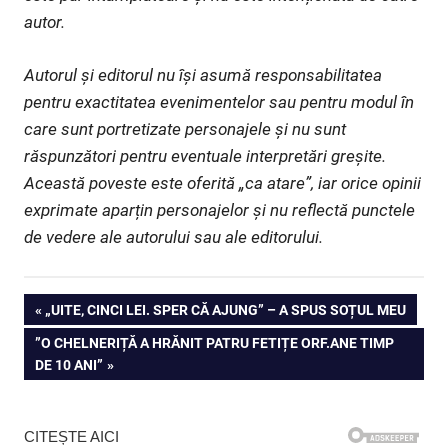
autor.
Autorul și editorul nu își asumă responsabilitatea
pentru exactitatea evenimentelor sau pentru modul în
care sunt portretizate personajele și nu sunt
răspunzători pentru eventuale interpretări greșite.
Această poveste este oferită „ca atare”, iar orice opinii
exprimate aparțin personajelor și nu reflectă punctele
de vedere ale autorului sau ale editorului.
Navigare
PREVIOUS
„UITE, CINCI LEI. SPER CĂ AJUNG” – A SPUS SOȚUL MEU
POST:
NEXT
”O CHELNERIȚĂ A HRĂNIT PATRU FETIȚE ORF.ANE TIMP
în
POST:
DE 10 ANI”
articole