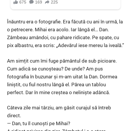
Înăuntru era o fotografie. Era făcută cu ani în urmă, la
o petrecere. Mihai era acolo. Iar lângă el… Dan.
Zâmbeau amândoi, cu pahare ridicate. Pe spate, cu
pix albastru, era scris: „Adevărul iese mereu la iveală.”
Am simțit cum îmi fuge pământul de sub picioare.
Cum adică se cunoșteau? De unde? Am pus
fotografia în buzunar și m-am uitat la Dan. Dormea
liniștit, cu fiul nostru lângă el. Părea un tablou
perfect. Dar în mine creștea o neliniște adâncă.
Câteva zile mai târziu, am găsit curajul să întreb
direct.
— Dan, tu îl cunoști pe Mihai?