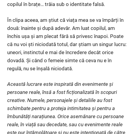
copilul în brațe… trăia sub o identitate falsă.
În clipa aceea, am știut că viața mea se va împărți în
două: înainte și după adevăr. Am luat copilul, am
închis ușa și am plecat fără să privesc înapoi. Poate
că nu voi ști niciodată totul, dar știam un singur lucru:
uneori, instinctul e mai de încredere decât orice
dovadă. Și când o femeie simte că ceva nu e în
regulă, nu se înșală niciodată.
Această lucrare este inspirată din evenimente și
persoane reale, însă a fost ficționalizată în scopuri
creative. Numele, personajele și detaliile au fost
schimbate pentru a proteja intimitatea și pentru a
îmbunătăți narațiunea. Orice asemănare cu persoane
reale, în viață sau decedate, sau cu evenimente reale
este pur întâmplătoare și nu este intenționată de către