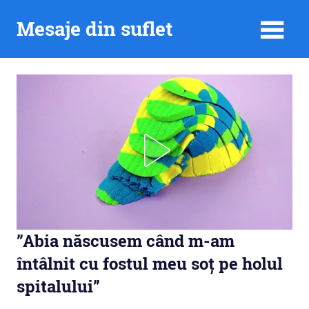
Skip
Mesaje din suflet
to
content
”Abia născusem când m-am
întâlnit cu fostul meu soț pe holul
spitalului”