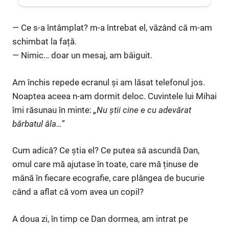
— Ce s-a întâmplat? m-a întrebat el, văzând că m-am
schimbat la față.
— Nimic… doar un mesaj, am bâiguit.
Am închis repede ecranul și am lăsat telefonul jos.
Noaptea aceea n-am dormit deloc. Cuvintele lui Mihai
îmi răsunau în minte:
„Nu știi cine e cu adevărat
bărbatul ăla…”
Cum adică? Ce știa el? Ce putea să ascundă Dan,
omul care mă ajutase în toate, care mă ținuse de
mână în fiecare ecografie, care plângea de bucurie
când a aflat că vom avea un copil?
A doua zi, în timp ce Dan dormea, am intrat pe