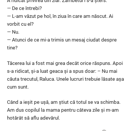
A ridicat privirea din ziar. Zâmbetul i s-a șters.
— De ce întrebi?
— L-am văzut pe hol, în ziua în care am născut. Ai
vorbit cu el?
— Nu.
— Atunci de ce mi-a trimis un mesaj ciudat despre
tine?
Tăcerea lui a fost mai grea decât orice răspuns. Apoi
s-a ridicat, și-a luat geaca și a spus doar: – Nu mai
căuta trecutul, Raluca. Unele lucruri trebuie lăsate așa
cum sunt.
Când a ieșit pe ușă, am știut că totul se va schimba.
Am dus copilul la mama pentru câteva zile și m-am
hotărât să aflu adevărul.