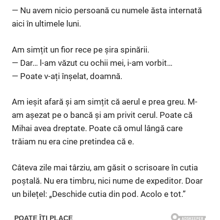
— Nu avem nicio persoană cu numele ăsta internată
aici în ultimele luni.
Am simțit un fior rece pe șira spinării.
— Dar… l-am văzut cu ochii mei, i-am vorbit…
— Poate v-ați înșelat, doamnă.
Am ieșit afară și am simțit că aerul e prea greu. M-
am așezat pe o bancă și am privit cerul. Poate că
Mihai avea dreptate. Poate că omul lângă care
trăiam nu era cine pretindea că e.
Câteva zile mai târziu, am găsit o scrisoare în cutia
poștală. Nu era timbru, nici nume de expeditor. Doar
un bilețel: „Deschide cutia din pod. Acolo e tot.”