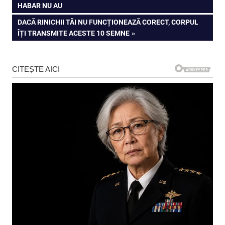
în
HABAR NU AU
articole
NEXT
DACĂ RINICHII TĂI NU FUNCȚIONEAZĂ CORECT, CORPUL
POST:
ÎȚI TRANSMITE ACESTE 10 SEMNE