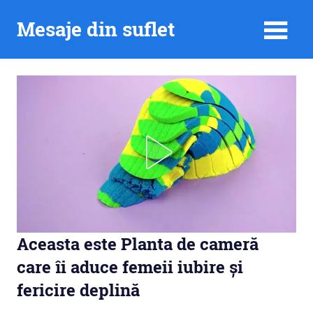
Skip
Mesaje din suflet
to
content
Aceasta este Planta de cameră
care îi aduce femeii iubire și
fericire deplină