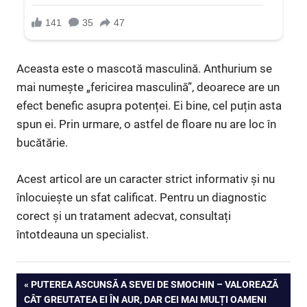
Aceasta este o mascotă masculină. Anthurium se
mai numește „fericirea masculină”, deoarece are un
efect benefic asupra potenței. Ei bine, cel puțin asta
spun ei. Prin urmare, o astfel de floare nu are loc în
bucătărie.
Acest articol are un caracter strict informativ și nu
înlocuiește un sfat calificat. Pentru un diagnostic
corect și un tratament adecvat, consultați
întotdeauna un specialist.
Navigare
PREVIOUS
PUTEREA ASCUNSĂ A SEVEI DE SMOCHIN – VALOREAZĂ
POST:
CÂT GREUTATEA EI ÎN AUR, DAR CEI MAI MULȚI OAMENI