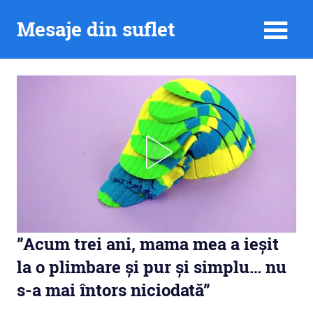
Skip
Mesaje din suflet
to
content
”Acum trei ani, mama mea a ieșit
la o plimbare și pur și simplu… nu
s-a mai întors niciodată”