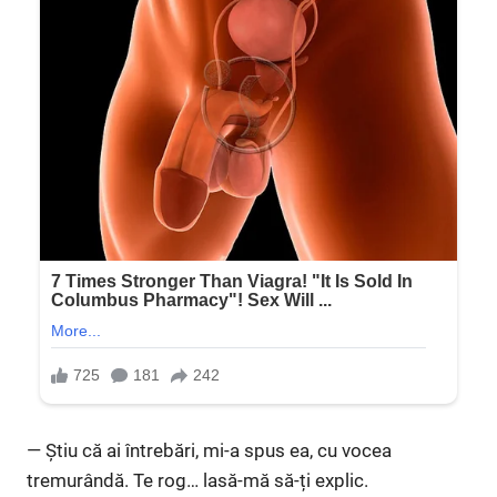
— Știu că ai întrebări, mi-a spus ea, cu vocea
tremurândă. Te rog… lasă-mă să-ți explic.