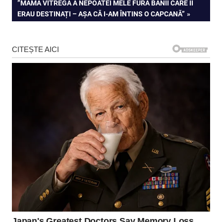
articole
NEXT
”MAMA VITREGĂ A NEPOATEI MELE FURA BANII CARE ÎI
POST:
ERAU DESTINAȚI – AȘA CĂ I-AM ÎNTINS O CAPCANĂ”