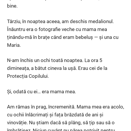
bine.
Târziu, în noaptea aceea, am deschis medalionul.
Înăuntru era o fotografie veche cu mama mea
ținându-mă în brațe când eram bebeluș — și una cu
Maria.
N-am închis un ochi toată noaptea. La ora 5
dimineața, a bătut cineva la ușă. Erau cei de la
Protecția Copilului.
Și, odată cu ei… era mama mea.
Am rămas în prag, încremenită. Mama mea era acolo,
cu ochii înlăcrimați și fața brăzdată de ani și
vinovăție. Nu știam dacă să plâng, să țip sau să o
îmbrățișez. Niciun cuvânt nu părea potrivit pentru