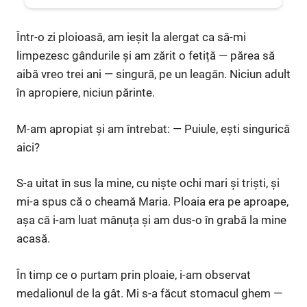
Într-o zi ploioasă, am ieșit la alergat ca să-mi
limpezesc gândurile și am zărit o fetiță — părea să
aibă vreo trei ani — singură, pe un leagăn. Niciun adult
în apropiere, niciun părinte.
M-am apropiat și am întrebat: — Puiule, ești singurică
aici?
S-a uitat în sus la mine, cu niște ochi mari și triști, și
mi-a spus că o cheamă Maria. Ploaia era pe aproape,
așa că i-am luat mânuța și am dus-o în grabă la mine
acasă.
În timp ce o purtam prin ploaie, i-am observat
medalionul de la gât. Mi s-a făcut stomacul ghem —