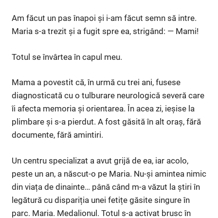
Am făcut un pas înapoi și i-am făcut semn să intre.
Maria s-a trezit și a fugit spre ea, strigând: — Mami!
Totul se învârtea în capul meu.
Mama a povestit că, în urmă cu trei ani, fusese
diagnosticată cu o tulburare neurologică severă care
îi afecta memoria și orientarea. În acea zi, ieșise la
plimbare și s-a pierdut. A fost găsită în alt oraș, fără
documente, fără amintiri.
Un centru specializat a avut grijă de ea, iar acolo,
peste un an, a născut-o pe Maria. Nu-și amintea nimic
din viața de dinainte… până când m-a văzut la știri în
legătură cu dispariția unei fetițe găsite singure în
parc. Maria. Medalionul. Totul s-a activat brusc în