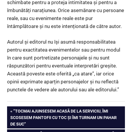
schimbate pentru a proteja intimitatea și pentru a
îmbunătăți narațiunea. Orice asemănare cu persoane
reale, sau cu evenimente reale este pur
întâmplătoare și nu este intenționată de către autor.
Autorul și editorul nu își asumă responsabilitatea
pentru exactitatea evenimentelor sau pentru modul
în care sunt portretizate personajele și nu sunt
răspunzători pentru eventuale interpretări greșite.
Această poveste este oferită „ca atare”, iar orice
opinii exprimate aparțin personajelor și nu reflectă
punctele de vedere ale autorului sau ale editorului.”
Navigare
PREVIOUS
”TOCMAI AJUNSESEM ACASĂ DE LA SERVICIU, ÎMI
POST:
SCOSESEM PANTOFII CU TOC ȘI ÎMI TURNAM UN PAHAR
în
DE SUC”