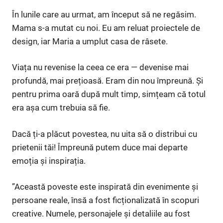
În lunile care au urmat, am început să ne regăsim.
Mama s-a mutat cu noi. Eu am reluat proiectele de
design, iar Maria a umplut casa de râsete.
Viața nu revenise la ceea ce era — devenise mai
profundă, mai prețioasă. Eram din nou împreună. Și
pentru prima oară după mult timp, simțeam că totul
era așa cum trebuia să fie.
Dacă ți-a plăcut povestea, nu uita să o distribui cu
prietenii tăi! Împreună putem duce mai departe
emoția și inspirația.
”Această poveste este inspirată din evenimente și
persoane reale, însă a fost ficționalizată în scopuri
creative. Numele, personajele și detaliile au fost