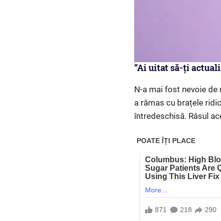
”Ai uitat să-ți actua
N-a mai fost nevoie de n
a rămas cu brațele ridic
întredeschisă. Râsul ac