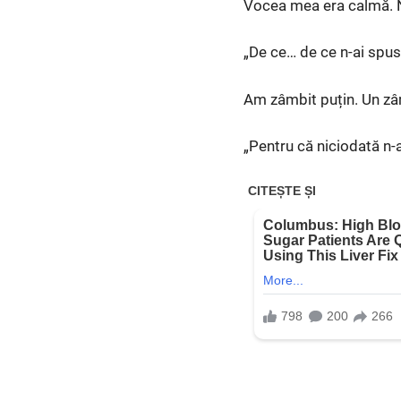
Vocea mea era calmă. N
„De ce… de ce n-ai spus 
Am zâmbit puțin. Un zâ
„Pentru că niciodată n-a