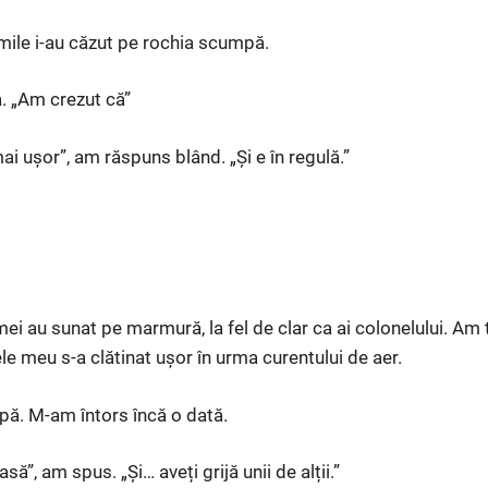
mile i-au căzut pe rochia scumpă.
a. „Am crezut că”
mai ușor”, am răspuns blând. „Și e în regulă.”
ei au sunat pe marmură, la fel de clar ca ai colonelului. Am
e meu s-a clătinat ușor în urma curentului de aer.
ipă. M-am întors încă o dată.
ă”, am spus. „Și… aveți grijă unii de alții.”