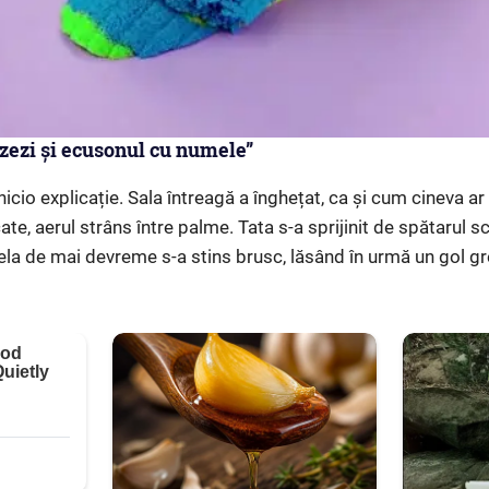
lizezi și ecusonul cu numele”
icio explicație. Sala întreagă a înghețat, ca și cum cineva ar
ate, aerul strâns între palme. Tata s-a sprijinit de spătarul s
ela de mai devreme s-a stins brusc, lăsând în urmă un gol gr