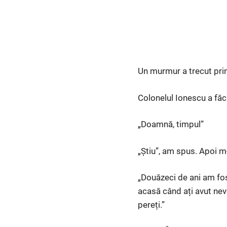
Un murmur a trecut prin 
Colonelul Ionescu a făc
„Doamnă, timpul”
„Știu”, am spus. Apoi m
„Douăzeci de ani am fos
acasă când ați avut nev
pereți.”