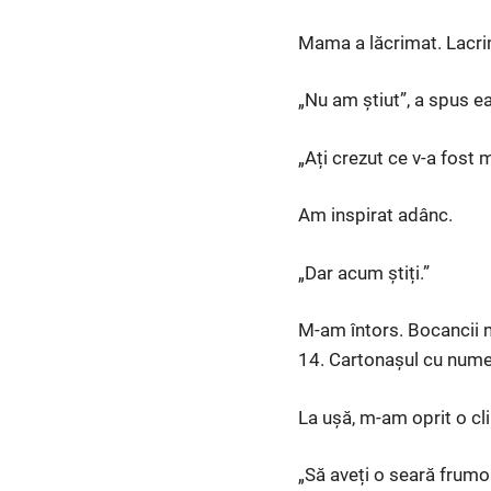
Mama a lăcrimat. Lacri
„Nu am știut”, a spus e
„Ați crezut ce v-a fost 
Am inspirat adânc.
„Dar acum știți.”
M-am întors. Bocancii m
14. Cartonașul cu numel
La ușă, m-am oprit o cl
„Să aveți o seară frumoas