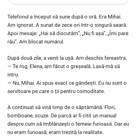
Telefonul a început să sune după o oră. Era Mihai.
Am ignorat. A sunat de zece ori într-o singură seară.
Apoi mesaje: „Hai să discutăm”, „Nu fi așa”, „Îmi pare
rău”. Am blocat numărul.
După două zile, a venit la ușă. Am deschis fereastra.
— Te rog, Elena, am făcut o greșeală. Lasă-mă să
intru.
— Nu, Mihai. Ai spus exact ce gândești. Eu nu sunt o
servitoare pe care o ții pentru comoditate.
A continuat să vină timp de o săptămână. Flori,
bomboane, scuze. De parcă ar fi citit un manual
despre cum să îmblânzești o femeie furioasă. Dar eu
nu eram furioasă, eram trezită la realitate.