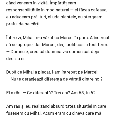
când veneam în vizită. Împărtășeam
responsabilitățile în mod natural — el făcea cafeaua,
eu aduceam prăjituri, el uda plantele, eu ștergeam
praful de pe cărți.
Într-o zi, Mihai m-a văzut cu Marcel în parc. A încercat
să se apropie, dar Marcel, deși politicos, a fost ferm:
— Domnule, cred că doamna v-a comunicat deja
decizia ei.
După ce Mihai a plecat, l-am întrebat pe Marcel:
— Nu te deranjează diferența de vârstă dintre noi?
El a râs: — Ce diferență? Trei ani? Am 65, tu 62.
Am râs și eu, realizând absurditatea situației în care
fusesem cu Mihai. Acum eram cu cineva care mă