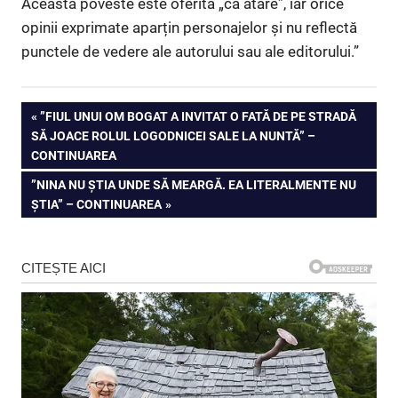
Această poveste este oferită „ca atare”, iar orice
opinii exprimate aparțin personajelor și nu reflectă
punctele de vedere ale autorului sau ale editorului.”
Navigare
PREVIOUS
”FIUL UNUI OM BOGAT A INVITAT O FATĂ DE PE STRADĂ
POST:
SĂ JOACE ROLUL LOGODNICEI SALE LA NUNTĂ” –
în
CONTINUAREA
articole
NEXT
”NINA NU ȘTIA UNDE SĂ MEARGĂ. EA LITERALMENTE NU
POST:
ȘTIA” – CONTINUAREA