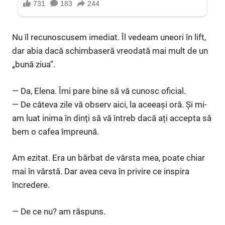
Nu îl recunoscusem imediat. Îl vedeam uneori în lift,
dar abia dacă schimbaseră vreodată mai mult de un
„bună ziua”.
— Da, Elena. Îmi pare bine să vă cunosc oficial.
— De câteva zile vă observ aici, la aceeași oră. Și mi-
am luat inima în dinți să vă întreb dacă ați accepta să
bem o cafea împreună.
Am ezitat. Era un bărbat de vârsta mea, poate chiar
mai în vârstă. Dar avea ceva în privire ce inspira
încredere.
— De ce nu? am răspuns.