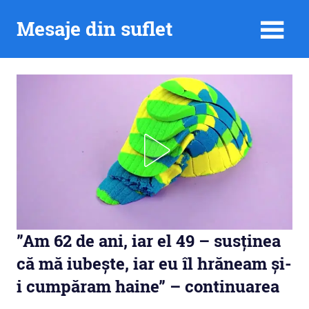
Skip
Mesaje din suflet
to
content
”Am 62 de ani, iar el 49 – susținea
că mă iubește, iar eu îl hrăneam și-
i cumpăram haine” – continuarea