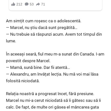
Am simțit cum roșesc ca o adolescentă.
— Marcel, nu știu dacă sunt pregătită…
— Nu trebuie să răspunzi acum. Avem tot timpul din
lume.
În aceeași seară, fiul meu m-a sunat din Canada. I-am
povestit despre Marcel.
— Mamă, sună bine. Dar fii atentă…
— Alexandru, am învățat lecția. Nu mă voi mai lăsa
folosită niciodată.
Relația noastră a progresat încet, fără presiune.
Marcel nu mi-a cerut niciodată să îi gătesc sau să îi
calc. De fapt, de multe ori găsea el mâncarea gata