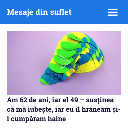
Skip
Mesaje din suflet
to
content
Am 62 de ani, iar el 49 – susținea
că mă iubește, iar eu îl hrăneam și-
i cumpăram haine