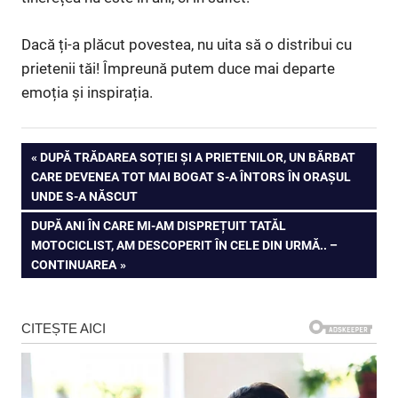
Dacă ți-a plăcut povestea, nu uita să o distribui cu
prietenii tăi! Împreună putem duce mai departe
emoția și inspirația.
Navigare
PREVIOUS
DUPĂ TRĂDAREA SOȚIEI ȘI A PRIETENILOR, UN BĂRBAT
POST:
CARE DEVENEA TOT MAI BOGAT S-A ÎNTORS ÎN ORAȘUL
în
UNDE S-A NĂSCUT
articole
NEXT
DUPĂ ANI ÎN CARE MI-AM DISPREȚUIT TATĂL
POST:
MOTOCICLIST, AM DESCOPERIT ÎN CELE DIN URMĂ.. –
CONTINUAREA