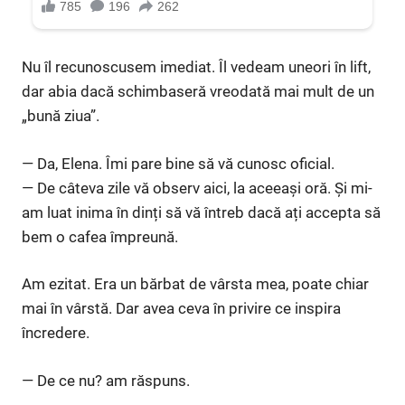
Nu îl recunoscusem imediat. Îl vedeam uneori în lift,
dar abia dacă schimbaseră vreodată mai mult de un
„bună ziua”.
— Da, Elena. Îmi pare bine să vă cunosc oficial.
— De câteva zile vă observ aici, la aceeași oră. Și mi-
am luat inima în dinți să vă întreb dacă ați accepta să
bem o cafea împreună.
Am ezitat. Era un bărbat de vârsta mea, poate chiar
mai în vârstă. Dar avea ceva în privire ce inspira
încredere.
— De ce nu? am răspuns.