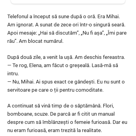
Telefonul a început să sune după o oră. Era Mihai.
Am ignorat. A sunat de zece ori într-o singură seară.
Apoi mesaje: „Hai să discutăm”, „Nu fi așa”, „Îmi pare
rău”. Am blocat numărul.
După două zile, a venit la ușă. Am deschis fereastra.
— Te rog, Elena, am făcut o greșeală. Lasă-mă să
intru.
— Nu, Mihai. Ai spus exact ce gândești. Eu nu sunt o
servitoare pe care o ții pentru comoditate.
A continuat să vină timp de o săptămână. Flori,
bomboane, scuze. De parcă ar fi citit un manual
despre cum să îmblânzești o femeie furioasă. Dar eu
nu eram furioasă, eram trezită la realitate.