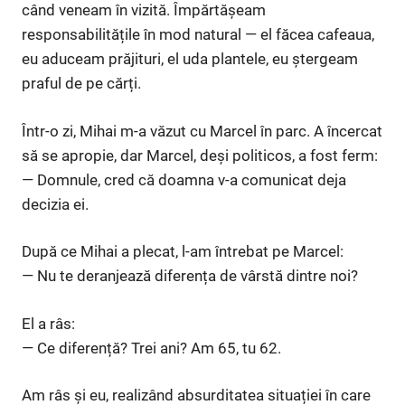
când veneam în vizită. Împărtășeam
responsabilitățile în mod natural — el făcea cafeaua,
eu aduceam prăjituri, el uda plantele, eu ștergeam
praful de pe cărți.
Într-o zi, Mihai m-a văzut cu Marcel în parc. A încercat
să se apropie, dar Marcel, deși politicos, a fost ferm:
— Domnule, cred că doamna v-a comunicat deja
decizia ei.
După ce Mihai a plecat, l-am întrebat pe Marcel:
— Nu te deranjează diferența de vârstă dintre noi?
El a râs:
— Ce diferență? Trei ani? Am 65, tu 62.
Am râs și eu, realizând absurditatea situației în care