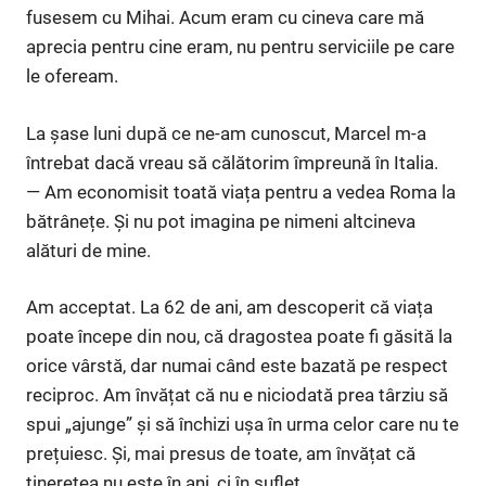
fusesem cu Mihai. Acum eram cu cineva care mă
aprecia pentru cine eram, nu pentru serviciile pe care
le ofeream.
La șase luni după ce ne-am cunoscut, Marcel m-a
întrebat dacă vreau să călătorim împreună în Italia.
— Am economisit toată viața pentru a vedea Roma la
bătrânețe. Și nu pot imagina pe nimeni altcineva
alături de mine.
Am acceptat. La 62 de ani, am descoperit că viața
poate începe din nou, că dragostea poate fi găsită la
orice vârstă, dar numai când este bazată pe respect
reciproc. Am învățat că nu e niciodată prea târziu să
spui „ajunge” și să închizi ușa în urma celor care nu te
prețuiesc. Și, mai presus de toate, am învățat că
tinerețea nu este în ani, ci în suflet.