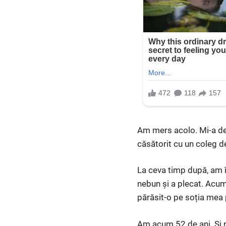
Am mers acolo. Mi-a des
căsătorit cu un coleg de 
La ceva timp după, am în
nebun și a plecat. Acu
părăsit-o pe soția mea
Am acum 52 de ani. Și n