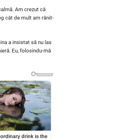
 calmă. Am crezut că
eg cât de mult am rănit-
na a insistat să nu las
ieră. Eu, folosindu-mă