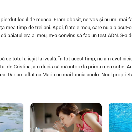
m pierdut locul de muncă. Eram obosit, nervos și nu îmi mai
ața mea timp de trei ani. Apoi, fratele meu, care nu a plăcut-o
 că băiatul era al meu, m-a convins să fac un test ADN. S-a d
 ce totul a ieșit la iveală. În tot acest timp, nu am avut nic
orțul de Cristina, am decis să mă întorc la prima mea soție. Am
 ea. Dar am aflat că Maria nu mai locuia acolo. Noul propriet