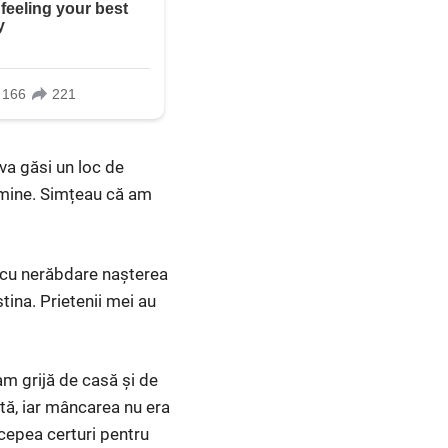
 va găsi un loc de
u mine. Simțeau că am
m cu nerăbdare nașterea
tina. Prietenii mei au
am grijă de casă și de
tă, iar mâncarea nu era
ncepea certuri pentru