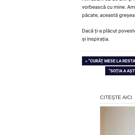
vorbească cu mine. Am p
păcate, această greșeal
Dacă ți-a plăcut povest
și inspirația.
Navigare
PREVIOUS
”CURĂȚ MESE LA RESTA
POST:
NEXT
”SOȚIA A AȘT
în
POST:
articole