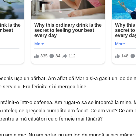
chis ușa un bărbat. Am aflat că Maria și-a găsit un loc de 
serviciu. Era fericită și îi mergea bine.
tâlnit-o într-o cafenea. Am rugat-o să se întoarcă la mine. M
m înțeleg ce greșeală cumplită am făcut. Ce am vrut? Ce am
 pentru a mă căsători cu o femeie mai tânără?
u am nimic. Nu am soție, nu am loc de muncă și nici măcar fi