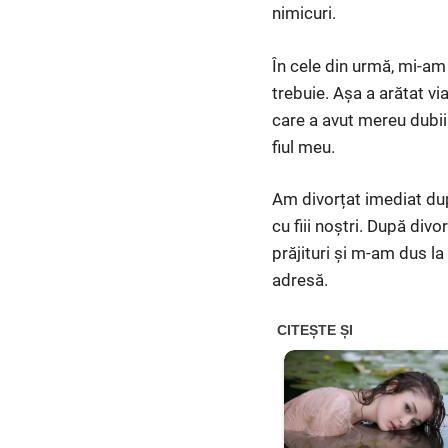
nimicuri.
În cele din urmă, mi-a
trebuie. Așa a arătat vi
care a avut mereu dubii
fiul meu.
Am divorțat imediat după
cu fiii noștri. După div
prăjituri și m-am dus la
adresă.