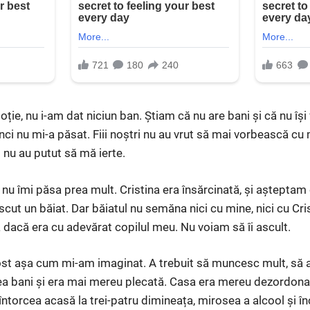
ție, nu i-am dat niciun ban. Știam că nu are bani și că nu își
ci nu mi-a păsat. Fiii noștri nu au vrut să mai vorbească c
 nu au putut să mă ierte.
nu îmi păsa prea mult. Cristina era însărcinată, și aștepta
scut un băiat. Dar băiatul nu semăna nici cu mine, nici cu Cris
 dacă era cu adevărat copilul meu. Nu voiam să îi ascult.
fost așa cum mi-am imaginat. A trebuit să muncesc mult, să 
rea bani și era mai mereu plecată. Casa era mereu dezordona
întorcea acasă la trei-patru dimineața, mirosea a alcool și î