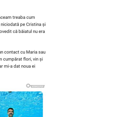
 făceam treaba cum
 niciodată pe Cristina și
ovedit că băiatul nu era
iun contact cu Maria sau
 cumpărat flori, vin și
ar mi-a dat noua ei