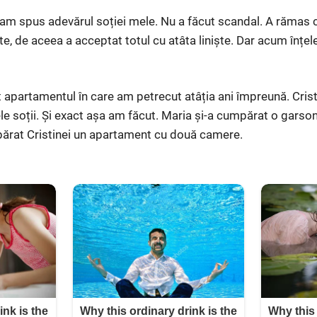
 i-am spus adevărul soției mele. Nu a făcut scandal. A rămas
e, de aceea a acceptat totul cu atâta liniște. Dar acum înțel
apartamentul în care am petrecut atâția ani împreună. Cristi
e soții. Și exact așa am făcut. Maria și-a cumpărat o garson
ărat Cristinei un apartament cu două camere.