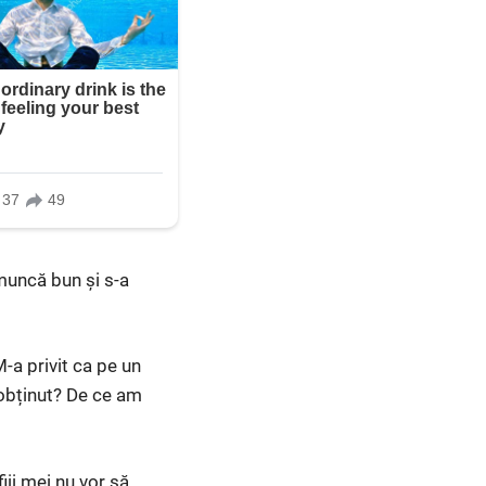
muncă bun și s-a
-a privit ca pe un
 obținut? De ce am
ii mei nu vor să