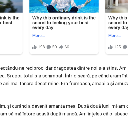
ectându-ne reciproc, dar dragostea dintre noi s-a stins. Am
a. Și apoi, totul s-a schimbat. Într-o seară, pe când eram în
de ani mai tânără decât mine. Era frumoasă, amabilă și amuz
nim, și curând a devenit amanta mea. După două luni, mi-am
ram să mă întorc acasă după muncă. Am înțeles că o iubesc 