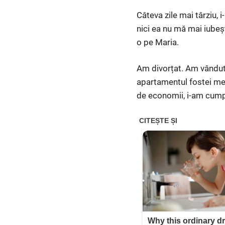
Câteva zile mai târziu,
nici ea nu mă mai iubeșt
o pe Maria.
Am divorțat. Am vândut 
apartamentul fostei mel
de economii, i-am cump