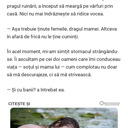
pragul ruinării, a început să meargă pe vârfuri prin
casă. Nici nu mai îndrăznește să ridice vocea.
— Așa trebuie ținute femeile, dragul mamei. Altceva
în afară de frică nu le ține cuminți.
În acel moment, mi-am simțit stomacul strângându-
se. Îi ascultam pe cei doi oameni care îmi conduceau
viața — soțul și mama lui — cum complotau nu doar
să mă descurajeze, ci să mă strivească.
— Și cu banii? a întrebat ea.