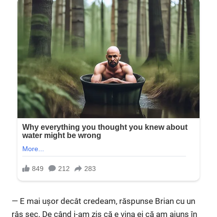
— E mai ușor decât credeam, răspunse Brian cu un
râs sec. De când i-am zis că e vina ei că am ajuns în