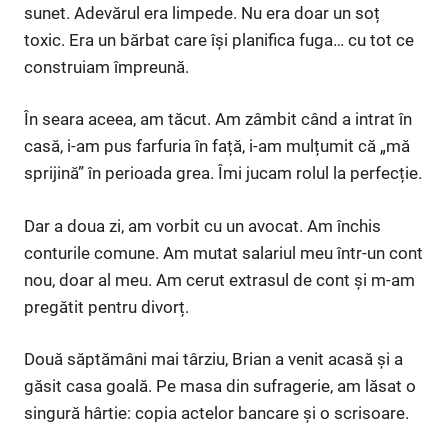
sunet. Adevărul era limpede. Nu era doar un soț
toxic. Era un bărbat care își planifica fuga… cu tot ce
construiam împreună.
În seara aceea, am tăcut. Am zâmbit când a intrat în
casă, i-am pus farfuria în față, i-am mulțumit că „mă
sprijină” în perioada grea. Îmi jucam rolul la perfecție.
Dar a doua zi, am vorbit cu un avocat. Am închis
conturile comune. Am mutat salariul meu într-un cont
nou, doar al meu. Am cerut extrasul de cont și m-am
pregătit pentru divorț.
Două săptămâni mai târziu, Brian a venit acasă și a
găsit casa goală. Pe masa din sufragerie, am lăsat o
singură hârtie: copia actelor bancare și o scrisoare.