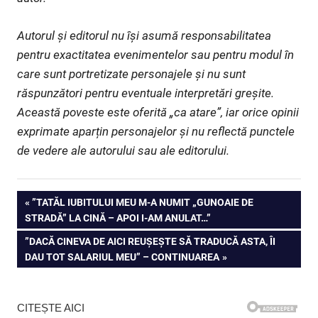
Autorul și editorul nu își asumă responsabilitatea
pentru exactitatea evenimentelor sau pentru modul în
care sunt portretizate personajele și nu sunt
răspunzători pentru eventuale interpretări greșite.
Această poveste este oferită „ca atare”, iar orice opinii
exprimate aparțin personajelor și nu reflectă punctele
de vedere ale autorului sau ale editorului.
Navigare
PREVIOUS
”TATĂL IUBITULUI MEU M-A NUMIT „GUNOAIE DE
POST:
STRADĂ” LA CINĂ – APOI I-AM ANULAT…”
în
NEXT
”DACĂ CINEVA DE AICI REUȘEȘTE SĂ TRADUCĂ ASTA, ÎI
articole
POST:
DAU TOT SALARIUL MEU” – CONTINUAREA