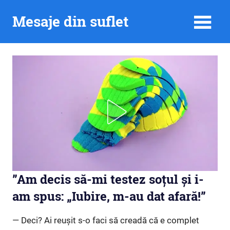
Skip
Mesaje din suflet
to
content
”Am decis să-mi testez soțul și i-
am spus: „Iubire, m-au dat afară!”
— Deci? Ai reușit s-o faci să creadă că e complet