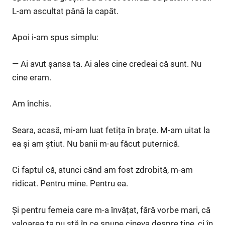
L-am ascultat până la capăt.
Apoi i-am spus simplu:
— Ai avut șansa ta. Ai ales cine credeai că sunt. Nu
cine eram.
Am închis.
Seara, acasă, mi-am luat fetița în brațe. M-am uitat la
ea și am știut. Nu banii m-au făcut puternică.
Ci faptul că, atunci când am fost zdrobită, m-am
ridicat. Pentru mine. Pentru ea.
Și pentru femeia care m-a învățat, fără vorbe mari, că
valoarea ta nu stă în ce spune cineva despre tine, ci în