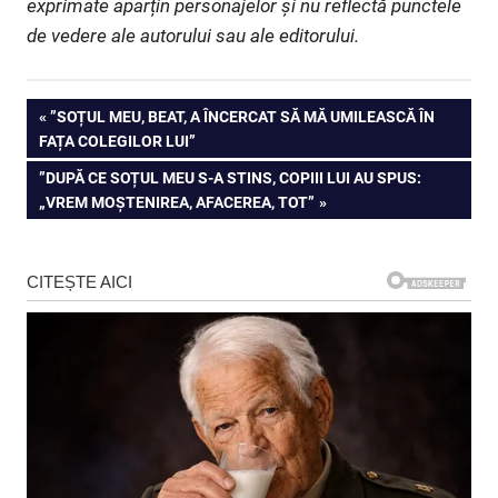
exprimate aparțin personajelor și nu reflectă punctele
de vedere ale autorului sau ale editorului.
Navigare
PREVIOUS
”SOȚUL MEU, BEAT, A ÎNCERCAT SĂ MĂ UMILEASCĂ ÎN
POST:
FAȚA COLEGILOR LUI”
în
NEXT
”DUPĂ CE SOȚUL MEU S-A STINS, COPIII LUI AU SPUS:
articole
POST:
„VREM MOȘTENIREA, AFACEREA, TOT”