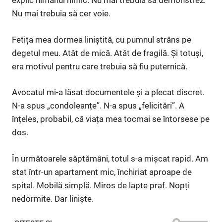
explic nimănui nimic. Nu mai trebuia să demonstrez.
Nu mai trebuia să cer voie.
Fetița mea dormea liniștită, cu pumnul strâns pe
degetul meu. Atât de mică. Atât de fragilă. Și totuși,
era motivul pentru care trebuia să fiu puternică.
Avocatul mi-a lăsat documentele și a plecat discret.
N-a spus „condoleanțe”. N-a spus „felicitări”. A
înțeles, probabil, că viața mea tocmai se întorsese pe
dos.
În următoarele săptămâni, totul s-a mișcat rapid. Am
stat într-un apartament mic, închiriat aproape de
spital. Mobilă simplă. Miros de lapte praf. Nopți
nedormite. Dar liniște.