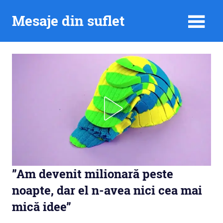
Skip
Mesaje din suflet
to
content
”Am devenit milionară peste
noapte, dar el n-avea nici cea mai
mică idee”