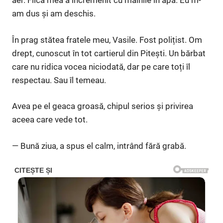
aer. Fiica mea a încremenit cu mâinile în apă. Eu m-
am dus și am deschis.
În prag stătea fratele meu, Vasile. Fost polițist. Om
drept, cunoscut în tot cartierul din Pitești. Un bărbat
care nu ridica vocea niciodată, dar pe care toți îl
respectau. Sau îl temeau.
Avea pe el geaca groasă, chipul serios și privirea
aceea care vede tot.
— Bună ziua, a spus el calm, intrând fără grabă.