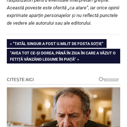
Această poveste este oferită „ca atare”, iar orice opinii
exprimate aparțin personajelor și nu reflectă punctele
de vedere ale autorului sau ale editorului.
Navigare
PREVIOUS
”TATĂL SINGUR A FOST U.MILIT DE FOSTA SOȚIE”
POST:
NEXT
”AVEA TOT CE-ȘI DOREA, PÂNĂ ÎN ZIUA ÎN CARE A VĂZUT O
în
POST:
FETIȚĂ VÂNZÂND LEGUME ÎN PIAȚĂ”
articole