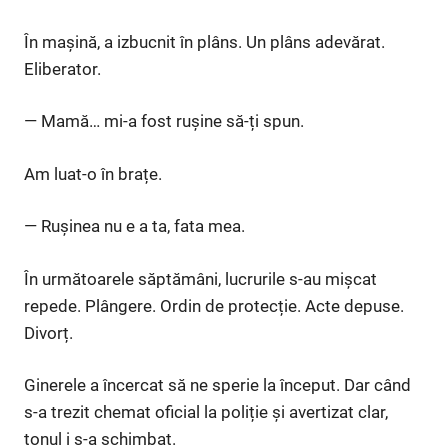
În mașină, a izbucnit în plâns. Un plâns adevărat.
Eliberator.
— Mamă… mi-a fost rușine să-ți spun.
Am luat-o în brațe.
— Rușinea nu e a ta, fata mea.
În următoarele săptămâni, lucrurile s-au mișcat
repede. Plângere. Ordin de protecție. Acte depuse.
Divorț.
Ginerele a încercat să ne sperie la început. Dar când
s-a trezit chemat oficial la poliție și avertizat clar,
tonul i s-a schimbat.