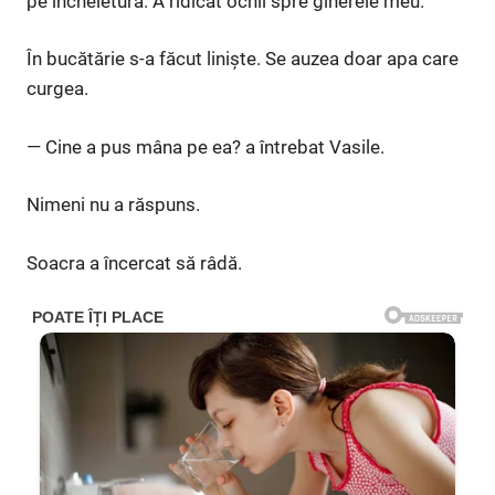
pe încheietură. A ridicat ochii spre ginerele meu.
În bucătărie s-a făcut liniște. Se auzea doar apa care
curgea.
— Cine a pus mâna pe ea? a întrebat Vasile.
Nimeni nu a răspuns.
Soacra a încercat să râdă.