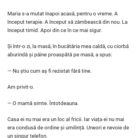
Maria s-a mutat înapoi acasă, pentru o vreme. A
început terapie. A început să zâmbească din nou. La
început timid. Apoi din ce în ce mai sigur.
Și într-o zi, la masă, în bucătăria mea caldă, cu ciorbă
aburindă și pâine proaspătă pe masă, a spus:
— Nu știu cum aș fi rezistat fără tine.
Am privit-o.
— O mamă simte. Întotdeauna.
Casa ei nu mai era un loc al fricii. Iar viața ei nu mai
era condusă de ordine și umilință. Uneori e nevoie de
un singur telefon.