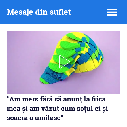
Skip
Mesaje din suflet
to
content
”Am mers fără să anunț la fiica
mea și am văzut cum soțul ei și
soacra o umilesc”