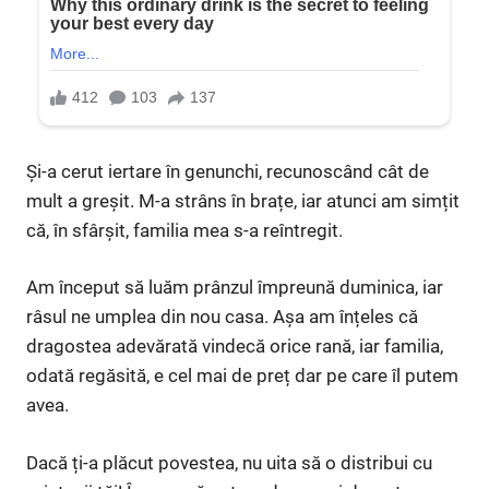
Și-a cerut iertare în genunchi, recunoscând cât de
mult a greșit. M-a strâns în brațe, iar atunci am simțit
că, în sfârșit, familia mea s-a reîntregit.
Am început să luăm prânzul împreună duminica, iar
râsul ne umplea din nou casa. Așa am înțeles că
dragostea adevărată vindecă orice rană, iar familia,
odată regăsită, e cel mai de preț dar pe care îl putem
avea.
Dacă ți-a plăcut povestea, nu uita să o distribui cu