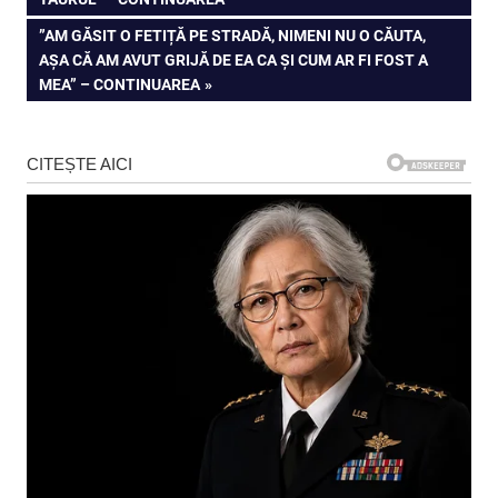
articole
NEXT
”AM GĂSIT O FETIȚĂ PE STRADĂ, NIMENI NU O CĂUTA,
POST:
AȘA CĂ AM AVUT GRIJĂ DE EA CA ȘI CUM AR FI FOST A
MEA” – CONTINUAREA