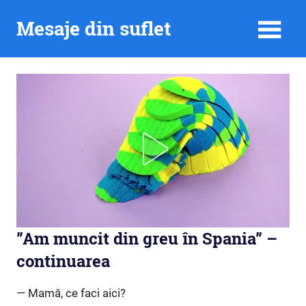
Skip
Mesaje din suflet
to
content
”Am muncit din greu în Spania” –
continuarea
— Mamă, ce faci aici?