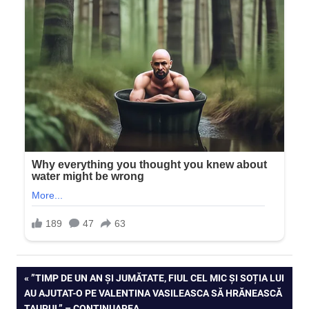
Navigare
PREVIOUS
”TIMP DE UN AN ȘI JUMĂTATE, FIUL CEL MIC ȘI SOȚIA LUI
POST:
AU AJUTAT-O PE VALENTINA VASILEASCA SĂ HRĂNEASCĂ
în
TAURUL” – CONTINUAREA