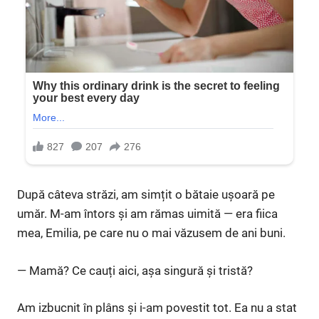
După câteva străzi, am simțit o bătaie ușoară pe
umăr. M-am întors și am rămas uimită — era fiica
mea, Emilia, pe care nu o mai văzusem de ani buni.
— Mamă? Ce cauți aici, așa singură și tristă?
Am izbucnit în plâns și i-am povestit tot. Ea nu a stat