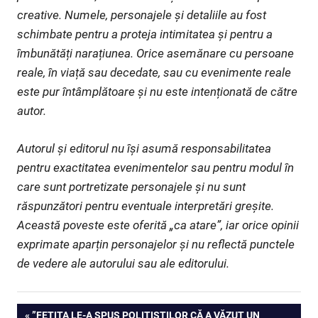
creative. Numele, personajele și detaliile au fost
schimbate pentru a proteja intimitatea și pentru a
îmbunătăți narațiunea. Orice asemănare cu persoane
reale, în viață sau decedate, sau cu evenimente reale
este pur întâmplătoare și nu este intenționată de către
autor.
Autorul și editorul nu își asumă responsabilitatea
pentru exactitatea evenimentelor sau pentru modul în
care sunt portretizate personajele și nu sunt
răspunzători pentru eventuale interpretări greșite.
Această poveste este oferită „ca atare”, iar orice opinii
exprimate aparțin personajelor și nu reflectă punctele
de vedere ale autorului sau ale editorului.
Navigare
PREVIOUS
”FETIȚA LE-A SPUS POLIȚIȘTILOR CĂ A VĂZUT UN