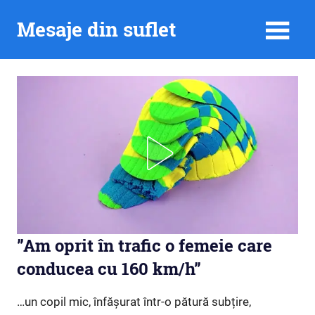
Skip
Mesaje din suflet
to
content
”Am oprit în trafic o femeie care
conducea cu 160 km/h”
…un copil mic, înfășurat într-o pătură subțire,