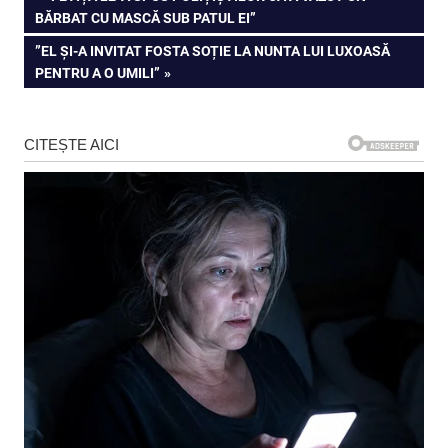
POST:
BĂRBAT CU MASCĂ SUB PATUL EI”
în
NEXT
”EL ȘI-A INVITAT FOSTA SOȚIE LA NUNTA LUI LUXOASĂ
articole
POST:
PENTRU A O UMILI”