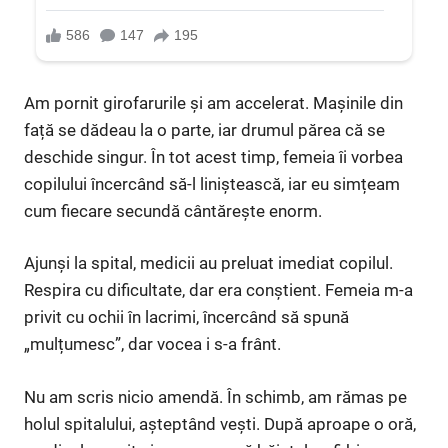
Am pornit girofarurile și am accelerat. Mașinile din
față se dădeau la o parte, iar drumul părea că se
deschide singur. În tot acest timp, femeia îi vorbea
copilului încercând să-l liniștească, iar eu simțeam
cum fiecare secundă cântărește enorm.
Ajunși la spital, medicii au preluat imediat copilul.
Respira cu dificultate, dar era conștient. Femeia m-a
privit cu ochii în lacrimi, încercând să spună
„mulțumesc”, dar vocea i s-a frânt.
Nu am scris nicio amendă. În schimb, am rămas pe
holul spitalului, așteptând vești. După aproape o oră,