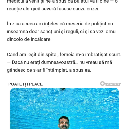
medicul a venit și ne-a spus că băiatul va fi bine — o
reacție alergică severă fusese cauza crizei.
În ziua aceea am înțeles că meseria de polițist nu
înseamnă doar sancțiuni și reguli, ci și să vezi omul
dincolo de încălcare.
Când am ieșit din spital, femeia m-a îmbrățișat scurt.
— Dacă nu erați dumneavoastră… nu vreau să mă
gândesc ce s-ar fi întâmplat, a spus ea.