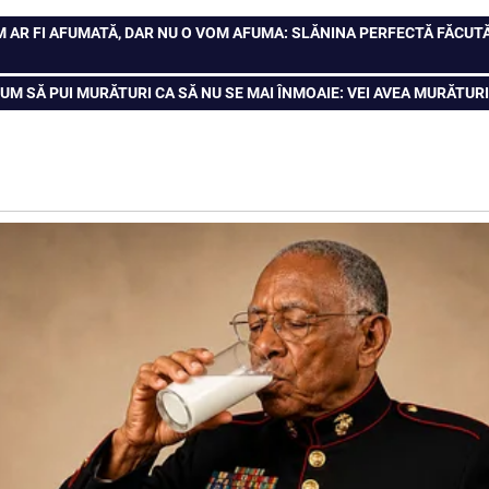
M AR FI AFUMATĂ, DAR NU O VOM AFUMA: SLĂNINA PERFECTĂ FĂCUTĂ 
CUM SĂ PUI MURĂTURI CA SĂ NU SE MAI ÎNMOAIE: VEI AVEA MURĂTUR