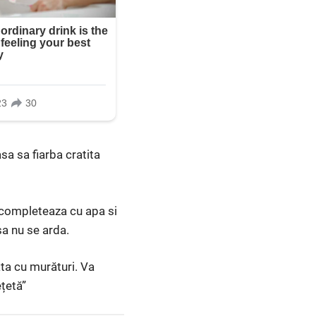
sa sa fiarba cratita
i completeaza cu apa si
sa nu se arda.
ta cu murături. Va
ețetă”