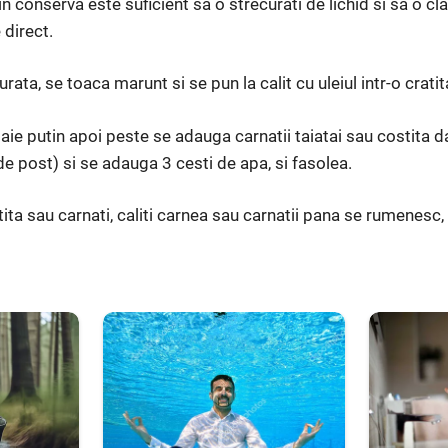
n conserva este suficient sa o strecurati de lichid si sa o clat
 direct.
ata, se toaca marunt si se pun la calit cu uleiul intr-o cratit
ie putin apoi peste se adauga carnatii taiatai sau costita da
 post) si se adauga 3 cesti de apa, si fasolea.
ita sau carnati, caliti carnea sau carnatii pana se rumenesc,