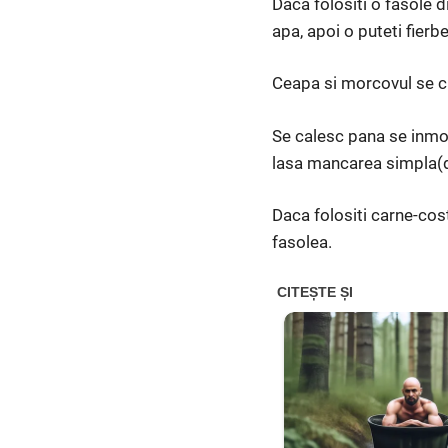
Daca folositi o fasole di
apa, apoi o puteti fierbe
Ceapa si morcovul se cur
Se calesc pana se inmoa
lasa mancarea simpla(de
Daca folositi carne-cost
fasolea.