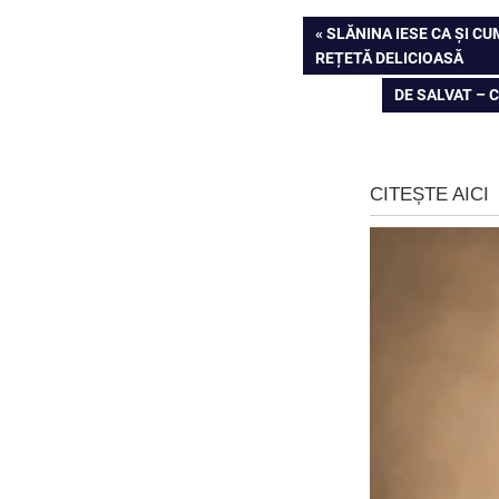
Navigare
PREVIOUS
SLĂNINA IESE CA ȘI CU
POST:
REȚETĂ DELICIOASĂ
în
NEXT
DE SALVAT – 
articole
POST: