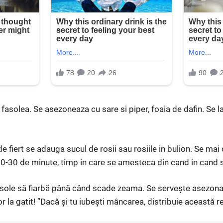
asolea. Se asezoneaza cu sare si piper, foaia de dafin. Se la
 fiert se adauga sucul de rosii sau rosiile in bulion. Se ma
 20-30 de minute, timp in care se amesteca din cand in cand 
sole să fiarbă până când scade zeama. Se serveşte asezona
 la gatit! ”Dacă și tu iubești mâncarea, distribuie această r