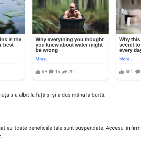
uța s-a albit la față și și-a dus mâna la burtă.
t eu, toate beneficiile tale sunt suspendate. Accesul în fir
.