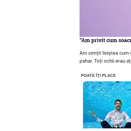
”Am privit cum soacr
Am simțit liniștea cum 
pahar. Toți ochii erau a