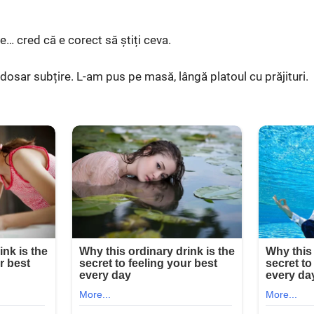
te… cred că e corect să știți ceva.
osar subțire. L-am pus pe masă, lângă platoul cu prăjituri.