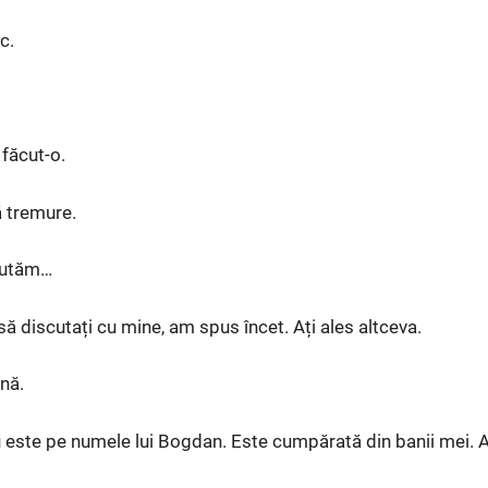
c.
făcut-o.
ă tremure.
cutăm…
să discutați cu mine, am spus încet. Ați ales altceva.
nă.
 este pe numele lui Bogdan. Este cumpărată din banii mei. A