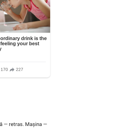
mă — retras. Mașina —