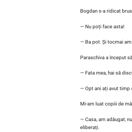
Bogdan s-a ridicat brus
— Nu poți face asta!
— Ba pot. Și tocmai am 
Paraschiva a început s
— Fata mea, hai să dis
— Opt ani ați avut timp 
Mi-am luat copiii de mâ
— Casa, am adăugat, nu
eliberați.