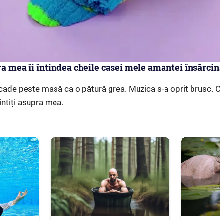
a mea îi întindea cheile casei mele amantei însărcin
cade peste masă ca o pătură grea. Muzica s-a oprit brusc. 
țintiți asupra mea.