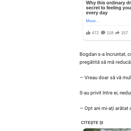
Bogdan s-a încruntat, c
pregătită să mă reducă 
— Vreau doar să vă mu
S-au privit între ei, nedu
— Opt ani mi-ați arătat 