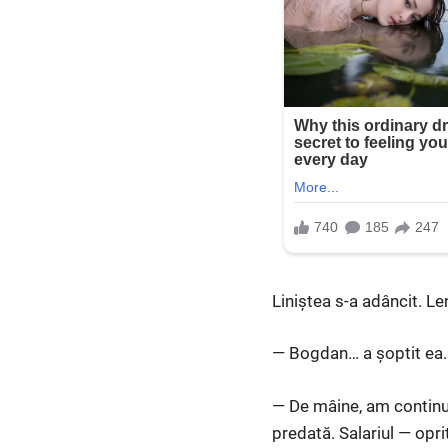
Liniștea s-a adâncit. Len
— Bogdan… a șoptit ea.
— De mâine, am continua
predată. Salariul — oprit