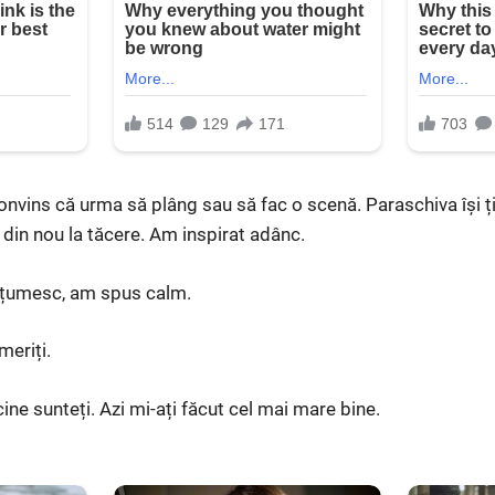
onvins că urma să plâng sau să fac o scenă. Paraschiva își ț
din nou la tăcere. Am inspirat adânc.
lțumesc, am spus calm.
meriți.
cine sunteți. Azi mi-ați făcut cel mai mare bine.