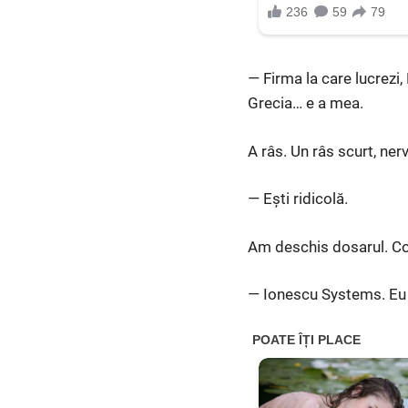
— Firma la care lucrezi,
Grecia… e a mea.
A râs. Un râs scurt, ner
— Ești ridicolă.
Am deschis dosarul. Con
— Ionescu Systems. Eu 