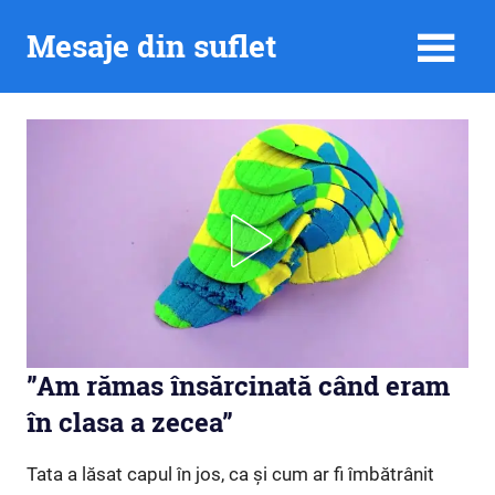
Skip
Mesaje din suflet
to
content
”Am rămas însărcinată când eram
în clasa a zecea”
Tata a lăsat capul în jos, ca și cum ar fi îmbătrânit