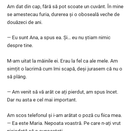
Am dat din cap, fără să pot scoate un cuvânt. În mine
se amestecau furia, durerea și o oboseală veche de
douăzeci de ani.
— Eu sunt Ana, a spus ea. Și… eu nu știam nimic
despre tine.
M-am uitat la mâinile ei. Erau la fel ca ale mele. Am
simțit o lacrimă cum îmi scapă, deși jurasem că nu o
să plâng.
— Am venit să vă arăt ce ați pierdut, am spus încet.
Dar nu asta e cel mai important.
Am scos telefonul și i-am arătat o poză cu fiica mea.
— Ea este Maria. Nepoata voastră. Pe care n-ați vrut
niciodată să o cunoașteți.