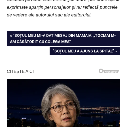
exprimate aparțin personajelor și nu reflectă punctele
de vedere ale autorului sau ale editorului.
Navigare
PREVIOUS
”SOȚUL MEU MI-A DAT MESAJ DIN MAMAIA: „TOCMAI M-
POST:
AM CĂSĂTORIT CU COLEGA MEA”
în
NEXT
”SOȚUL MEU A AJUNS LA SPITAL”
articole
POST: