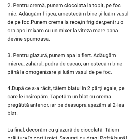
2. Pentru cremă, punem ciocolata la topit, pe foc
mic. Adăugăm frișca, amestecăm bine și luăm vasul
de pe foc.Punem crema la rece,in frigider,pentru o
ora apoi mixam cu un mixer la viteza mare pana
devine spumoasa.
3. Pentru glazură, punem apa la fiert. Adăugăm
mierea, zahărul, pudra de cacao, amestecăm bine
până la omogenizare și luăm vasul de pe foc.
4.După ce s-a răcit, tăiem blatul în 2 părți egale, pe
care le însiropăm. Tapetăm un blat cu crema
pregătită anterior, iar pe deasupra așezăm al 2-lea
blat.
La final, decorăm cu glazură de ciocolată. Tăiem
prăjitura în porții mici. Savurați cu drag! Poftă bună!