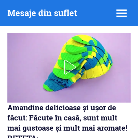
Skip
Mesaje din suflet
to
content
Amandine delicioase și ușor de
făcut: Făcute în casă, sunt mult
mai gustoase și mult mai aromate!