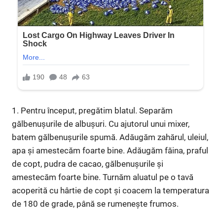
1. Pentru început, pregătim blatul. Separăm
gălbenușurile de albușuri. Cu ajutorul unui mixer,
batem gălbenușurile spumă. Adăugăm zahărul, uleiul,
apa și amestecăm foarte bine. Adăugăm făina, praful
de copt, pudra de cacao, gălbenușurile și
amestecăm foarte bine. Turnăm aluatul pe o tavă
acoperită cu hârtie de copt și coacem la temperatura
de 180 de grade, până se rumenește frumos.