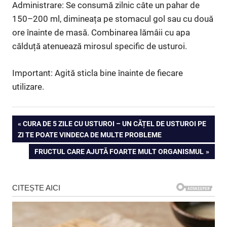
Administrare: Se consumă zilnic câte un pahar de
150–200 ml, dimineața pe stomacul gol sau cu două
ore înainte de masă. Combinarea lămâii cu apa
călduță atenuează mirosul specific de usturoi.
Important: Agită sticla bine înainte de fiecare
utilizare.
Navigare
PREVIOUS
CURA DE 5 ZILE CU USTUROI – UN CĂȚEL DE USTUROI PE
POST:
ZI TE POATE VINDECA DE MULTE PROBLEME
în
NEXT
FRUCTUL CARE AJUTĂ FOARTE MULT ORGANISMUL
articole
POST: