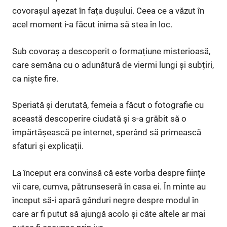
covorașul așezat în fața dușului. Ceea ce a văzut în
acel moment i-a făcut inima să stea în loc.
Sub covoraș a descoperit o formațiune misterioasă,
care semăna cu o adunătură de viermi lungi și subțiri,
ca niște fire.
Speriată și derutată, femeia a făcut o fotografie cu
această descoperire ciudată și s-a grăbit să o
împărtășească pe internet, sperând să primească
sfaturi și explicații.
La început era convinsă că este vorba despre ființe
vii care, cumva, pătrunseseră în casa ei. În minte au
început să-i apară gânduri negre despre modul în
care ar fi putut să ajungă acolo și câte altele ar mai