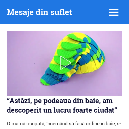
Skip
Mesaje din suflet
to
content
”Astăzi, pe podeaua din baie, am
descoperit un lucru foarte ciudat”
O mamă ocupată, încercând să facă ordine în baie, s-