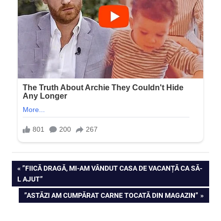
Navigare
PREVIOUS
”FIICĂ DRAGĂ, MI-AM VÂNDUT CASA DE VACANȚĂ CA SĂ-
POST:
L AJUT”
în
NEXT
”ASTĂZI AM CUMPĂRAT CARNE TOCATĂ DIN MAGAZIN”
articole
POST: