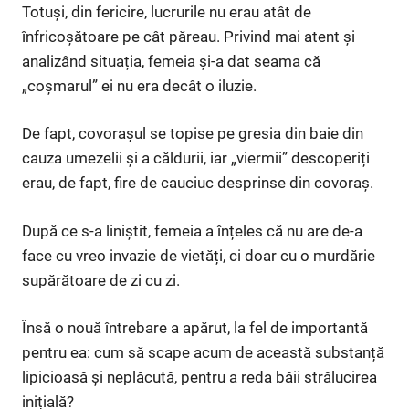
Totuși, din fericire, lucrurile nu erau atât de
înfricoșătoare pe cât păreau. Privind mai atent și
analizând situația, femeia și-a dat seama că
„coșmarul” ei nu era decât o iluzie.
De fapt, covorașul se topise pe gresia din baie din
cauza umezelii și a căldurii, iar „viermii” descoperiți
erau, de fapt, fire de cauciuc desprinse din covoraș.
După ce s-a liniștit, femeia a înțeles că nu are de-a
face cu vreo invazie de vietăți, ci doar cu o murdărie
supărătoare de zi cu zi.
Însă o nouă întrebare a apărut, la fel de importantă
pentru ea: cum să scape acum de această substanță
lipicioasă și neplăcută, pentru a reda băii strălucirea
inițială?