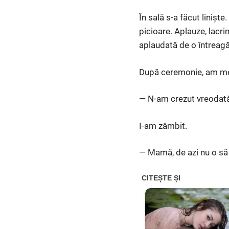
În sală s-a făcut liniște
picioare. Aplauze, lacri
aplaudată de o întreagă
După ceremonie, am mer
— N-am crezut vreodată, 
I-am zâmbit.
— Mamă, de azi nu o să 