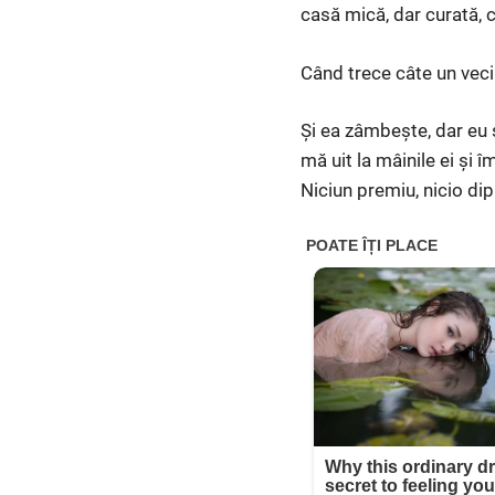
casă mică, dar curată, c
Când trece câte un veci
Și ea zâmbește, dar eu ș
mă uit la mâinile ei și 
Niciun premiu, nicio dip