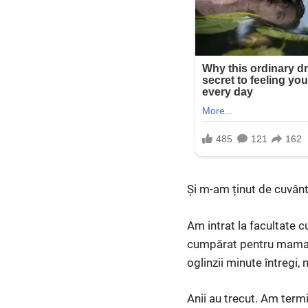
Și m-am ținut de cuvânt
Am intrat la facultate c
cumpărat pentru mama pr
oglinzii minute întregi, 
Anii au trecut. Am term