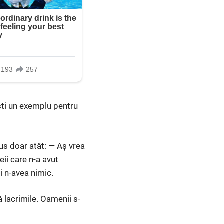
ști un exemplu pentru
us doar atât: — Aș vrea
ii care n-a avut
i n-avea nimic.
 lacrimile. Oamenii s-