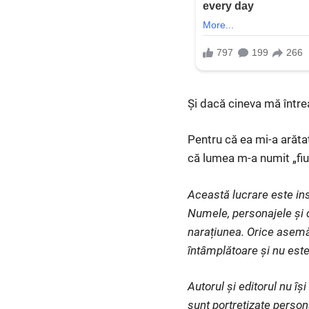
Și dacă cineva mă într
Pentru că ea mi-a arătat
că lumea m-a numit „fiul 
Această lucrare este ins
Numele, personajele și d
narațiunea. Orice asemă
întâmplătoare și nu este
Autorul și editorul nu î
sunt portretizate person