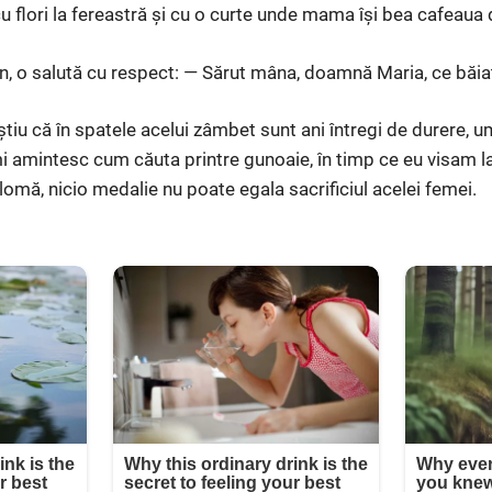
u flori la fereastră și cu o curte unde mama își bea cafeaua d
n, o salută cu respect: — Sărut mâna, doamnă Maria, ce băiat
tiu că în spatele acelui zâmbet sunt ani întregi de durere, umi
îmi amintesc cum căuta printre gunoaie, în timp ce eu visam l
lomă, nicio medalie nu poate egala sacrificiul acelei femei.