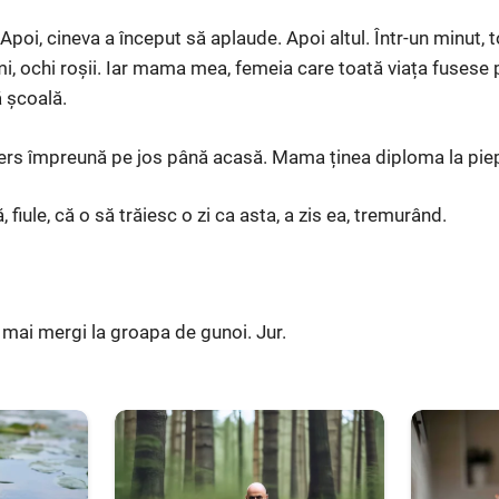
. Apoi, cineva a început să aplaude. Apoi altul. Într-un minut, 
mi, ochi roșii. Iar mama mea, femeia care toată viața fusese p
 școală.
s împreună pe jos până acasă. Mama ținea diploma la piep
fiule, că o să trăiesc o zi ca asta, a zis ea, tremurând.
mai mergi la groapa de gunoi. Jur.