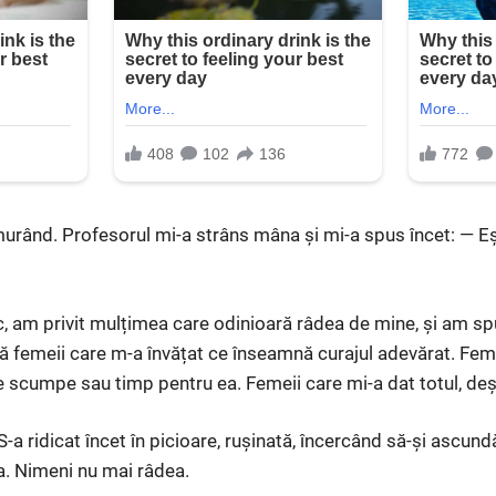
urând. Profesorul mi-a strâns mâna și mi-a spus încet: — E
, am privit mulțimea care odinioară râdea de mine, și am sp
ă femeii care m-a învățat ce înseamnă curajul adevărat. Feme
e scumpe sau timp pentru ea. Femeii care mi-a dat totul, deș
a ridicat încet în picioare, rușinată, încercând să-și ascundă
ea. Nimeni nu mai râdea.