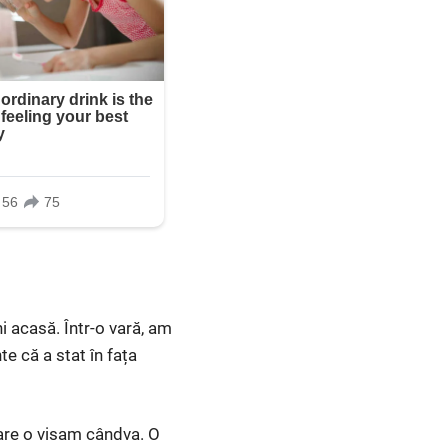
i acasă. Într-o vară, am
e că a stat în fața
care o visam cândva. O