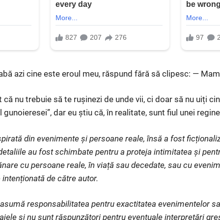
eabă azi cine este eroul meu, răspund fără să clipesc: — Ma
 că nu trebuie să te rușinezi de unde vii, ci doar să nu uiți ci
gunoieresei”, dar eu știu că, în realitate, sunt fiul unei regin
pirată din evenimente și persoane reale, însă a fost ficționaliz
etaliile au fost schimbate pentru a proteja intimitatea și pent
nare cu persoane reale, în viață sau decedate, sau cu evenim
 intenționată de către autor.
și asumă responsabilitatea pentru exactitatea evenimentelor s
ajele și nu sunt răspunzători pentru eventuale interpretări gr