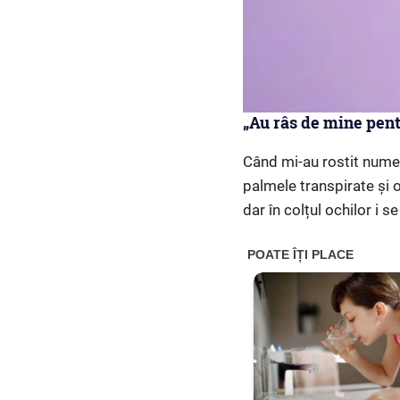
„Au râs de mine pent
Când mi-au rostit numel
palmele transpirate și 
dar în colțul ochilor i s