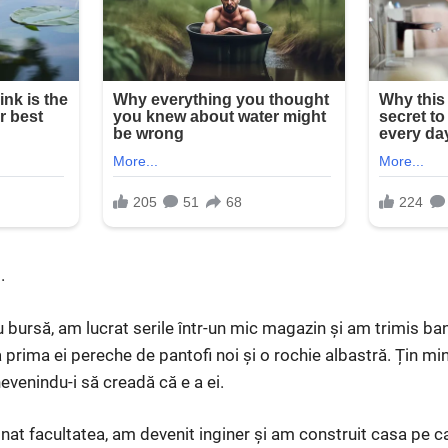
.
u bursă, am lucrat serile într-un mic magazin și am trimis ban
ima ei pereche de pantofi noi și o rochie albastră. Țin mint
nevenindu-i să creadă că e a ei.
inat facultatea, am devenit inginer și am construit casa pe 