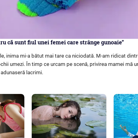
ru că sunt fiul unei femei care strânge gunoaie”
e, inima mi-a bătut mai tare ca niciodată. M-am ridicat dintr
ochii umezi. În timp ce urcam pe scenă, privirea mamei mă 
e adunaseră lacrimi.