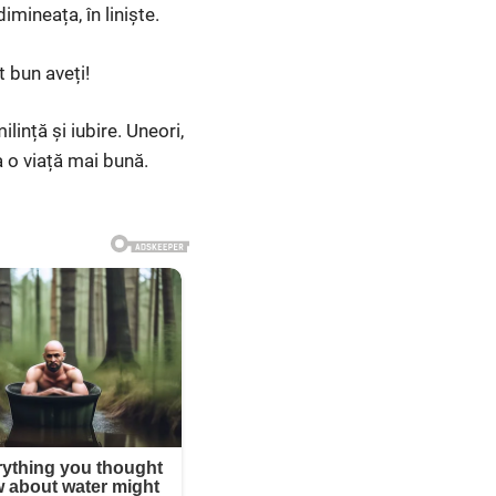
imineața, în liniște.
 bun aveți!
lință și iubire. Uneori,
a o viață mai bună.