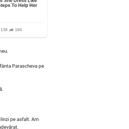
meu.
 Sfânta Parascheva pe
ă.
linzi pe asfalt. Am
adevărat.