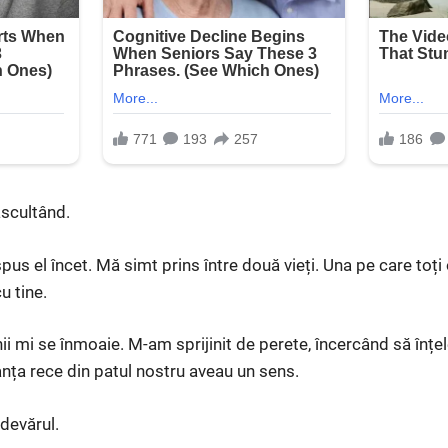
scultând.
pus el încet. Mă simt prins între două vieți. Una pe care toți 
u tine.
 mi se înmoaie. M-am sprijinit de perete, încercând să înțe
stanța rece din patul nostru aveau un sens.
adevărul.