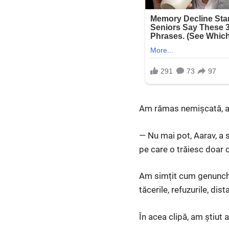
Am rămas nemișcată, a
— Nu mai pot, Aarav, a s
pe care o trăiesc doar c
Am simțit cum genunchii
tăcerile, refuzurile, di
În acea clipă, am știut 