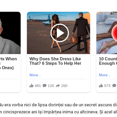
u era vorba nici de lipsa dorinței sau de un secret ascuns di
 cincisprezece ani își împărțea inima cu altcineva. Și acel al