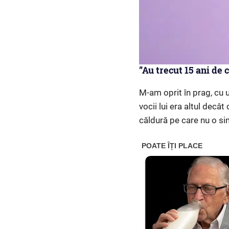
”Au trecut 15 ani de
M-am oprit în prag, cu 
vocii lui era altul decât 
căldură pe care nu o sim