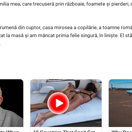
ilia mea, care trecuseră prin războaie, foamete și pierderi, 
umenă din cuptor, casa mirosea a copilărie, a toamne român
 la masă și am mâncat prima felie singură, în liniște. El stă
.