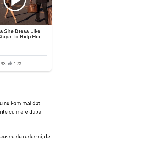
eu nu i-am mai dat
inte cu mere după
tească de rădăcini, de