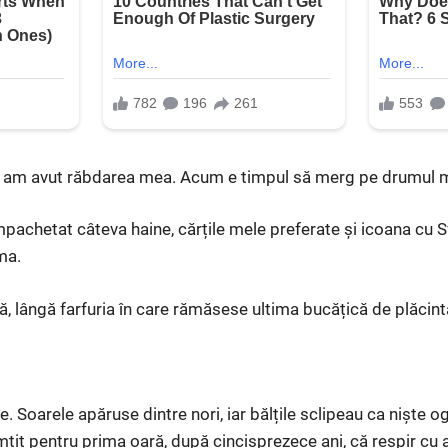
Eu am avut răbdarea mea. Acum e timpul să merg pe drumul 
pachetat câteva haine, cărțile mele preferate și icoana cu
ma.
, lângă farfuria în care rămăsese ultima bucățică de plăcint
.
. Soarele apăruse dintre nori, iar bălțile sclipeau ca niște og
imțit pentru prima oară, după cincisprezece ani, că respir cu 