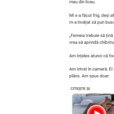
meu din liceu.
Mi s-a făcut frig, deși
m-a învățat să pun busu
„Femeia trebuie să țină 
vrea să aprindă chibritul
Am înțeles atunci că fo
Am intrat în cameră. El 
plâns. Am spus doar: