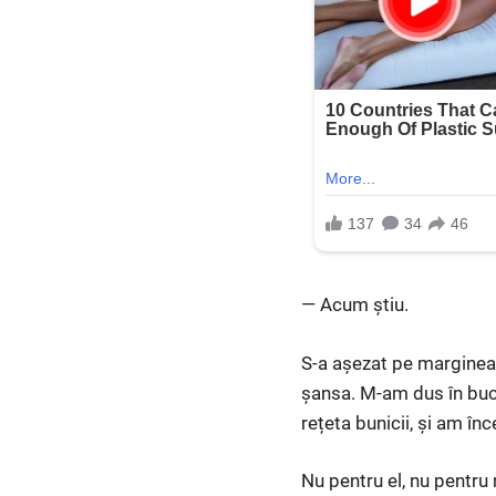
— Acum știu.
S-a așezat pe marginea 
șansa. M-am dus în buc
rețeta bunicii, și am în
Nu pentru el, nu pentru