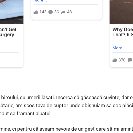
biroului, cu umerii lăsați. Încerca să găsească cuvinte, dar 
ătărie, am scos tava de cuptor unde obișnuiam să coc plăc
ceput să frământ aluatul.
 mine, ci pentru că aveam nevoie de un gest care să-mi amin