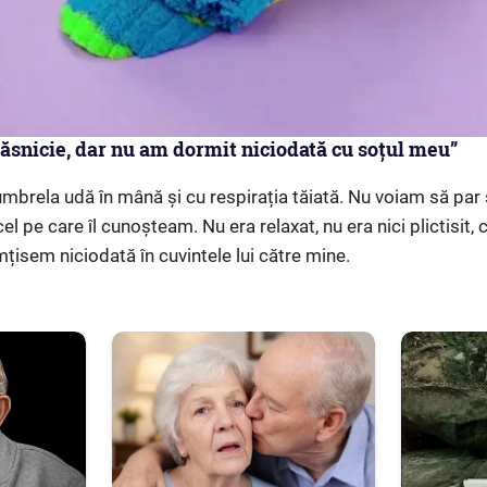
 căsnicie, dar nu am dormit niciodată cu soțul meu”
umbrela udă în mână și cu respirația tăiată. Nu voiam să par 
cel pe care îl cunoșteam. Nu era relaxat, nu era nici plictisit, c
țisem niciodată în cuvintele lui către mine.