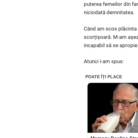
puterea femeilor din fam
niciodată demnitatea.
Când am scos plăcinta r
scorțișoară. M-am așezat
incapabil să se apropie
Atunci i-am spus: