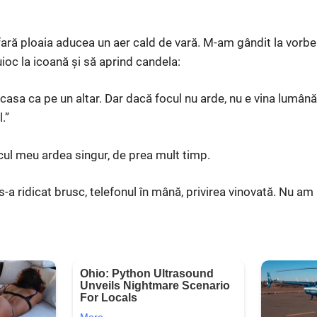
 afară ploaia aducea un aer cald de vară. M-am gândit la vor
ioc la icoană și să aprind candela:
casa ca pe un altar. Dar dacă focul nu arde, nu e vina lumânări
.”
cul meu ardea singur, de prea mult timp.
s-a ridicat brusc, telefonul în mână, privirea vinovată. Nu am 