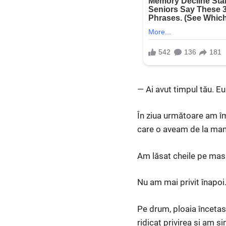
— Ai avut timpul tău. 
În ziua următoare am îm
care o aveam de la ma
Am lăsat cheile pe masă
Nu am mai privit înapoi
Pe drum, ploaia încetase
ridicat privirea și am s