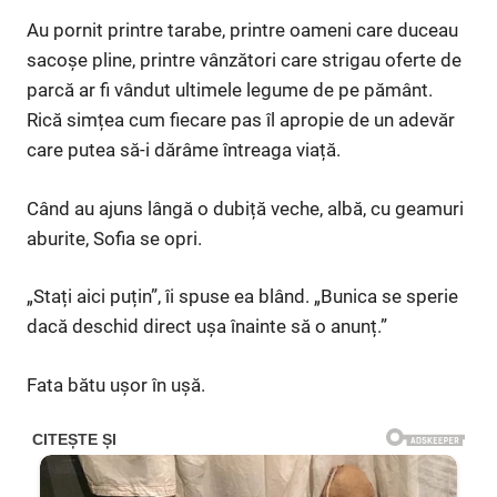
Au pornit printre tarabe, printre oameni care duceau
sacoșe pline, printre vânzători care strigau oferte de
parcă ar fi vândut ultimele legume de pe pământ.
Rică simțea cum fiecare pas îl apropie de un adevăr
care putea să-i dărâme întreaga viață.
Când au ajuns lângă o dubiță veche, albă, cu geamuri
aburite, Sofia se opri.
„Stați aici puțin”, îi spuse ea blând. „Bunica se sperie
dacă deschid direct ușa înainte să o anunț.”
Fata bătu ușor în ușă.