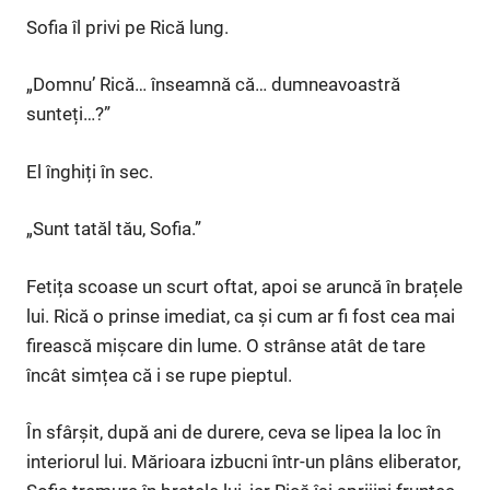
Sofia îl privi pe Rică lung.
„Domnu’ Rică… înseamnă că… dumneavoastră
sunteți…?”
El înghiți în sec.
„Sunt tatăl tău, Sofia.”
Fetița scoase un scurt oftat, apoi se aruncă în brațele
lui. Rică o prinse imediat, ca și cum ar fi fost cea mai
firească mișcare din lume. O strânse atât de tare
încât simțea că i se rupe pieptul.
În sfârșit, după ani de durere, ceva se lipea la loc în
interiorul lui. Mărioara izbucni într-un plâns eliberator,