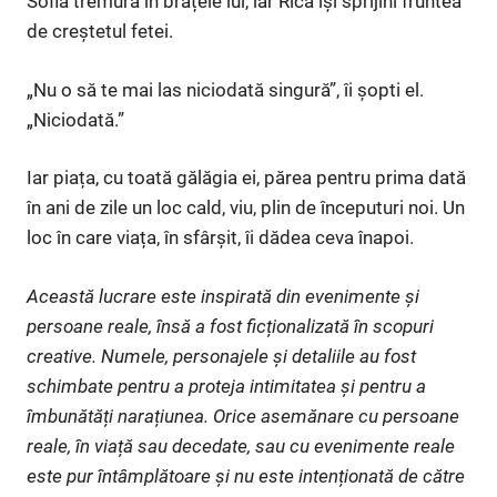
Sofia tremura în brațele lui, iar Rică își sprijini fruntea
de creștetul fetei.
„Nu o să te mai las niciodată singură”, îi șopti el.
„Niciodată.”
Iar piața, cu toată gălăgia ei, părea pentru prima dată
în ani de zile un loc cald, viu, plin de începuturi noi. Un
loc în care viața, în sfârșit, îi dădea ceva înapoi.
Această lucrare este inspirată din evenimente și
persoane reale, însă a fost ficționalizată în scopuri
creative. Numele, personajele și detaliile au fost
schimbate pentru a proteja intimitatea și pentru a
îmbunătăți narațiunea. Orice asemănare cu persoane
reale, în viață sau decedate, sau cu evenimente reale
este pur întâmplătoare și nu este intenționată de către