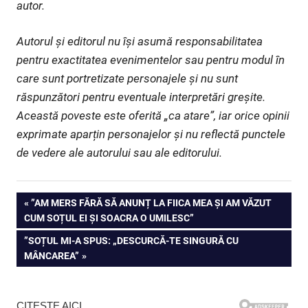
autor.
Autorul și editorul nu își asumă responsabilitatea
pentru exactitatea evenimentelor sau pentru modul în
care sunt portretizate personajele și nu sunt
răspunzători pentru eventuale interpretări greșite.
Această poveste este oferită „ca atare”, iar orice opinii
exprimate aparțin personajelor și nu reflectă punctele
de vedere ale autorului sau ale editorului.
Navigare
PREVIOUS
”AM MERS FĂRĂ SĂ ANUNȚ LA FIICA MEA ȘI AM VĂZUT
POST:
CUM SOȚUL EI ȘI SOACRA O UMILESC”
în
NEXT
”SOȚUL MI-A SPUS: „DESCURCĂ-TE SINGURĂ CU
articole
POST:
MÂNCAREA”