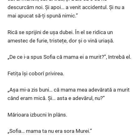
descurcăm noi. Și apoi… a venit accidentul. Și nu a
mai apucat să-ți spună nimic.”
Rică se sprijini de ușa dubei. În el se ridica un
amestec de furie, tristețe, dor și o vină uriașă.
„De ce i-a spus Sofia că mama ei a murit?”, întrebă el.
Fetița își coborî privirea.
„Așa mi-a zis buni… că mama mea adevărată a murit
când eram mică. Și… asta e adevărul, nu?”
Mărioara izbucni în plâns.
„Sofia… mama ta nu era sora Murei.”