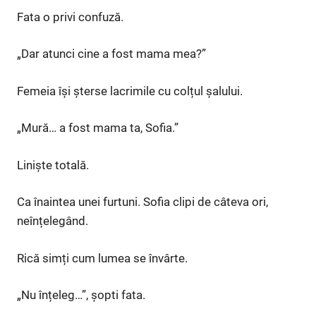
Fata o privi confuză.
„Dar atunci cine a fost mama mea?”
Femeia își șterse lacrimile cu colțul șalului.
„Mură… a fost mama ta, Sofia.”
Liniște totală.
Ca înaintea unei furtuni. Sofia clipi de câteva ori,
neînțelegând.
Rică simți cum lumea se învârte.
„Nu înțeleg…”, șopti fata.