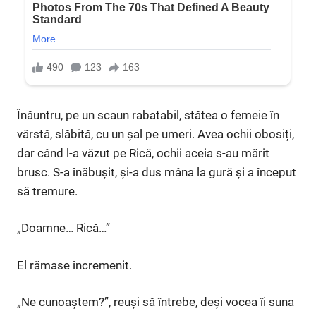
Înăuntru, pe un scaun rabatabil, stătea o femeie în
vârstă, slăbită, cu un șal pe umeri. Avea ochii obosiți,
dar când l-a văzut pe Rică, ochii aceia s-au mărit
brusc. S-a înăbușit, și-a dus mâna la gură și a început
să tremure.
„Doamne… Rică…”
El rămase încremenit.
„Ne cunoaștem?”, reuși să întrebe, deși vocea îi suna