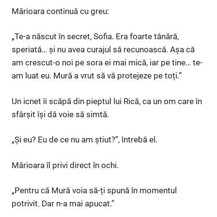
Mărioara continuă cu greu:
„Te-a născut în secret, Sofia. Era foarte tânără,
speriată… și nu avea curajul să recunoască. Așa că
am crescut-o noi pe sora ei mai mică, iar pe tine… te-
am luat eu. Mură a vrut să vă protejeze pe toți.”
Un icnet îi scăpă din pieptul lui Rică, ca un om care în
sfârșit își dă voie să simtă.
„Și eu? Eu de ce nu am știut?”, întrebă el.
Mărioara îl privi direct în ochi.
„Pentru că Mură voia să-ți spună în momentul
potrivit. Dar n-a mai apucat.”