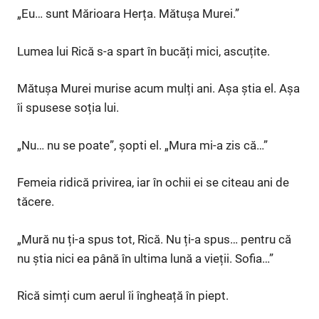
„Eu… sunt Mărioara Herța. Mătușa Murei.”
Lumea lui Rică s-a spart în bucăți mici, ascuțite.
Mătușa Murei murise acum mulți ani. Așa știa el. Așa
îi spusese soția lui.
„Nu… nu se poate”, șopti el. „Mura mi-a zis că…”
Femeia ridică privirea, iar în ochii ei se citeau ani de
tăcere.
„Mură nu ți-a spus tot, Rică. Nu ți-a spus… pentru că
nu știa nici ea până în ultima lună a vieții. Sofia…”
Rică simți cum aerul îi îngheață în piept.