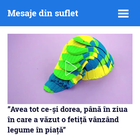
Skip
Mesaje din suflet
to
content
”Avea tot ce-și dorea, până în ziua
în care a văzut o fetiță vânzând
legume în piață”