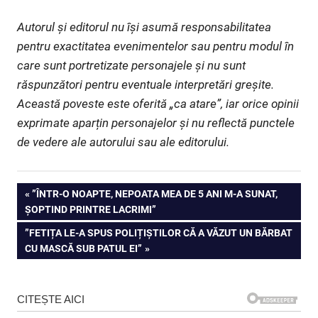
Autorul și editorul nu își asumă responsabilitatea
pentru exactitatea evenimentelor sau pentru modul în
care sunt portretizate personajele și nu sunt
răspunzători pentru eventuale interpretări greșite.
Această poveste este oferită „ca atare”, iar orice opinii
exprimate aparțin personajelor și nu reflectă punctele
de vedere ale autorului sau ale editorului.
Navigare
PREVIOUS
”ÎNTR-O NOAPTE, NEPOATA MEA DE 5 ANI M-A SUNAT,
POST:
ȘOPTIND PRINTRE LACRIMI”
în
NEXT
”FETIȚA LE-A SPUS POLIȚIȘTILOR CĂ A VĂZUT UN BĂRBAT
articole
POST:
CU MASCĂ SUB PATUL EI”