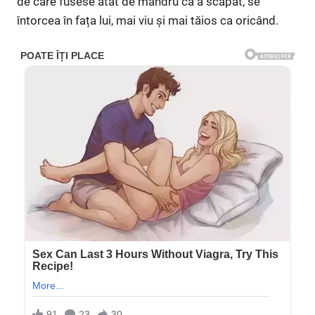
de care fusese atât de mândru că a scăpat, se
întorcea în fața lui, mai viu și mai tăios ca oricând.