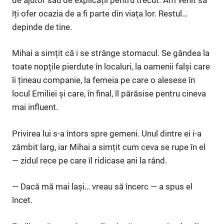
îți ofer ocazia de a fi parte din viața lor. Restul…
depinde de tine.
Mihai a simțit că i se strânge stomacul. Se gândea la
toate nopțile pierdute în localuri, la oamenii falși care
îi țineau companie, la femeia pe care o alesese în
locul Emiliei și care, în final, îl părăsise pentru cineva
mai influent.
Privirea lui s-a întors spre gemeni. Unul dintre ei i-a
zâmbit larg, iar Mihai a simțit cum ceva se rupe în el
— zidul rece pe care îl ridicase ani la rând.
— Dacă mă mai lași… vreau să încerc — a spus el
încet.