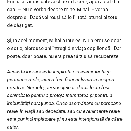
Emilia a rămas câteva clipe în tăcere, apoi a dat din
cap. — Nu e vorba despre mine, Mihai. E vorba
despre ei. Dacă vei reuși să le fii tată, atunci ai totul
de câștigat.
Și, în acel moment, Mihai a înțeles. Nu pierduse doar
o soție, pierduse ani întregi din viața copiilor săi. Dar
poate, doar poate, nu era prea târziu să recupereze.
Această lucrare este inspirată din evenimente și
persoane reale, însă a fost ficționalizată în scopuri
creative. Numele, personajele și detaliile au fost
schimbate pentru a proteja intimitatea și pentru a
îmbunătăți narațiunea. Orice asemănare cu persoane
reale, în viață sau decedate, sau cu evenimente reale
este pur întâmplătoare și nu este intenționată de către
autor.