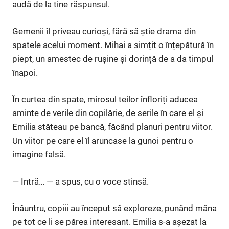
audă de la tine răspunsul.
Gemenii îl priveau curioși, fără să știe drama din
spatele acelui moment. Mihai a simțit o înțepătură în
piept, un amestec de rușine și dorință de a da timpul
înapoi.
În curtea din spate, mirosul teilor înfloriți aducea
aminte de verile din copilărie, de serile în care el și
Emilia stăteau pe bancă, făcând planuri pentru viitor.
Un viitor pe care el îl aruncase la gunoi pentru o
imagine falsă.
— Intră… — a spus, cu o voce stinsă.
Înăuntru, copiii au început să exploreze, punând mâna
pe tot ce li se părea interesant. Emilia s-a așezat la