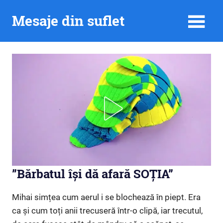
Skip
Mesaje din suflet
to
content
”Bărbatul își dă afară SOȚIA”
Mihai simțea cum aerul i se blochează în piept. Era
ca și cum toți anii trecuseră într-o clipă, iar trecutul,