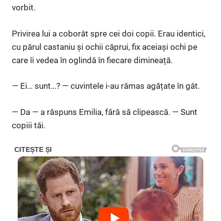
vorbit.
Privirea lui a coborât spre cei doi copii. Erau identici,
cu părul castaniu și ochii căprui, fix aceiași ochi pe
care îi vedea în oglindă în fiecare dimineață.
— Ei… sunt…? — cuvintele i-au rămas agățate în gât.
— Da — a răspuns Emilia, fără să clipească. — Sunt
copiii tăi.