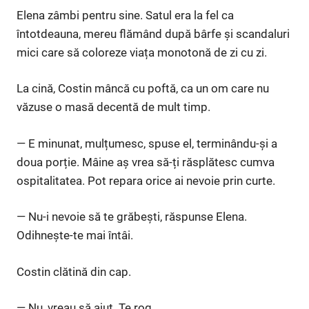
Elena zâmbi pentru sine. Satul era la fel ca
întotdeauna, mereu flămând după bârfe și scandaluri
mici care să coloreze viața monotonă de zi cu zi.
La cină, Costin mâncă cu poftă, ca un om care nu
văzuse o masă decentă de mult timp.
— E minunat, mulțumesc, spuse el, terminându-și a
doua porție. Mâine aș vrea să-ți răsplătesc cumva
ospitalitatea. Pot repara orice ai nevoie prin curte.
— Nu-i nevoie să te grăbești, răspunse Elena.
Odihnește-te mai întâi.
Costin clătină din cap.
— Nu, vreau să ajut. Te rog.