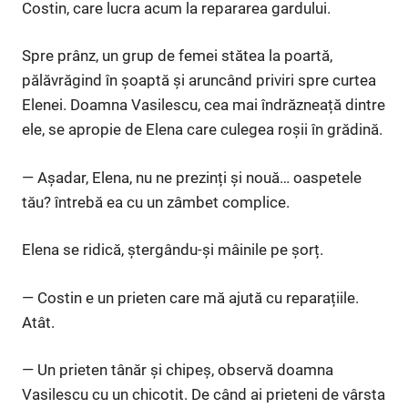
Costin, care lucra acum la repararea gardului.
Spre prânz, un grup de femei stătea la poartă,
pălăvrăgind în șoaptă și aruncând priviri spre curtea
Elenei. Doamna Vasilescu, cea mai îndrăzneață dintre
ele, se apropie de Elena care culegea roșii în grădină.
— Așadar, Elena, nu ne prezinți și nouă… oaspetele
tău? întrebă ea cu un zâmbet complice.
Elena se ridică, ștergându-și mâinile pe șorț.
— Costin e un prieten care mă ajută cu reparațiile.
Atât.
— Un prieten tânăr și chipeș, observă doamna
Vasilescu cu un chicotit. De când ai prieteni de vârsta