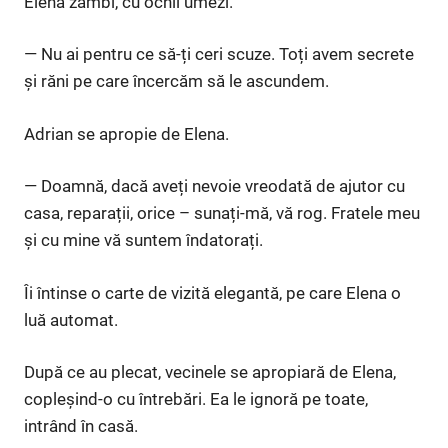
Elena zâmbi, cu ochii umezi.
— Nu ai pentru ce să-ți ceri scuze. Toți avem secrete
și răni pe care încercăm să le ascundem.
Adrian se apropie de Elena.
— Doamnă, dacă aveți nevoie vreodată de ajutor cu
casa, reparații, orice – sunați-mă, vă rog. Fratele meu
și cu mine vă suntem îndatorați.
Îi întinse o carte de vizită elegantă, pe care Elena o
luă automat.
După ce au plecat, vecinele se apropiară de Elena,
copleșind-o cu întrebări. Ea le ignoră pe toate,
intrând în casă.