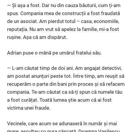
— Și așa a fost. Dar nu din cauza băuturii, cum ți-am
spus. Compania mea de construcții a fost fraudată
de un asociat. Am pierdut totul – casa, economiile,
reputația. Nu am vrut să apelez la familie, mi-a fost
rușine. Așa că am dispărut.
Adrian puse o mână pe umărul fratelui său.
— L-am căutat timp de doi ani. Am angajat detectivi,
am postat anunțuri peste tot. Între timp, am reușit să
recuperăm o parte din bani prin proces și să refacem
compania. Te-am căutat ca să-ți spun că numele tău
a fost curățat. Toată lumea știe acum că ai fost
victima unei fraude.
Vecinele, care acum se adunaseră în număr și mai
mare, ascultau cu gura căscată. Doamna Vasilescu