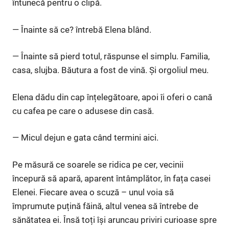
întunecă pentru o clipă.
— Înainte să ce? întrebă Elena blând.
— Înainte să pierd totul, răspunse el simplu. Familia,
casa, slujba. Băutura a fost de vină. Și orgoliul meu.
Elena dădu din cap înțelegătoare, apoi îi oferi o cană
cu cafea pe care o adusese din casă.
— Micul dejun e gata când termini aici.
Pe măsură ce soarele se ridica pe cer, vecinii
începură să apară, aparent întâmplător, în fața casei
Elenei. Fiecare avea o scuză – unul voia să
împrumute puțină făină, altul venea să întrebe de
sănătatea ei. Însă toți își aruncau priviri curioase spre