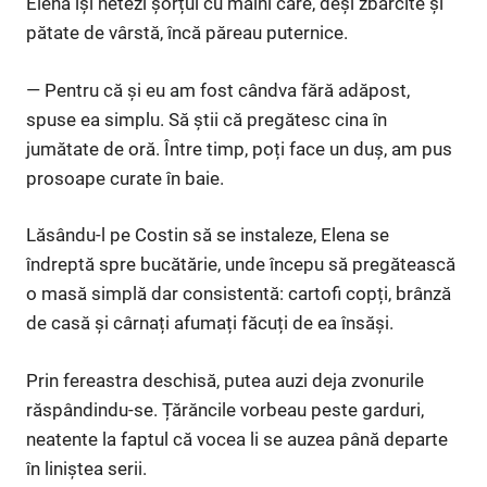
Elena își netezi șorțul cu mâini care, deși zbârcite și
pătate de vârstă, încă păreau puternice.
— Pentru că și eu am fost cândva fără adăpost,
spuse ea simplu. Să știi că pregătesc cina în
jumătate de oră. Între timp, poți face un duș, am pus
prosoape curate în baie.
Lăsându-l pe Costin să se instaleze, Elena se
îndreptă spre bucătărie, unde începu să pregătească
o masă simplă dar consistentă: cartofi copți, brânză
de casă și cârnați afumați făcuți de ea însăși.
Prin fereastra deschisă, putea auzi deja zvonurile
răspândindu-se. Țărăncile vorbeau peste garduri,
neatente la faptul că vocea li se auzea până departe
în liniștea serii.