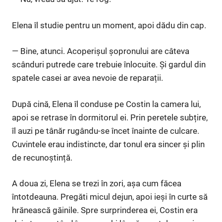
Elena îl studie pentru un moment, apoi dădu din cap.
— Bine, atunci. Acoperișul șopronului are câteva
scânduri putrede care trebuie înlocuite. Și gardul din
spatele casei ar avea nevoie de reparații.
După cină, Elena îl conduse pe Costin la camera lui,
apoi se retrase în dormitorul ei. Prin peretele subțire,
îl auzi pe tânăr rugându-se încet înainte de culcare.
Cuvintele erau indistincte, dar tonul era sincer și plin
de recunoștință.
A doua zi, Elena se trezi în zori, așa cum făcea
întotdeauna. Pregăti micul dejun, apoi ieși în curte să
hrănească găinile. Spre surprinderea ei, Costin era