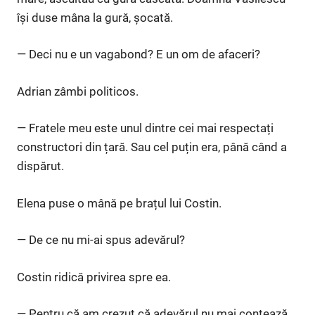
își duse mâna la gură, șocată.
— Deci nu e un vagabond? E un om de afaceri?
Adrian zâmbi politicos.
— Fratele meu este unul dintre cei mai respectați
constructori din țară. Sau cel puțin era, până când a
dispărut.
Elena puse o mână pe brațul lui Costin.
— De ce nu mi-ai spus adevărul?
Costin ridică privirea spre ea.
— Pentru că am crezut că adevărul nu mai contează.