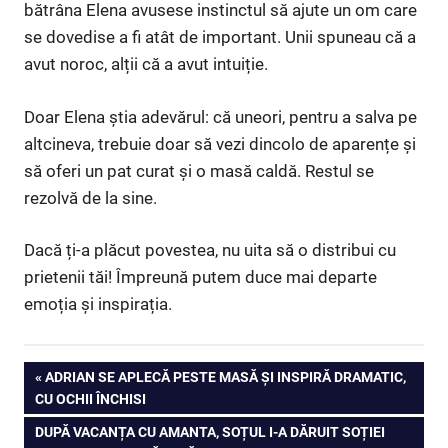
bătrâna Elena avusese instinctul să ajute un om care
se dovedise a fi atât de important. Unii spuneau că a
avut noroc, alții că a avut intuiție.
Doar Elena știa adevărul: că uneori, pentru a salva pe
altcineva, trebuie doar să vezi dincolo de aparențe și
să oferi un pat curat și o masă caldă. Restul se
rezolvă de la sine.
Dacă ți-a plăcut povestea, nu uita să o distribui cu
prietenii tăi! Împreună putem duce mai departe
emoția și inspirația.
Navigare
PREVIOUS
ADRIAN SE APLECĂ PESTE MASĂ ȘI INSPIRĂ DRAMATIC,
POST:
CU OCHII ÎNCHISI
în
NEXT
DUPĂ VACANȚA CU AMANTA, SOȚUL I-A DĂRUIT SOȚIEI