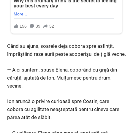
Când au ajuns, soarele deja cobora spre asfințit,
împrăștiind raze aurii peste acoperișul de țiglă veche.
— Aici suntem, spuse Elena, coborând cu grijă din
căruță, ajutată de Ion. Mulțumesc pentru drum,
vecine.
Ion aruncă o privire curioasă spre Costin, care
cobora cu agilitate neașteptată pentru cineva care
părea atât de slăbit.
— Cu plăcere, Elena, răspunse el, apoi adăugă,