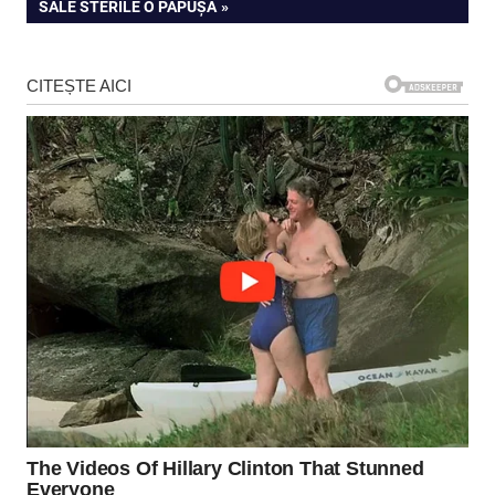
articole
POST:
SALE STERILE O PĂPUȘĂ