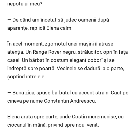
nepotului meu?
— De când am încetat să judec oamenii după
aparențe, replică Elena calm.
În acel moment, zgomotul unei mașini îi atrase
atenția. Un Range Rover negru, strălucitor, opri în fața
casei. Un bărbat în costum elegant coborî și se
îndreptă spre poartă. Vecinele se dădură la o parte,
șoptind între ele.
— Bună ziua, spuse bărbatul cu accent străin. Caut pe
cineva pe nume Constantin Andreescu.
Elena arătă spre curte, unde Costin încremenise, cu
ciocanul în mână, privind spre noul venit.