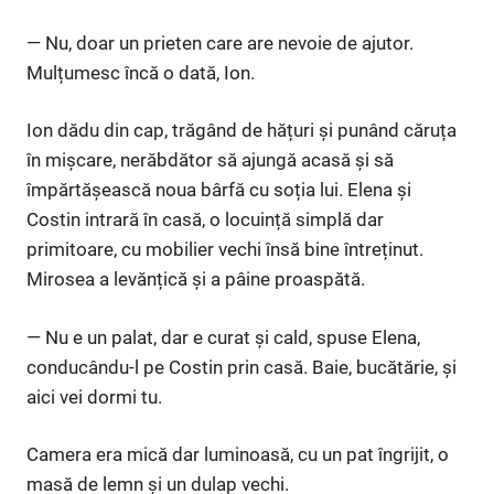
— Nu, doar un prieten care are nevoie de ajutor.
Mulțumesc încă o dată, Ion.
Ion dădu din cap, trăgând de hățuri și punând căruța
în mișcare, nerăbdător să ajungă acasă și să
împărtășească noua bârfă cu soția lui. Elena și
Costin intrară în casă, o locuință simplă dar
primitoare, cu mobilier vechi însă bine întreținut.
Mirosea a levănțică și a pâine proaspătă.
— Nu e un palat, dar e curat și cald, spuse Elena,
conducându-l pe Costin prin casă. Baie, bucătărie, și
aici vei dormi tu.
Camera era mică dar luminoasă, cu un pat îngrijit, o
masă de lemn și un dulap vechi.