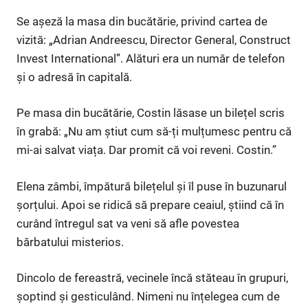
Se așeză la masa din bucătărie, privind cartea de
vizită: „Adrian Andreescu, Director General, Construct
Invest International”. Alături era un număr de telefon
și o adresă în capitală.
Pe masa din bucătărie, Costin lăsase un bilețel scris
în grabă: „Nu am știut cum să-ți mulțumesc pentru că
mi-ai salvat viața. Dar promit că voi reveni. Costin.”
Elena zâmbi, împătură bilețelul și îl puse în buzunarul
șorțului. Apoi se ridică să prepare ceaiul, știind că în
curând întregul sat va veni să afle povestea
bărbatului misterios.
Dincolo de fereastră, vecinele încă stăteau în grupuri,
șoptind și gesticulând. Nimeni nu înțelegea cum de