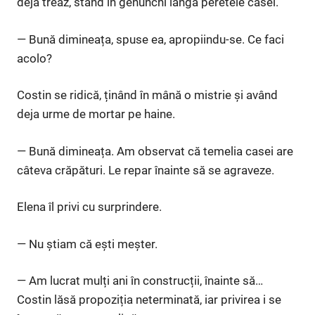
deja treaz, stând în genunchi lângă peretele casei.
— Bună dimineața, spuse ea, apropiindu-se. Ce faci
acolo?
Costin se ridică, ținând în mână o mistrie și având
deja urme de mortar pe haine.
— Bună dimineața. Am observat că temelia casei are
câteva crăpături. Le repar înainte să se agraveze.
Elena îl privi cu surprindere.
— Nu știam că ești meșter.
— Am lucrat mulți ani în construcții, înainte să…
Costin lăsă propoziția neterminată, iar privirea i se