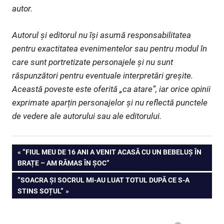
autor.
Autorul și editorul nu își asumă responsabilitatea
pentru exactitatea evenimentelor sau pentru modul în
care sunt portretizate personajele și nu sunt
răspunzători pentru eventuale interpretări greșite.
Această poveste este oferită „ca atare”, iar orice opinii
exprimate aparțin personajelor și nu reflectă punctele
de vedere ale autorului sau ale editorului.
Navigare
PREVIOUS
”FIUL MEU DE 16 ANI A VENIT ACASĂ CU UN BEBELUȘ ÎN
POST:
BRAȚE – AM RĂMAS ÎN ȘOC”
în
NEXT
”SOACRA ȘI SOCRUL MI-AU LUAT TOTUL DUPĂ CE S-A
articole
POST:
STINS SOȚUL”