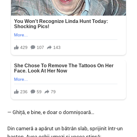
— Ghiță, e bine, e doar o domnișoară…
Din cameră a apărut un bătrân slab, sprijinit într-un
baston. Avea ochii umezi și vocea stinsă: