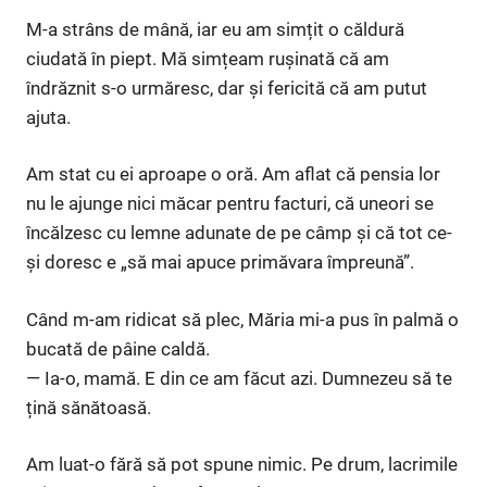
M-a strâns de mână, iar eu am simțit o căldură
ciudată în piept. Mă simțeam rușinată că am
îndrăznit s-o urmăresc, dar și fericită că am putut
ajuta.
Am stat cu ei aproape o oră. Am aflat că pensia lor
nu le ajunge nici măcar pentru facturi, că uneori se
încălzesc cu lemne adunate de pe câmp și că tot ce-
și doresc e „să mai apuce primăvara împreună”.
Când m-am ridicat să plec, Măria mi-a pus în palmă o
bucată de pâine caldă.
— Ia-o, mamă. E din ce am făcut azi. Dumnezeu să te
țină sănătoasă.
Am luat-o fără să pot spune nimic. Pe drum, lacrimile