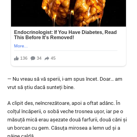
— Nu vreau să vă sperii, i-am spus încet. Doar… am
vrut să știu dacă sunteți bine.
A clipit des, neîncrezătoare, apoi a oftat adânc. În
colțul încăperii, o sobă veche trosnea ușor, iar pe o
măsuță mică erau așezate două farfurii, două căni și
un borcan cu gem. Căsuța mirosea a lemn ud și a
pâine caldă.