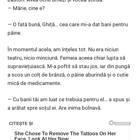
— Mărie, cine e?
— O fată bună, Ghiță… cea care mi-a dat bani pentru
pâine.
În momentul acela, am înțeles tot. Nu era niciun
teatru, nicio minciună. Femeia aceea chiar lupta să
supraviețuiască. M-a poftit să stau jos, iar din pungă
a scos un colț de brânză, o pâine aburindă și o cutie
mică de medicamente.
— Cu banii tăi am luat ce trebuia pentru el… a spus și
a arătat spre soțul ei. Are inima bolnavă.