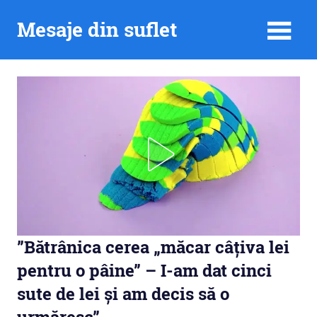
Skip
Mesaje din suflet
to
content
”Bătrânica cerea „măcar câțiva lei
pentru o pâine” – I-am dat cinci
sute de lei și am decis să o