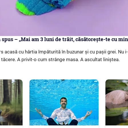
 spus – „Mai am 3 luni de trăit, căsătorește-te cu min
 acasă cu hârtia împăturită în buzunar și cu pașii grei. Nu i
 tăcere. A privit-o cum strânge masa. A ascultat liniștea.