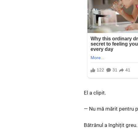
El a clipit.
— Nu mă mărit pentru pă
Bătrânul a înghițit greu.