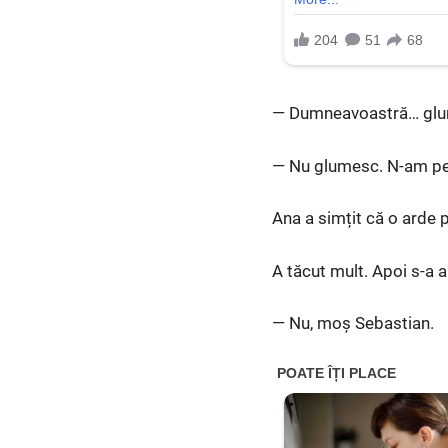
— Dumneavoastră… glu
— Nu glumesc. N-am pe n
Ana a simțit că o arde p
A tăcut mult. Apoi s-a a
— Nu, moș Sebastian.