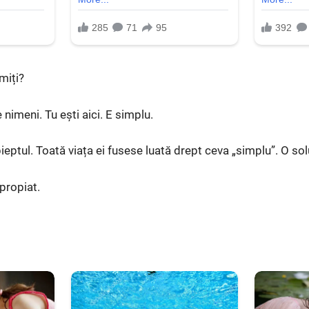
miți?
imeni. Tu ești aici. E simplu.
ieptul. Toată viața ei fusese luată drept ceva „simplu”. O sol
propiat.