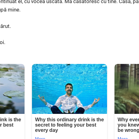
tinuat el, cu vocea uscată. Mă căsătoresc cu tine. Casa, p
upă mine.
ărut.
oi.