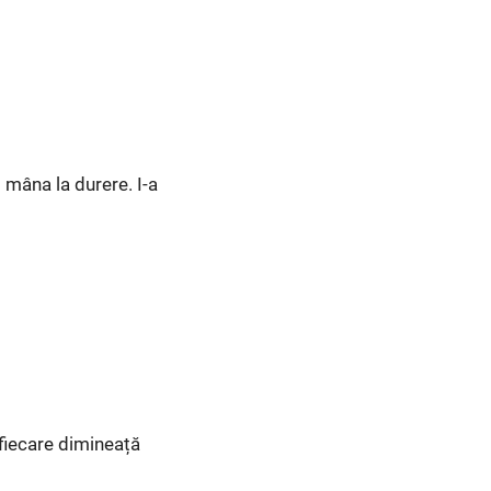
 mâna la durere. I-a
 fiecare dimineață