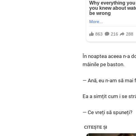
În noaptea aceea n-a do
mâinile pe baston.
— Ană, eu n-am să mai fi
Ea a simțit cum i se st
— Ce vreți să spuneți?