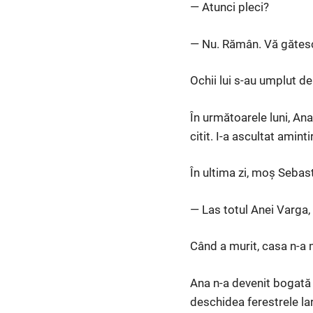
— Atunci pleci?
— Nu. Rămân. Vă gătesc
Ochii lui s-au umplut d
În următoarele luni, Ana
citit. I-a ascultat amint
În ultima zi, moș Sebas
— Las totul Anei Varga,
Când a murit, casa n-a 
Ana n-a devenit bogată 
deschidea ferestrele la