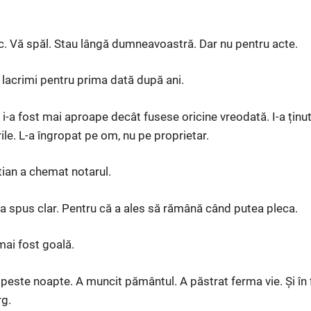
. Vă spăl. Stau lângă dumneavoastră. Dar nu pentru acte.
e lacrimi pentru prima dată după ani.
 i-a fost mai aproape decât fusese oricine vreodată. I-a ținut
irile. L-a îngropat pe om, nu pe proprietar.
tian a chemat notarul.
 a spus clar. Pentru că a ales să rămână când putea pleca.
mai fost goală.
peste noapte. A muncit pământul. A păstrat ferma vie. Și în
rg.