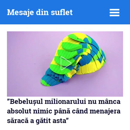
Skip
Mesaje din suflet
to
content
”Bebelușul milionarului nu mânca
absolut nimic până când menajera
săracă a gătit asta”