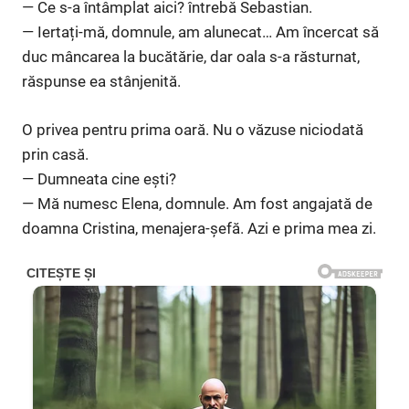
— Ce s-a întâmplat aici? întrebă Sebastian.
— Iertați-mă, domnule, am alunecat… Am încercat să
duc mâncarea la bucătărie, dar oala s-a răsturnat,
răspunse ea stânjenită.
O privea pentru prima oară. Nu o văzuse niciodată
prin casă.
— Dumneata cine ești?
— Mă numesc Elena, domnule. Am fost angajată de
doamna Cristina, menajera-șefă. Azi e prima mea zi.