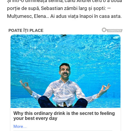
Și într-o dimineață senină, când Andrei ceru o a doua
porție de supă, Sebastian zâmbi larg și șopti: —
Mulțumesc, Elena… Ai adus viața înapoi în casa asta.