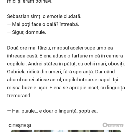
mici și eram bolnavi.
Sebastian simți o emoție ciudată.
— Mai poți face o oală? întreabă.
— Sigur, domnule.
Două ore mai târziu, mirosul acelei supe umplea
întreaga casă. Elena aduse o farfurie mică în camera
copilului. Andrei stătea în pătuț, cu ochii mari, obosiți.
Gabriela ridică din umeri, fără speranță. Dar când
aburul supei atinse aerul, copilul întoarse capul. Își
mișcă buzele ușor. Elena se apropie încet, cu lingurița
tremurând.
— Hai, puiule… e doar o linguriță, șopti ea.