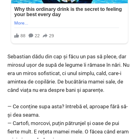
Sebastian dădu din cap și făcu un pas să plece, dar
mirosul ușor de supă de legume îi rămase în nări. Nu
era un miros sofisticat, ci unul simplu, cald, care-i
amintea de copilărie. De bucătăria mamei sale, de
când viața nu era despre bani și aparențe.
— Ce conține supa asta? întrebă el, aproape fără să-
și dea seama.
— Cartofi, morcovi, puțin pătrunjel și oase de pui
fierte mult. E rețeta mamei mele. O făcea când eram