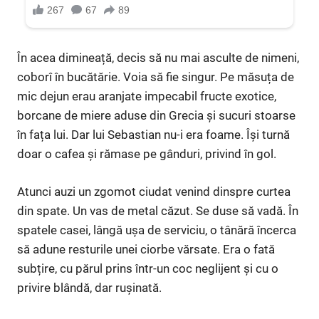
În acea dimineață, decis să nu mai asculte de nimeni,
coborî în bucătărie. Voia să fie singur. Pe măsuța de
mic dejun erau aranjate impecabil fructe exotice,
borcane de miere aduse din Grecia și sucuri stoarse
în fața lui. Dar lui Sebastian nu-i era foame. Își turnă
doar o cafea și rămase pe gânduri, privind în gol.
Atunci auzi un zgomot ciudat venind dinspre curtea
din spate. Un vas de metal căzut. Se duse să vadă. În
spatele casei, lângă ușa de serviciu, o tânără încerca
să adune resturile unei ciorbe vărsate. Era o fată
subțire, cu părul prins într-un coc neglijent și cu o
privire blândă, dar rușinată.