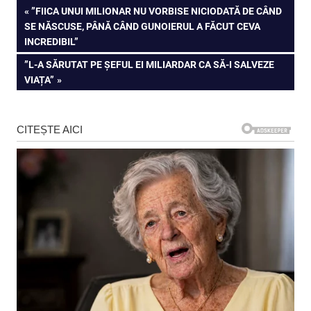
Navigare
PREVIOUS
”FIICA UNUI MILIONAR NU VORBISE NICIODATĂ DE CÂND
POST:
SE NĂSCUSE, PÂNĂ CÂND GUNOIERUL A FĂCUT CEVA
în
INCREDIBIL”
articole
NEXT
”L-A SĂRUTAT PE ȘEFUL EI MILIARDAR CA SĂ-I SALVEZE
POST:
VIAȚA”