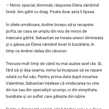
— Nimic special, domnule, răspunse Elena zâmbind
timid. Am gătit cu drag. Poate doar asta îi lipsea.
În zilele următoare, Andrei începu să-și recapete
pofta, iar casa se umplu din nou de miros de
mâncare gătită. Sebastian se trezea uneori dimineața
și o găsea pe Elena cântând încet în bucătărie, în
timp ce Andrei râdea din cărucior.
Trecuse mult timp de când nu mai auzise acel râs. Și,
fără să-și dea seama, inima lui începuse să se repare
odată cu fiul său. Pentru prima dată după moartea
Valentinei, Sebastian înțelese că vindecarea nu vine
din lux sau din specialiști scumpi, ci din simplitate,
bunătate și un suflet care gătește din iubire.