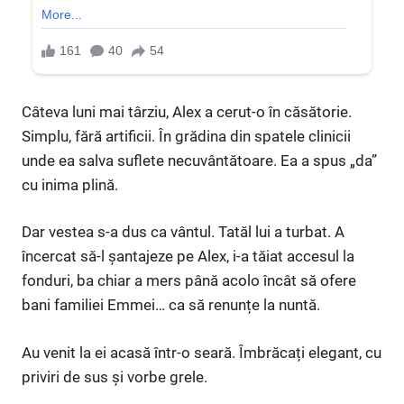
Câteva luni mai târziu, Alex a cerut-o în căsătorie.
Simplu, fără artificii. În grădina din spatele clinicii
unde ea salva suflete necuvântătoare. Ea a spus „da”
cu inima plină.
Dar vestea s-a dus ca vântul. Tatăl lui a turbat. A
încercat să-l șantajeze pe Alex, i-a tăiat accesul la
fonduri, ba chiar a mers până acolo încât să ofere
bani familiei Emmei… ca să renunțe la nuntă.
Au venit la ei acasă într-o seară. Îmbrăcați elegant, cu
priviri de sus și vorbe grele.