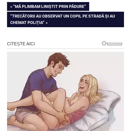
Navigare
PREVIOUS
”MĂ PLIMBAM LINIȘTIT PRIN PĂDURE”
POST:
NEXT
”TRECĂTORII AU OBSERVAT UN COPIL PE STRADĂ ȘI AU
în
POST:
CHEMAT POLIȚIA”
articole