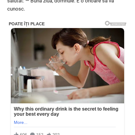
salutat: — Bună ziua, domnule. E o onoare să vă
cunosc.