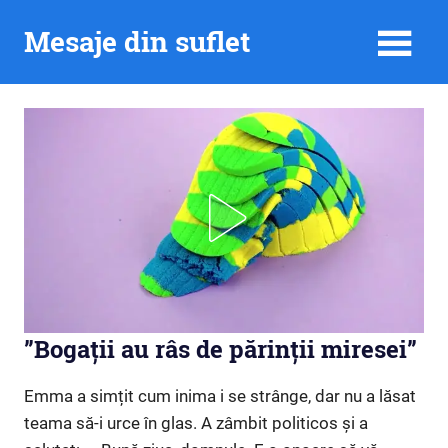
Skip
Mesaje din suflet
to
content
”Bogații au râs de părinții miresei”
Emma a simțit cum inima i se strânge, dar nu a lăsat
teama să-i urce în glas. A zâmbit politicos și a