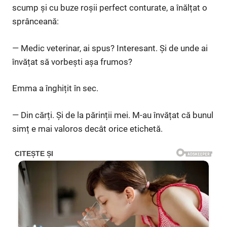
scump și cu buze roșii perfect conturate, a înălțat o
sprânceană:
— Medic veterinar, ai spus? Interesant. Și de unde ai
învățat să vorbești așa frumos?
Emma a înghițit în sec.
— Din cărți. Și de la părinții mei. M-au învățat că bunul
simț e mai valoros decât orice etichetă.