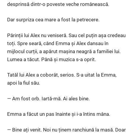
desprinsă dintr-o poveste veche românească.
Dar surpriza cea mare a fost la petrecere.
Părinții lui Alex nu veniseră. Sau cel puțin așa credeau
toți. Spre seară, când Emma și Alex dansau în
mijlocul curții, a apărut mașina neagră a familiei lui.
Lumea a tăcut. Până și muzica s-a oprit.
Tatăl lui Alex a coborât, serios. S-a uitat la Emma,
apoi la fiul său.
— Am fost orb. Iartă-mă. Ai ales bine.
Emma a făcut un pas înainte și i-a întins mâna.
— Bine ați venit. Noi nu ținem ranchiună la masă. Doar