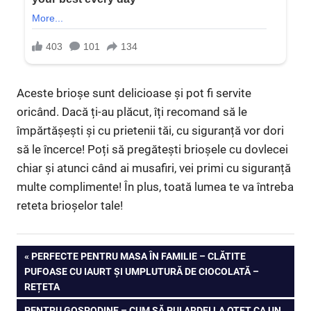
Aceste brioșe sunt delicioase și pot fi servite
oricând. Dacă ți-au plăcut, îți recomand să le
împărtășești și cu prietenii tăi, cu siguranță vor dori
să le încerce! Poți să pregătești brioșele cu dovlecei
chiar și atunci când ai musafiri, vei primi cu siguranță
multe complimente! În plus, toată lumea te va întreba
reteta brioșelor tale!
Navigare
PREVIOUS
PERFECTE PENTRU MASA ÎN FAMILIE – CLĂTITE
POST:
PUFOASE CU IAURT ȘI UMPLUTURĂ DE CIOCOLATĂ –
în
REȚETA
NEXT
PENTRU GOSPODINE – CUM SĂ PUI ARDEI LA OȚET CA UN