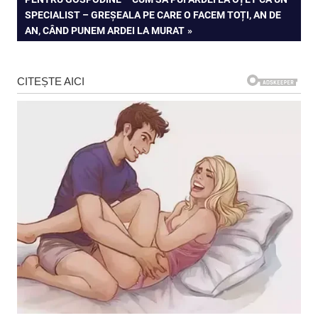
articole
POST:
SPECIALIST – GREȘEALA PE CARE O FACEM TOȚI, AN DE
AN, CÂND PUNEM ARDEI LA MURAT