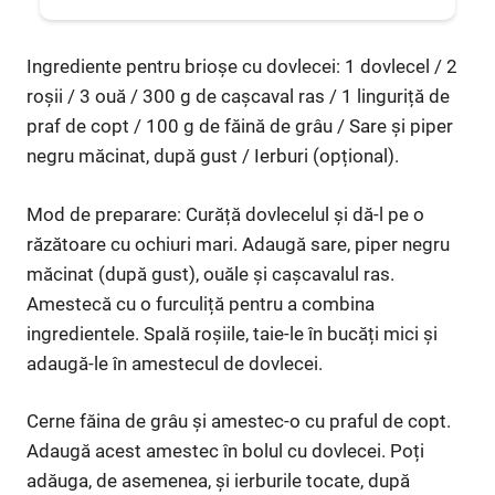
Ingrediente pentru brioșe cu dovlecei: 1 dovlecel / 2
roșii / 3 ouă / 300 g de cașcaval ras / 1 linguriță de
praf de copt / 100 g de făină de grâu / Sare și piper
negru măcinat, după gust / Ierburi (opțional).
Mod de preparare: Curăță dovlecelul și dă-l pe o
răzătoare cu ochiuri mari. Adaugă sare, piper negru
măcinat (după gust), ouăle și cașcavalul ras.
Amestecă cu o furculiță pentru a combina
ingredientele. Spală roșiile, taie-le în bucăți mici și
adaugă-le în amestecul de dovlecei.
Cerne făina de grâu și amestec-o cu praful de copt.
Adaugă acest amestec în bolul cu dovlecei. Poți
adăuga, de asemenea, și ierburile tocate, după