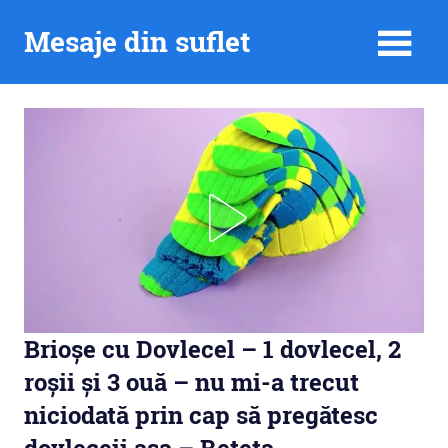
Skip
Mesaje din suflet
to
content
Brioșe cu Dovlecel – 1 dovlecel, 2
roșii și 3 ouă – nu mi-a trecut
niciodată prin cap să pregătesc