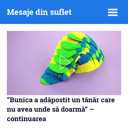
Skip
Mesaje din suflet
to
content
”Bunica a adăpostit un tânăr care
nu avea unde să doarmă” –
continuarea