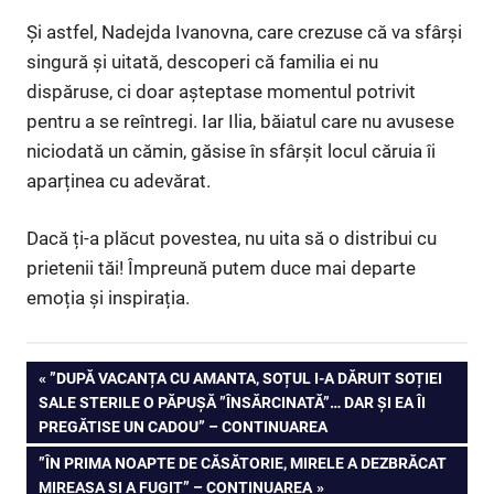
Și astfel, Nadejda Ivanovna, care crezuse că va sfârși
singură și uitată, descoperi că familia ei nu
dispăruse, ci doar așteptase momentul potrivit
pentru a se reîntregi. Iar Ilia, băiatul care nu avusese
niciodată un cămin, găsise în sfârșit locul căruia îi
aparținea cu adevărat.
Dacă ți-a plăcut povestea, nu uita să o distribui cu
prietenii tăi! Împreună putem duce mai departe
emoția și inspirația.
Navigare
PREVIOUS
”DUPĂ VACANȚA CU AMANTA, SOȚUL I-A DĂRUIT SOȚIEI
POST:
SALE STERILE O PĂPUȘĂ ”ÎNSĂRCINATĂ”… DAR ȘI EA ÎI
în
PREGĂTISE UN CADOU” – CONTINUAREA
articole
NEXT
”ÎN PRIMA NOAPTE DE CĂSĂTORIE, MIRELE A DEZBRĂCAT
POST:
MIREASA ȘI A FUGIT” – CONTINUAREA