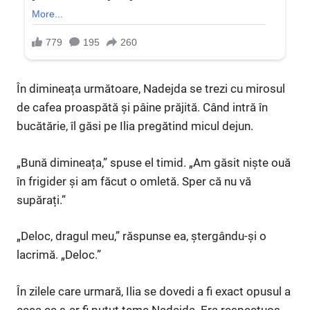
În dimineața următoare, Nadejda se trezi cu mirosul
de cafea proaspătă și pâine prăjită. Când intră în
bucătărie, îl găsi pe Ilia pregătind micul dejun.
„Bună dimineața,” spuse el timid. „Am găsit niște ouă
în frigider și am făcut o omletă. Sper că nu vă
supărați.”
„Deloc, dragul meu,” răspunse ea, ștergându-și o
lacrimă. „Deloc.”
În zilele care urmară, Ilia se dovedi a fi exact opusul a
ceea ce s-ar fi putut teme Nadejda. Era respectuos,