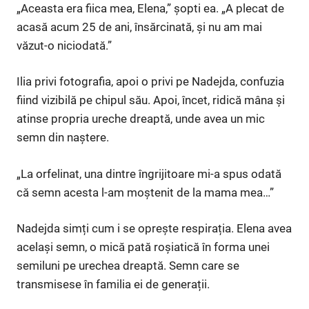
„Aceasta era fiica mea, Elena,” șopti ea. „A plecat de
acasă acum 25 de ani, însărcinată, și nu am mai
văzut-o niciodată.”
Ilia privi fotografia, apoi o privi pe Nadejda, confuzia
fiind vizibilă pe chipul său. Apoi, încet, ridică mâna și
atinse propria ureche dreaptă, unde avea un mic
semn din naștere.
„La orfelinat, una dintre îngrijitoare mi-a spus odată
că semn acesta l-am moștenit de la mama mea…”
Nadejda simți cum i se oprește respirația. Elena avea
același semn, o mică pată roșiatică în forma unei
semiluni pe urechea dreaptă. Semn care se
transmisese în familia ei de generații.