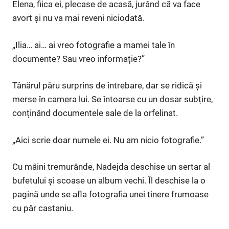
Elena, fiica ei, plecase de acasă, jurând că va face
avort și nu va mai reveni niciodată.
„Ilia… ai… ai vreo fotografie a mamei tale în
documente? Sau vreo informație?”
Tânărul păru surprins de întrebare, dar se ridică și
merse în camera lui. Se întoarse cu un dosar subțire,
conținând documentele sale de la orfelinat.
„Aici scrie doar numele ei. Nu am nicio fotografie.”
Cu mâini tremurânde, Nadejda deschise un sertar al
bufetului și scoase un album vechi. Îl deschise la o
pagină unde se afla fotografia unei tinere frumoase
cu păr castaniu.