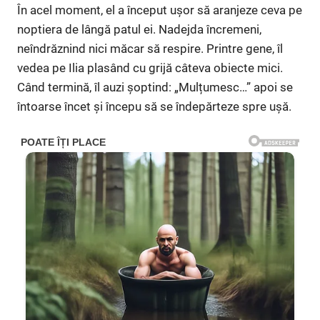
În acel moment, el a început ușor să aranjeze ceva pe
noptiera de lângă patul ei. Nadejda încremeni,
neîndrăznind nici măcar să respire. Printre gene, îl
vedea pe Ilia plasând cu grijă câteva obiecte mici.
Când termină, îl auzi șoptind: „Mulțumesc…” apoi se
întoarse încet și începu să se îndepărteze spre ușă.