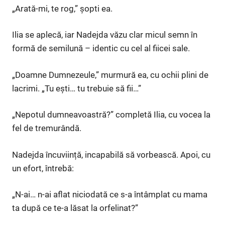
„Arată-mi, te rog,” șopti ea.
Ilia se aplecă, iar Nadejda văzu clar micul semn în
formă de semilună – identic cu cel al fiicei sale.
„Doamne Dumnezeule,” murmură ea, cu ochii plini de
lacrimi. „Tu ești… tu trebuie să fii…”
„Nepotul dumneavoastră?” completă Ilia, cu vocea la
fel de tremurândă.
Nadejda încuviință, incapabilă să vorbească. Apoi, cu
un efort, întrebă:
„N-ai… n-ai aflat niciodată ce s-a întâmplat cu mama
ta după ce te-a lăsat la orfelinat?”