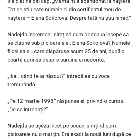
Ilia clătină din cap. „Mama m-a abandonat la naștere.
Tot ce știu este numele ei din certificatul meu de
naștere – Elena Sokolova. Despre tată nu știu nimic.”
Nadejda încremeni, simțind cum podeaua începe să
se clatine sub picioarele ei. Elena Sokolova? Numele
fiicei sale… care dispăruse acum 25 de ani, după o
ceartă aprinsă despre sarcina ei nedorită.
„Ilia… când te-ai născut?” întrebă ea cu voce
tremurândă.
„Pe 12 martie 1998,” răspunse el, privind-o curios.
„De ce întrebați?”
Nadejda se așeză încet pe scaun, simțind cum
picioarele nu o mai țin. Era exact la nouă luni după ce