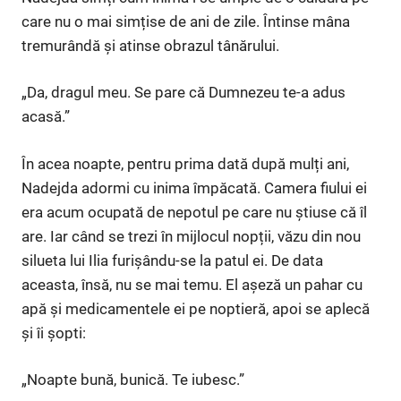
care nu o mai simțise de ani de zile. Întinse mâna
tremurândă și atinse obrazul tânărului.
„Da, dragul meu. Se pare că Dumnezeu te-a adus
acasă.”
În acea noapte, pentru prima dată după mulți ani,
Nadejda adormi cu inima împăcată. Camera fiului ei
era acum ocupată de nepotul pe care nu știuse că îl
are. Iar când se trezi în mijlocul nopții, văzu din nou
silueta lui Ilia furișându-se la patul ei. De data
aceasta, însă, nu se mai temu. El așeză un pahar cu
apă și medicamentele ei pe noptieră, apoi se aplecă
și îi șopti:
„Noapte bună, bunică. Te iubesc.”