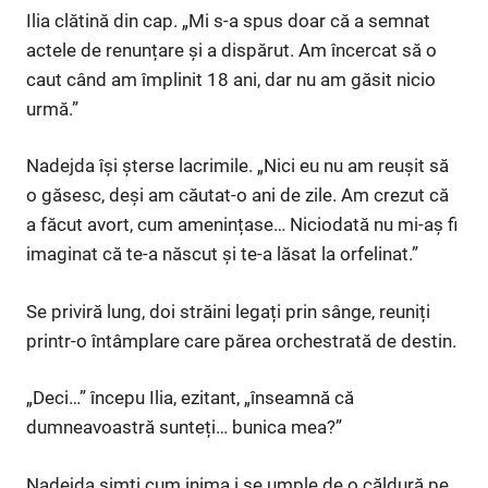
Ilia clătină din cap. „Mi s-a spus doar că a semnat
actele de renunțare și a dispărut. Am încercat să o
caut când am împlinit 18 ani, dar nu am găsit nicio
urmă.”
Nadejda își șterse lacrimile. „Nici eu nu am reușit să
o găsesc, deși am căutat-o ani de zile. Am crezut că
a făcut avort, cum amenințase… Niciodată nu mi-aș fi
imaginat că te-a născut și te-a lăsat la orfelinat.”
Se priviră lung, doi străini legați prin sânge, reuniți
printr-o întâmplare care părea orchestrată de destin.
„Deci…” începu Ilia, ezitant, „înseamnă că
dumneavoastră sunteți… bunica mea?”
Nadejda simți cum inima i se umple de o căldură pe