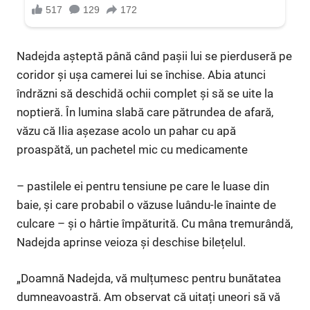
Nadejda așteptă până când pașii lui se pierduseră pe
coridor și ușa camerei lui se închise. Abia atunci
îndrăzni să deschidă ochii complet și să se uite la
noptieră. În lumina slabă care pătrundea de afară,
văzu că Ilia așezase acolo un pahar cu apă
proaspătă, un pachetel mic cu medicamente
– pastilele ei pentru tensiune pe care le luase din
baie, și care probabil o văzuse luându-le înainte de
culcare – și o hârtie împăturită. Cu mâna tremurândă,
Nadejda aprinse veioza și deschise bilețelul.
„Doamnă Nadejda, vă mulțumesc pentru bunătatea
dumneavoastră. Am observat că uitați uneori să vă