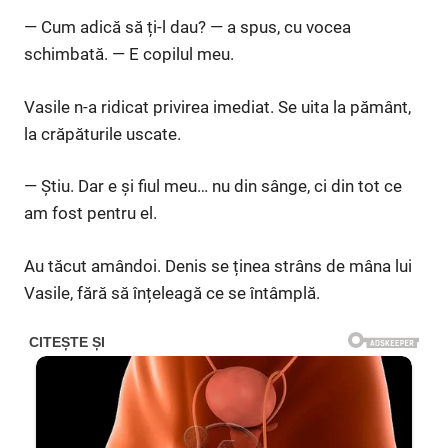
— Cum adică să ți-l dau? — a spus, cu vocea
schimbată. — E copilul meu.
Vasile n-a ridicat privirea imediat. Se uita la pământ,
la crăpăturile uscate.
— Știu. Dar e și fiul meu… nu din sânge, ci din tot ce
am fost pentru el.
Au tăcut amândoi. Denis se ținea strâns de mâna lui
Vasile, fără să înțeleagă ce se întâmplă.