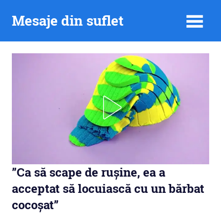
Skip
Mesaje din suflet
to
content
”Ca să scape de rușine, ea a
acceptat să locuiască cu un bărbat
cocoșat”