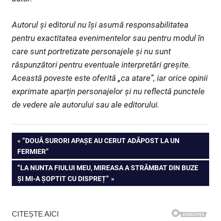
Autorul și editorul nu își asumă responsabilitatea
pentru exactitatea evenimentelor sau pentru modul în
care sunt portretizate personajele și nu sunt
răspunzători pentru eventuale interpretări greșite.
Această poveste este oferită „ca atare”, iar orice opinii
exprimate aparțin personajelor și nu reflectă punctele
de vedere ale autorului sau ale editorului.
Navigare
PREVIOUS
”DOUĂ SURORI APAȘE AU CERUT ADĂPOST LA UN
POST:
FERMIER”
în
NEXT
”LA NUNTA FIULUI MEU, MIREASA A STRÂMBAT DIN BUZE
articole
POST:
ȘI MI-A ȘOPTIT CU DISPREȚ”