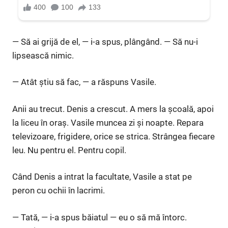
— Să ai grijă de el, — i-a spus, plângând. — Să nu-i
lipsească nimic.
— Atât știu să fac, — a răspuns Vasile.
Anii au trecut. Denis a crescut. A mers la școală, apoi
la liceu în oraș. Vasile muncea zi și noapte. Repara
televizoare, frigidere, orice se strica. Strângea fiecare
leu. Nu pentru el. Pentru copil.
Când Denis a intrat la facultate, Vasile a stat pe
peron cu ochii în lacrimi.
— Tată, — i-a spus băiatul — eu o să mă întorc.