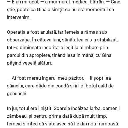
— E un miracol, — a murmurat medicul bătrân. — Cine
știe, poate că Gina a simțit că nu era momentul să
intervenim.
Operația a fost anulată, iar femeia a rămas sub
observație. În câteva luni, sănătatea ei s-a stabilizat.
Într-o dimineață însorită, a ieșit la plimbare prin
parcul din apropiere, ținând lesa în mână, cu Gina
pășind veselă alături.
— Ai fost mereu îngerul meu păzitor, — îi șopti ea
câinelui, care dădu din coadă și îi lipi botul cald de
genunchi.
În jur, totul era liniștit. Soarele încălzea iarba, oamenii
zâmbeau, și pentru prima dată după mult timp,
femeia simțea că viața avea să fie din nou frumoasă.