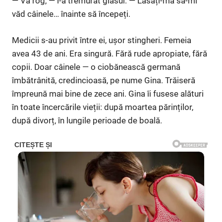
— Vă rog, — i-a tremurat glasul. — Lăsați-mă să-mi
văd câinele… înainte să începeți.
Medicii s-au privit între ei, ușor stingheri. Femeia
avea 43 de ani. Era singură. Fără rude apropiate, fără
copii. Doar câinele — o ciobănească germană
îmbătrânită, credincioasă, pe nume Gina. Trăiseră
împreună mai bine de zece ani. Gina îi fusese alături
în toate încercările vieții: după moartea părinților,
după divorț, în lungile perioade de boală.