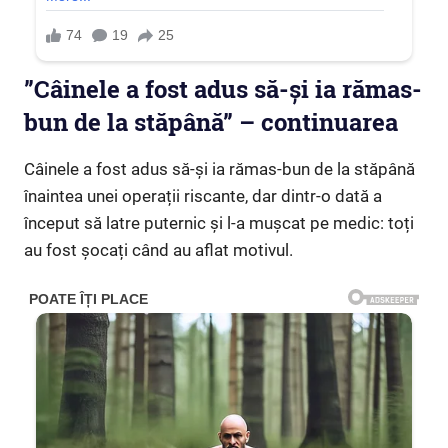
”Câinele a fost adus să-și ia rămas-
bun de la stăpână” – continuarea
Câinele a fost adus să-și ia rămas-bun de la stăpână
înaintea unei operații riscante, dar dintr-o dată a
început să latre puternic și l-a mușcat pe medic: toți
au fost șocați când au aflat motivul.