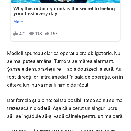
Medicii spuneau clar că operația era obligatorie. Nu
se mai putea amâna. Tumora se mărea alarmant.
Șansele de supraviețuire — abia douăzeci la sută. Au
fost direcți: ori intra imediat în sala de operație, ori în
câteva luni nu va mai fi nimic de făcut.
Dar femeia știa bine: exista posibilitatea să nu se mai
trezească niciodată. Așa că a cerut un singur lucru —
să i se îngăduie să-și vadă câinele pentru ultima oară.