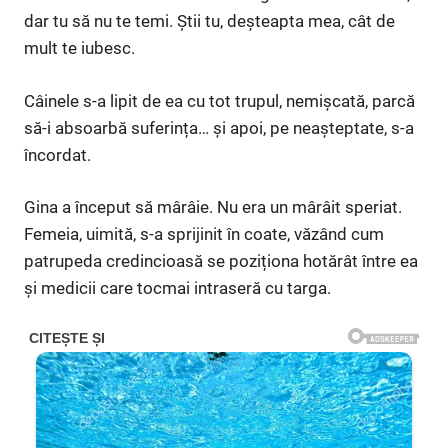
dar tu să nu te temi. Știi tu, deșteapta mea, cât de
mult te iubesc.
Câinele s-a lipit de ea cu tot trupul, nemișcată, parcă
să-i absoarbă suferința… și apoi, pe neașteptate, s-a
încordat.
Gina a început să mârâie. Nu era un mârâit speriat.
Femeia, uimită, s-a sprijinit în coate, văzând cum
patrupeda credincioasă se poziționa hotărât între ea
și medicii care tocmai intraseră cu targa.