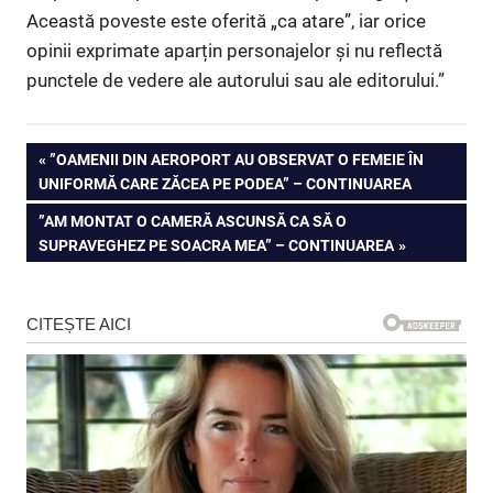
Această poveste este oferită „ca atare”, iar orice
opinii exprimate aparțin personajelor și nu reflectă
punctele de vedere ale autorului sau ale editorului.”
Navigare
PREVIOUS
”OAMENII DIN AEROPORT AU OBSERVAT O FEMEIE ÎN
POST:
UNIFORMĂ CARE ZĂCEA PE PODEA” – CONTINUAREA
în
NEXT
”AM MONTAT O CAMERĂ ASCUNSĂ CA SĂ O
articole
POST:
SUPRAVEGHEZ PE SOACRA MEA” – CONTINUAREA