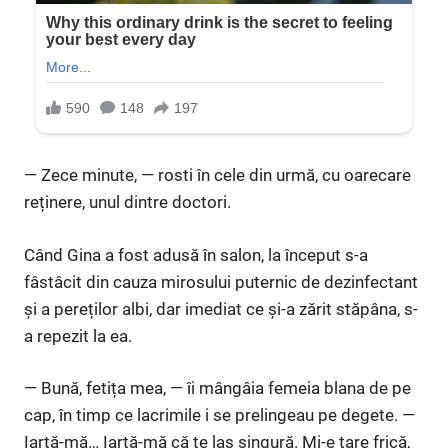
— Zece minute, — rosti în cele din urmă, cu oarecare
reținere, unul dintre doctori.
Când Gina a fost adusă în salon, la început s-a
fâstâcit din cauza mirosului puternic de dezinfectant
și a pereților albi, dar imediat ce și-a zărit stăpâna, s-
a repezit la ea.
— Bună, fetița mea, — îi mângâia femeia blana de pe
cap, în timp ce lacrimile i se prelingeau pe degete. —
Iartă-mă… Iartă-mă că te las singură. Mi-e tare frică,