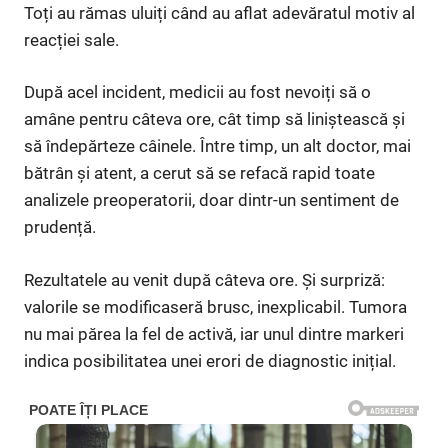
Toți au rămas uluiți când au aflat adevăratul motiv al
reacției sale.
După acel incident, medicii au fost nevoiți să o
amâne pentru câteva ore, cât timp să liniștească și
să îndepărteze câinele. Între timp, un alt doctor, mai
bătrân și atent, a cerut să se refacă rapid toate
analizele preoperatorii, doar dintr-un sentiment de
prudență.
Rezultatele au venit după câteva ore. Și surpriză:
valorile se modificaseră brusc, inexplicabil. Tumora
nu mai părea la fel de activă, iar unul dintre markeri
indica posibilitatea unei erori de diagnostic inițial.