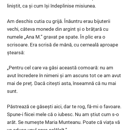
liniștit, ca și cum își îndeplinise misiunea.
Am deschis cutia cu grijă. Înăuntru erau bijuterii
vechi, câteva monede din argint și o brățară cu
numele „Ana M.” gravat pe spate. În plic era o
scrisoare. Era scrisă de mână, cu cerneală aproape
ștearsă:
„Pentru cel care va găsi această comoară: nu am
avut încredere în nimeni și am ascuns tot ce am avut
mai de preț. Dacă citești asta, înseamnă că nu mai
sunt.
Păstrează ce găsești aici, dar te rog, fă-mi o favoare.
Spune-i fiicei mele că o iubesc. Nu am știut cum s-o
arăt. Se numește Maria Munteanu. Poate că viața vă
va aduce unul spre celălalt.”