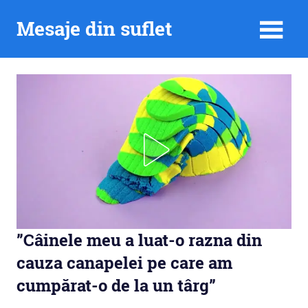
Skip
Mesaje din suflet
to
content
”Câinele meu a luat-o razna din
cauza canapelei pe care am
cumpărat-o de la un târg”