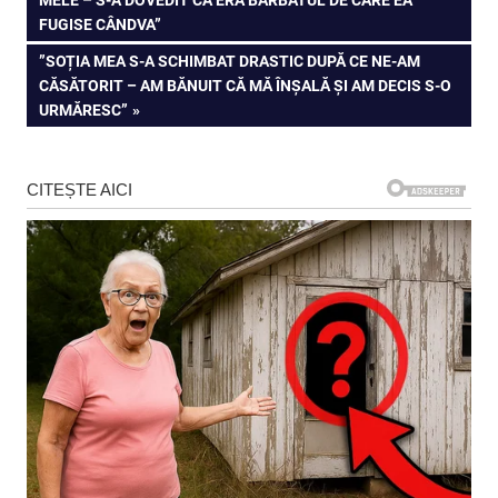
în
FUGISE CÂNDVA”
articole
NEXT
”SOȚIA MEA S-A SCHIMBAT DRASTIC DUPĂ CE NE-AM
POST:
CĂSĂTORIT – AM BĂNUIT CĂ MĂ ÎNȘALĂ ȘI AM DECIS S-O
URMĂRESC”