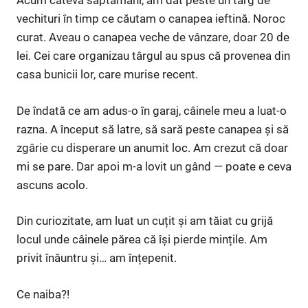
Acum câteva săptămâni, am dat peste un târg de
vechituri în timp ce căutam o canapea ieftină. Noroc
curat. Aveau o canapea veche de vânzare, doar 20 de
lei. Cei care organizau târgul au spus că provenea din
casa bunicii lor, care murise recent.
De îndată ce am adus-o în garaj, câinele meu a luat-o
razna. A început să latre, să sară peste canapea și să
zgârie cu disperare un anumit loc. Am crezut că doar
mi se pare. Dar apoi m-a lovit un gând — poate e ceva
ascuns acolo.
Din curiozitate, am luat un cuțit și am tăiat cu grijă
locul unde câinele părea că își pierde mințile. Am
privit înăuntru și… am înțepenit.
Ce naiba?!