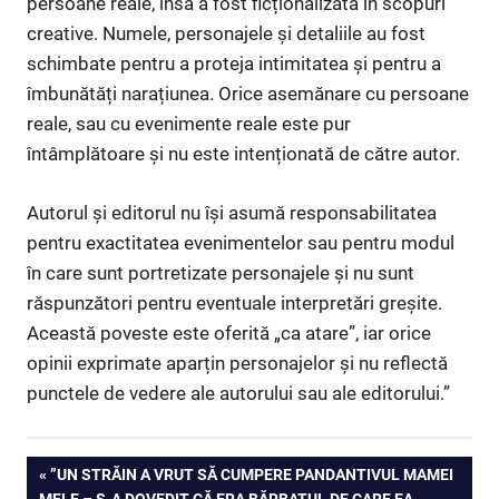
persoane reale, însă a fost ficționalizată în scopuri
creative. Numele, personajele și detaliile au fost
schimbate pentru a proteja intimitatea și pentru a
îmbunătăți narațiunea. Orice asemănare cu persoane
reale, sau cu evenimente reale este pur
întâmplătoare și nu este intenționată de către autor.
Autorul și editorul nu își asumă responsabilitatea
pentru exactitatea evenimentelor sau pentru modul
în care sunt portretizate personajele și nu sunt
răspunzători pentru eventuale interpretări greșite.
Această poveste este oferită „ca atare”, iar orice
opinii exprimate aparțin personajelor și nu reflectă
punctele de vedere ale autorului sau ale editorului.”
Navigare
PREVIOUS
”UN STRĂIN A VRUT SĂ CUMPERE PANDANTIVUL MAMEI
POST:
MELE – S-A DOVEDIT CĂ ERA BĂRBATUL DE CARE EA