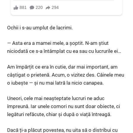
Ochii i s-au umplut de lacrimi.
— Asta era a mamei mele, a șoptit. N-am știut
niciodată ce s-a întâmplat cu ea sau cu lucrurile ei…
Am împărțit ce era în cutie, dar mai important, am
câștigat o prietenă. Acum, o vizitez des. Câinele meu
o iubește — și nu mai latră la nicio canapea.
Uneori, cele mai neașteptate lucruri ne aduc
împreună. Iar unele comori nu sunt doar obiecte, ci
legături refăcute, chiar și după o viață întreagă.
Dacă ți-a plăcut povestea, nu uita să o distribui cu