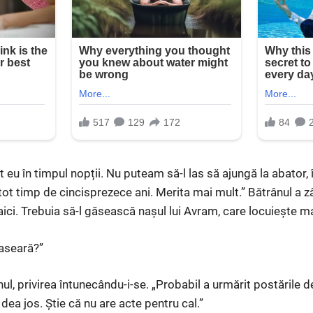
 eu în timpul nopții. Nu puteam să-l las să ajungă la abator, î
ot timp de cincisprezece ani. Merita mai mult.” Bătrânul a z
ici. Trebuia să-l găsească nașul lui Avram, care locuiește m
 aseară?”
ul, privirea întunecându-i-se. „Probabil a urmărit postările de
 dea jos. Știe că nu are acte pentru cal.”