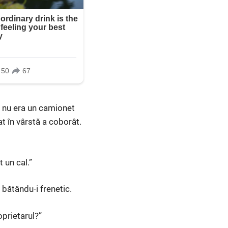
, nu era un camionet
at în vârstă a coborât.
 un cal.”
 bătându-i frenetic.
oprietarul?”