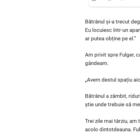
Bătrânul și-a trecut deg
Eu locuiesc într-un apa
ar putea obține pe el.”
Am privit spre Fulger, c
gândeam.
„Avem destul spațiu aici
Bătrânul a zâmbit, ridur
știe unde trebuie să me
Trei zile mai târziu, am
acolo dintotdeauna. Ful