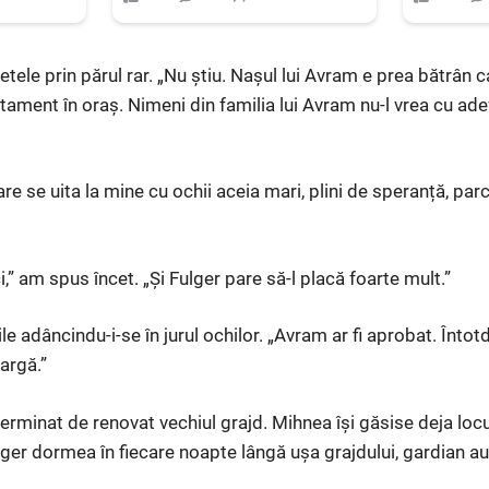
etele prin părul rar. „Nu știu. Nașul lui Avram e prea bătrân ca
rtament în oraș. Nimeni din familia lui Avram nu-l vrea cu a
are se uita la mine cu ochii aceia mari, plini de speranță, par
,” am spus încet. „Și Fulger pare să-l placă foarte mult.”
ile adâncindu-i-se în jurul ochilor. „Avram ar fi aprobat. Înt
argă.”
 terminat de renovat vechiul grajd. Mihnea își găsise deja locul
ger dormea în fiecare noapte lângă ușa grajdului, gardian a