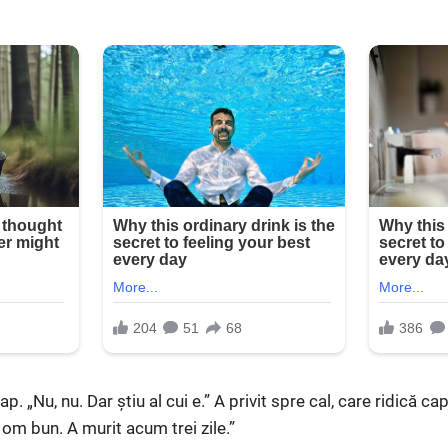
p. „Nu, nu. Dar știu al cui e.” A privit spre cal, care ridică cap
m bun. A murit acum trei zile.”