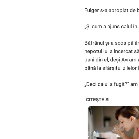
Fulger s-a apropiat de 
„Și cum a ajuns calul în
Bătrânul și-a scos pălă
nepotul lui a încercat 
bani din el, deși Avram
până la sfârșitul zilelor l
„Deci calul a fugit?” am 