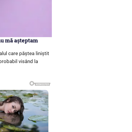
r nu mă așteptam
lul care păștea liniștit
probabil visând la