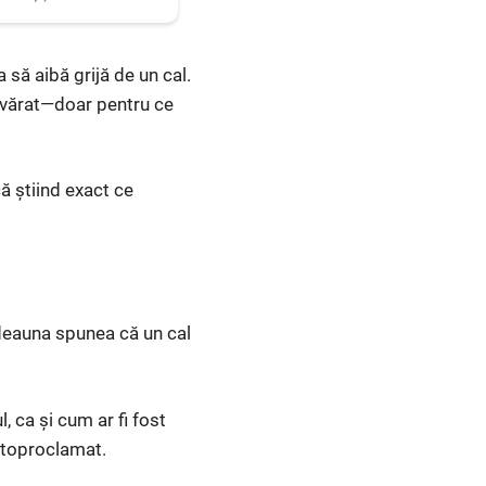
 să aibă grijă de un cal.
devărat—doar pentru ce
că știind exact ce
otdeauna spunea că un cal
, ca și cum ar fi fost
utoproclamat.