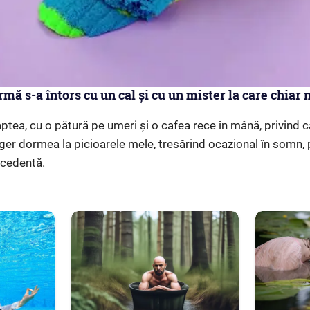
rmă s-a întors cu un cal și cu un mister la care chia
tea, cu o pătură pe umeri și o cafea rece în mână, privind ca
lger dormea la picioarele mele, tresărind ocazional în somn, 
ecedentă.