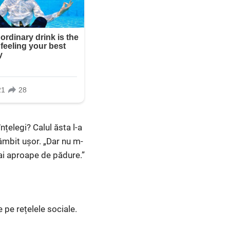
nțelegi? Calul ăsta l-a
âmbit ușor. „Dar nu m-
ai aproape de pădure.”
 pe rețelele sociale.