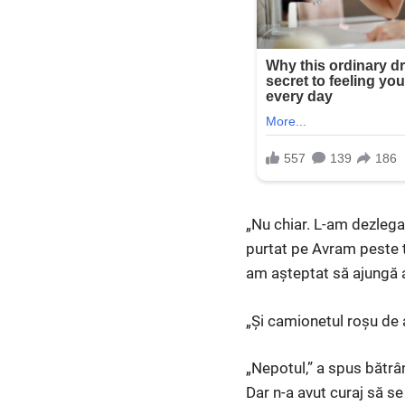
„Nu chiar. L-am dezlegat
purtat pe Avram peste t
am așteptat să ajungă a
„Și camionetul roșu de
„Nepotul,” a spus bătrân
Dar n-a avut curaj să se