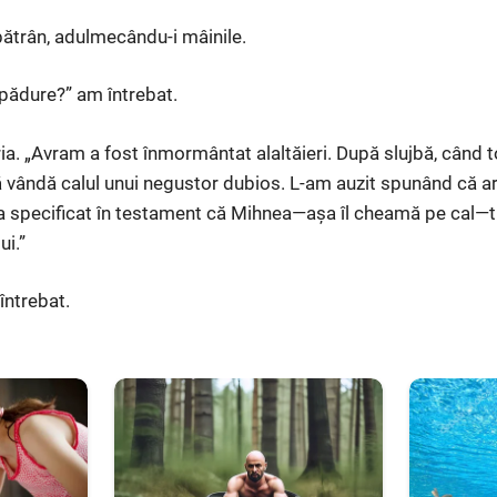
bătrân, adulmecându-i mâinile.
 pădure?” am întrebat.
ria. „Avram a fost înmormântat alaltăieri. După slujbă, când 
să vândă calul unui negustor dubios. L-am auzit spunând că 
 a specificat în testament că Mihnea—așa îl cheamă pe cal—tre
ui.”
întrebat.