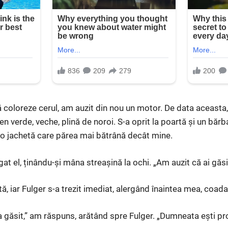
ă coloreze cerul, am auzit din nou un motor. De data aceasta
en verde, veche, plină de noroi. S-a oprit la poartă și un bărb
i o jachetă care părea mai bătrână decât mine.
gat el, ținându-și mâna streașină la ochi. „Am auzit că ai găsit
, iar Fulger s-a trezit imediat, alergând înaintea mea, coada
-a găsit,” am răspuns, arătând spre Fulger. „Dumneata ești pr