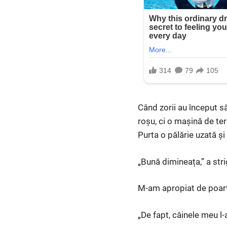
Când zorii au început s
roșu, ci o mașină de ter
Purta o pălărie uzată ș
„Bună dimineața,” a stri
M-am apropiat de poartă
„De fapt, câinele meu l