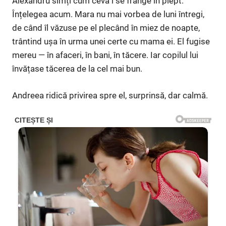
Alexandru simți cum ceva i se frânge în piept.
Înțelegea acum. Mara nu mai vorbea de luni întregi,
de când îl văzuse pe el plecând în miez de noapte,
trântind ușa în urma unei certe cu mama ei. El fugise
mereu — în afaceri, în bani, în tăcere. Iar copilul lui
învățase tăcerea de la cel mai bun.
Andreea ridică privirea spre el, surprinsă, dar calmă.