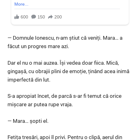
— Domnule Ionescu, n-am știut că veniți. Mara… a
făcut un progres mare azi.
Dar el nu o mai auzea. Își vedea doar fiica. Mică,
gingașă, cu obrajii plini de emoție, ținând acea inimă
imperfectă din lut.
S-a apropiat încet, de parcă s-ar fi temut că orice
mișcare ar putea rupe vraja.
— Mara… șopti el.
Fetița tresări, apoi îl privi. Pentru o clipă, aerul din