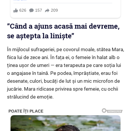
”Când a ajuns acasă mai devreme,
se aștepta la liniște”
În mijlocul sufrageriei, pe covorul moale, stătea Mara,
fiica lui de zece ani. În fața ei, o femeie în halat alb o
ținea ușor de umeri — era terapeuta pe care soția lui
o angajase în taină. Pe podea, împrăștiate, erau foi
desenate, culori, bucăți de lut și un mic microfon de
jucărie. Mara ridicase privirea spre femeie, cu ochii
strălucind de emoție.