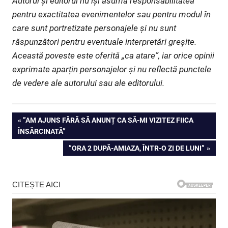
Autorul și editorul nu își asumă responsabilitatea
pentru exactitatea evenimentelor sau pentru modul în
care sunt portretizate personajele și nu sunt
răspunzători pentru eventuale interpretări greșite.
Această poveste este oferită „ca atare”, iar orice opinii
exprimate aparțin personajelor și nu reflectă punctele
de vedere ale autorului sau ale editorului.
Navigare
PREVIOUS
”AM AJUNS FĂRĂ SĂ ANUNȚ CA SĂ-MI VIZITEZ FIICA
POST:
ÎNSĂRCINATĂ”
în
NEXT
”ORA 2 DUPĂ-AMIAZA, ÎNTR-O ZI DE LUNI”
articole
POST: