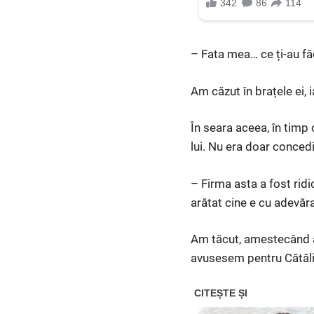
– Fata mea… ce ți-au fă
Am căzut în brațele ei, 
În seara aceea, în timp
lui. Nu era doar concedi
– Firma asta a fost ridi
arătat cine e cu adevăra
Am tăcut, amestecând ab
avusesem pentru Cătălin