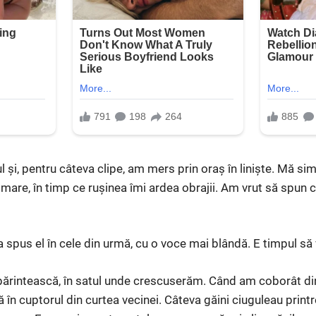
 și, pentru câteva clipe, am mers prin oraș în liniște. Mă si
mare, în timp ce rușinea îmi ardea obrajii. Am vrut să spun c
 a spus el în cele din urmă, cu o voce mai blândă. E timpul să
 părintească, în satul unde crescuserăm. Când am coborât di
în cuptorul din curtea vecinei. Câteva găini ciuguleau printre