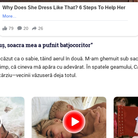
ș, soacra mea a pufnit batjocoritor”
 căzut ca o sabie, tăind aerul în două. M-am ghemuit sub saco
imp, că cineva mă apăra cu adevărat. În spatele geamului, C
ârziu—vecinii văzuseră deja totul.