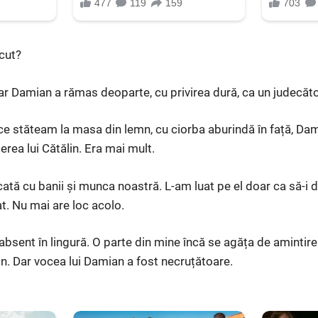
cut?
iar Damian a rămas deoparte, cu privirea dură, ca un judecăto
 ce stăteam la masa din lemn, cu ciorba aburindă în față, Da
erea lui Cătălin. Era mai mult.
cată cu banii și munca noastră. L-am luat pe el doar ca să-i 
t. Nu mai are loc acolo.
sent în lingură. O parte din mine încă se agăța de amintirea
. Dar vocea lui Damian a fost necruțătoare.