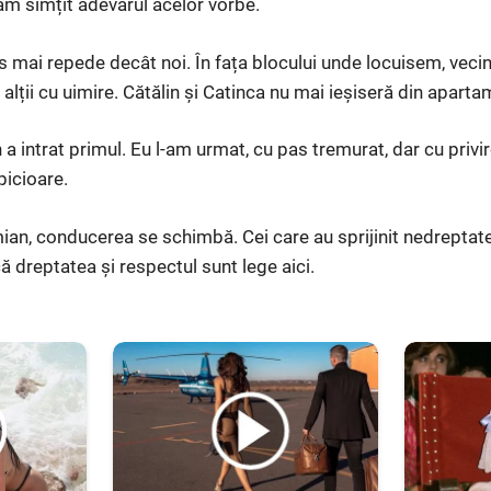
, am simțit adevărul acelor vorbe.
s mai repede decât noi. În fața blocului unde locuisem, vecin
alții cu uimire. Cătălin și Catinca nu mai ieșiseră din aparta
 a intrat primul. Eu l-am urmat, cu pas tremurat, dar cu privi
 picioare.
ian, conducerea se schimbă. Cei care au sprijinit nedreptate
ă dreptatea și respectul sunt lege aici.