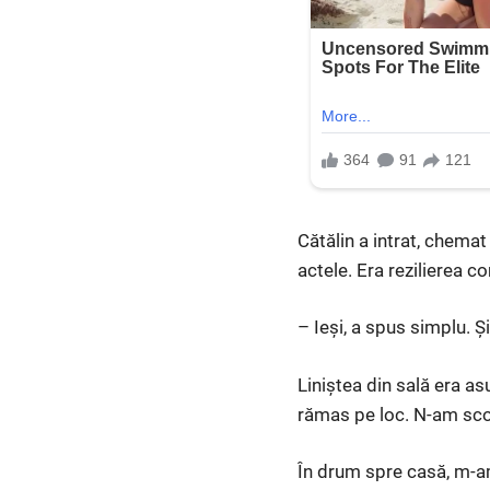
Cătălin a intrat, chemat
actele. Era rezilierea con
– Ieși, a spus simplu. Ș
Liniștea din sală era as
rămas pe loc. N-am scos
În drum spre casă, m-am