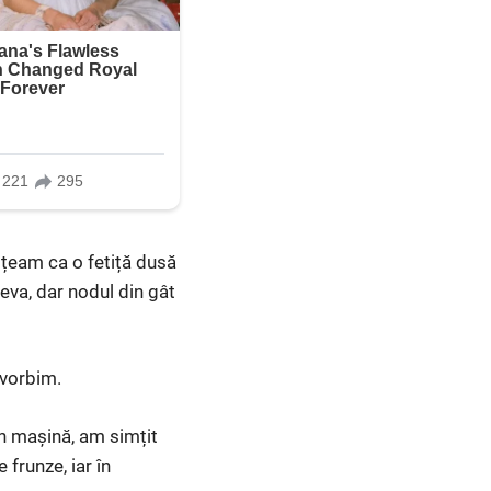
mțeam ca o fetiță dusă
eva, dar nodul din gât
 vorbim.
n mașină, am simțit
 frunze, iar în