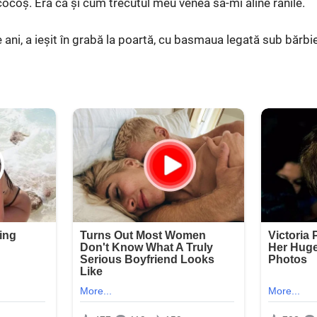
ocoș. Era ca și cum trecutul meu venea să-mi aline rănile.
ani, a ieșit în grabă la poartă, cu basmaua legată sub bărbie