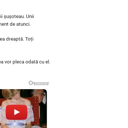
ii șușoteau. Unii
ment de atunci.
rea dreaptă. Toți
a vor pleca odată cu el.