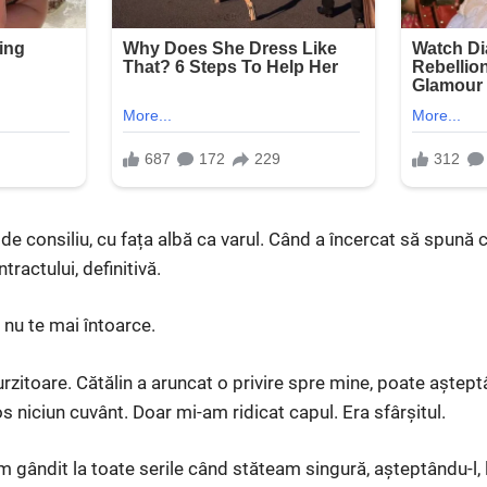
 de consiliu, cu fața albă ca varul. Când a încercat să spună 
tractului, definitivă.
i nu te mai întoarce.
urzitoare. Cătălin a aruncat o privire spre mine, poate aștep
 niciun cuvânt. Doar mi-am ridicat capul. Era sfârșitul.
 gândit la toate serile când stăteam singură, așteptându-l, l