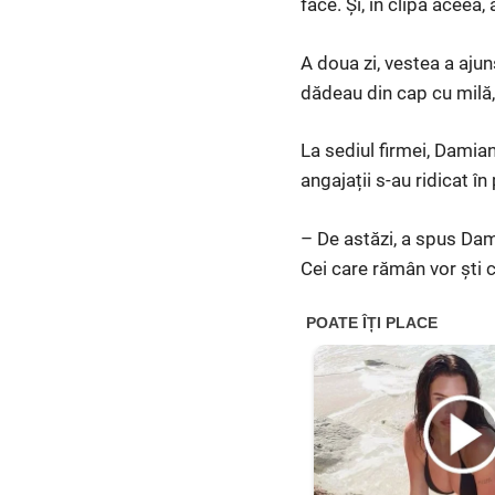
face. Și, în clipa aceea
A doua zi, vestea a ajun
dădeau din cap cu milă, 
La sediul firmei, Damian
angajații s-au ridicat în
– De astăzi, a spus Dam
Cei care rămân vor ști c