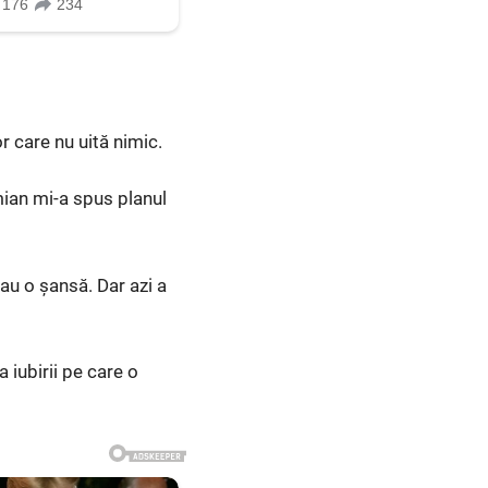
r care nu uită nimic.
mian mi-a spus planul
dau o șansă. Dar azi a
 iubirii pe care o