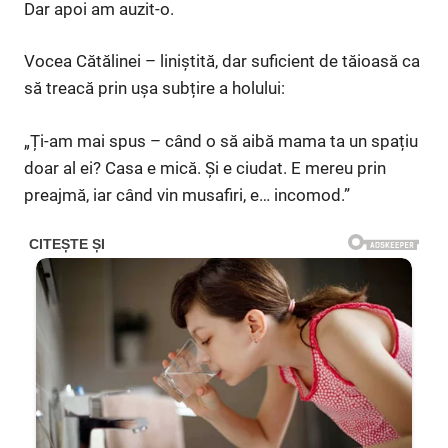
Dar apoi am auzit-o.
Vocea Cătălinei – liniștită, dar suficient de tăioasă ca
să treacă prin ușa subțire a holului:
„Ți-am mai spus – când o să aibă mama ta un spațiu
doar al ei? Casa e mică. Și e ciudat. E mereu prin
preajmă, iar când vin musafiri, e… incomod.”