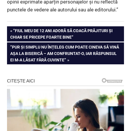
opinii exprimate aparțin personajelor și nu reflectă
punctele de vedere ale autorului sau ale editorului.”
Navigare
PREVIOUS
”FIUL MEU DE 12 ANI ADORĂ SĂ COACĂ PRĂJITURI ȘI
POST:
CHIAR SE PRICEPE FOARTE BINE”
în
NEXT
”PUR ȘI SIMPLU NU ÎNȚELEG CUM POATE CINEVA SĂ VINĂ
articole
POST:
AȘA LA BISERICĂ – AM CONFRUNTAT-O, IAR RĂSPUNSUL
EI M-A LĂSAT FĂRĂ CUVINTE”