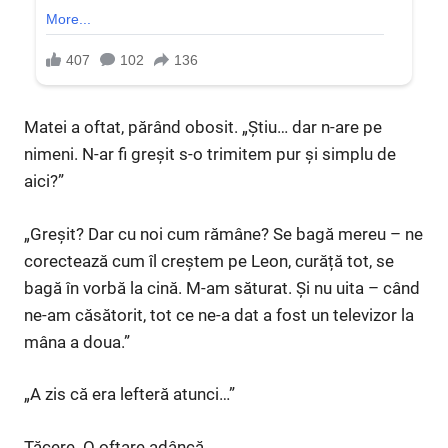
Matei a oftat, părând obosit. „Știu… dar n-are pe
nimeni. N-ar fi greșit s-o trimitem pur și simplu de
aici?”
„Greșit? Dar cu noi cum rămâne? Se bagă mereu – ne
corectează cum îl creștem pe Leon, curăță tot, se
bagă în vorbă la cină. M-am săturat. Și nu uita – când
ne-am căsătorit, tot ce ne-a dat a fost un televizor la
mâna a doua.”
„A zis că era lefteră atunci…”
Tăcere. O oftare adâncă.