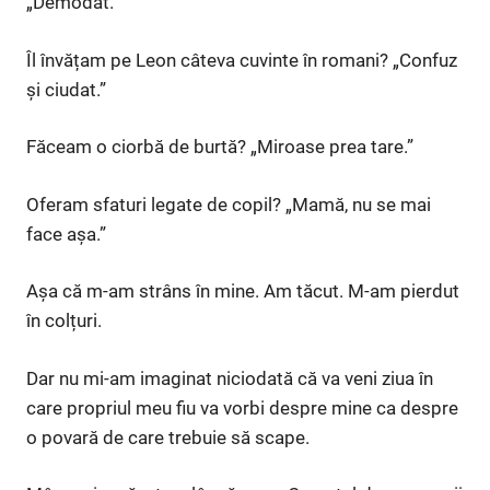
„Demodat.”
Îl învățam pe Leon câteva cuvinte în romani? „Confuz
și ciudat.”
Făceam o ciorbă de burtă? „Miroase prea tare.”
Oferam sfaturi legate de copil? „Mamă, nu se mai
face așa.”
Așa că m-am strâns în mine. Am tăcut. M-am pierdut
în colțuri.
Dar nu mi-am imaginat niciodată că va veni ziua în
care propriul meu fiu va vorbi despre mine ca despre
o povară de care trebuie să scape.