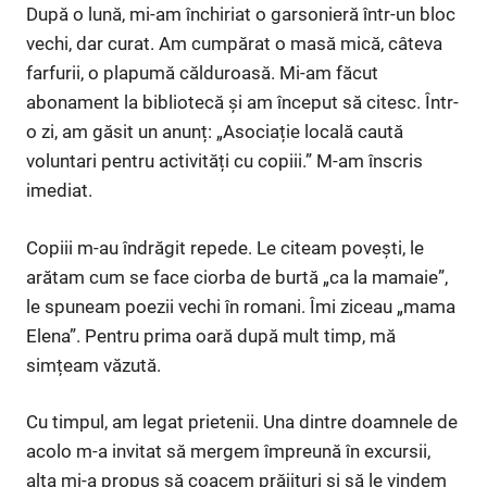
După o lună, mi-am închiriat o garsonieră într-un bloc
vechi, dar curat. Am cumpărat o masă mică, câteva
farfurii, o plapumă călduroasă. Mi-am făcut
abonament la bibliotecă și am început să citesc. Într-
o zi, am găsit un anunț: „Asociație locală caută
voluntari pentru activități cu copiii.” M-am înscris
imediat.
Copiii m-au îndrăgit repede. Le citeam povești, le
arătam cum se face ciorba de burtă „ca la mamaie”,
le spuneam poezii vechi în romani. Îmi ziceau „mama
Elena”. Pentru prima oară după mult timp, mă
simțeam văzută.
Cu timpul, am legat prietenii. Una dintre doamnele de
acolo m-a invitat să mergem împreună în excursii,
alta mi-a propus să coacem prăjituri și să le vindem