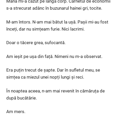
Mâna mi-a căzut pe lângă corp. Carnetul de economii
s-a strecurat adânc în buzunarul hainei gri, tocite.
M-am întors. N-am mai bătut la ușă. Pașii mi-au fost
înceți, dar nu simțeam furie. Nici lacrimi.
Doar o tăcere grea, sufocantă.
Am ieșit pe ușa din față. Nimeni nu m-a observat.
Era puțin trecut de șapte. Dar în sufletul meu, se
simțea ca miezul unei nopți lungi și reci.
În noaptea aceea, n-am mai revenit în cămăruța de
după bucătărie.
Am mers.