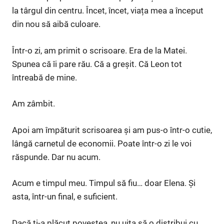
la târgul din centru. Încet, încet, viața mea a început
din nou să aibă culoare.
Într-o zi, am primit o scrisoare. Era de la Matei.
Spunea că îi pare rău. Că a greșit. Că Leon tot
întreabă de mine.
Am zâmbit.
Apoi am împăturit scrisoarea și am pus-o într-o cutie,
lângă carnetul de economii. Poate într-o zi le voi
răspunde. Dar nu acum.
Acum e timpul meu. Timpul să fiu… doar Elena. Și
asta, într-un final, e suficient.
Dacă ți-a plăcut povestea, nu uita să o distribui cu