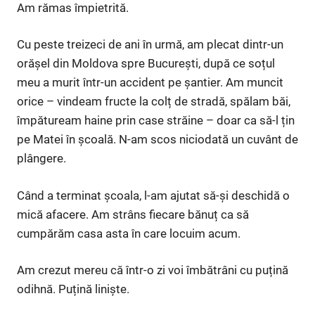
Am rămas împietrită.
Cu peste treizeci de ani în urmă, am plecat dintr-un
orășel din Moldova spre București, după ce soțul
meu a murit într-un accident pe șantier. Am muncit
orice – vindeam fructe la colț de stradă, spălam băi,
împătuream haine prin case străine – doar ca să-l țin
pe Matei în școală. N-am scos niciodată un cuvânt de
plângere.
Când a terminat școala, l-am ajutat să-și deschidă o
mică afacere. Am strâns fiecare bănuț ca să
cumpărăm casa asta în care locuim acum.
Am crezut mereu că într-o zi voi îmbătrâni cu puțină
odihnă. Puțină liniște.