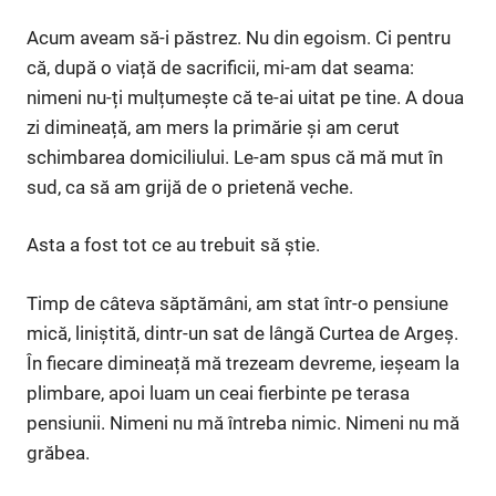
Acum aveam să-i păstrez. Nu din egoism. Ci pentru
că, după o viață de sacrificii, mi-am dat seama:
nimeni nu-ți mulțumește că te-ai uitat pe tine. A doua
zi dimineață, am mers la primărie și am cerut
schimbarea domiciliului. Le-am spus că mă mut în
sud, ca să am grijă de o prietenă veche.
Asta a fost tot ce au trebuit să știe.
Timp de câteva săptămâni, am stat într-o pensiune
mică, liniștită, dintr-un sat de lângă Curtea de Argeș.
În fiecare dimineață mă trezeam devreme, ieșeam la
plimbare, apoi luam un ceai fierbinte pe terasa
pensiunii. Nimeni nu mă întreba nimic. Nimeni nu mă
grăbea.