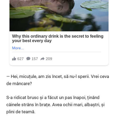
— Hei, micuțule, am zis încet, să nu-l sperii. Vrei ceva
de mâncare?
S-a ridicat brusc și a făcut un pas înapoi, ținând
câinele strâns în brațe. Avea ochii mari, albaștri, și
plini de teamă.