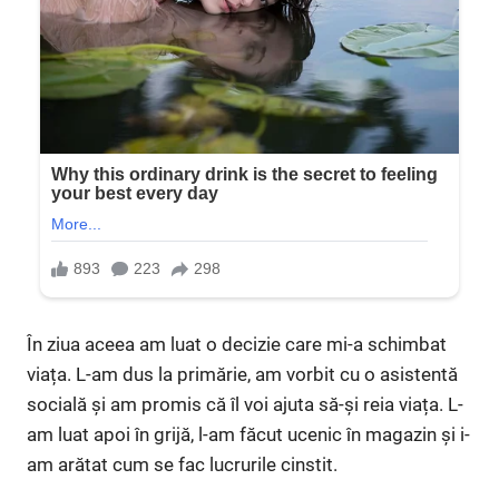
În ziua aceea am luat o decizie care mi-a schimbat
viața. L-am dus la primărie, am vorbit cu o asistentă
socială și am promis că îl voi ajuta să-și reia viața. L-
am luat apoi în grijă, l-am făcut ucenic în magazin și i-
am arătat cum se fac lucrurile cinstit.