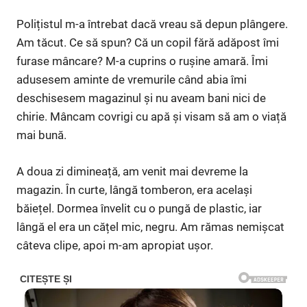
Polițistul m-a întrebat dacă vreau să depun plângere.
Am tăcut. Ce să spun? Că un copil fără adăpost îmi
furase mâncare? M-a cuprins o rușine amară. Îmi
adusesem aminte de vremurile când abia îmi
deschisesem magazinul și nu aveam bani nici de
chirie. Mâncam covrigi cu apă și visam să am o viață
mai bună.
A doua zi dimineață, am venit mai devreme la
magazin. În curte, lângă tomberon, era același
băiețel. Dormea învelit cu o pungă de plastic, iar
lângă el era un cățel mic, negru. Am rămas nemișcat
câteva clipe, apoi m-am apropiat ușor.