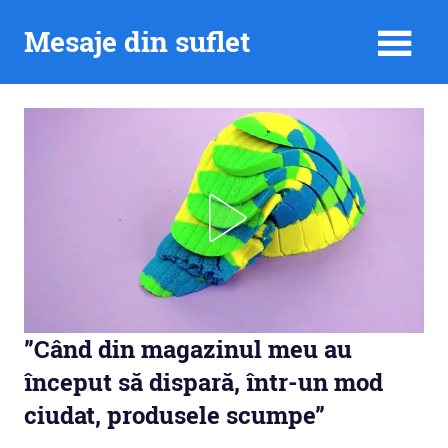
Skip
Mesaje din suflet
to
content
”Când din magazinul meu au
început să dispară, într-un mod
ciudat, produsele scumpe”