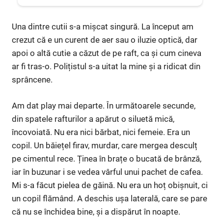
Una dintre cutii s-a mișcat singură. La început am
crezut că e un curent de aer sau o iluzie optică, dar
apoi o altă cutie a căzut de pe raft, ca și cum cineva
ar fi tras-o. Polițistul s-a uitat la mine și a ridicat din
sprâncene.
Am dat play mai departe. În următoarele secunde,
din spatele rafturilor a apărut o siluetă mică,
încovoiată. Nu era nici bărbat, nici femeie. Era un
copil. Un băiețel firav, murdar, care mergea desculț
pe cimentul rece. Ținea în brațe o bucată de brânză,
iar în buzunar i se vedea vârful unui pachet de cafea.
Mi s-a făcut pielea de găină. Nu era un hoț obișnuit, ci
un copil flămând. A deschis ușa laterală, care se pare
că nu se închidea bine, și a dispărut în noapte.