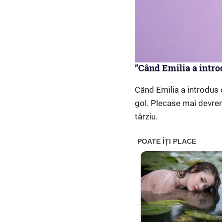
”Când Emilia a introd
Când Emilia a introdus c
gol. Plecase mai devreme
târziu.