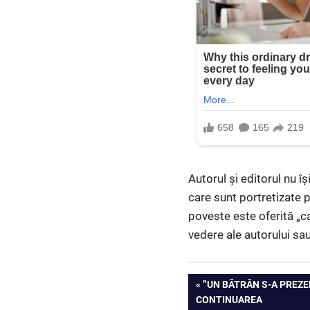
Autorul și editorul nu 
care sunt portretizate 
poveste este oferită „ca
vedere ale autorului sau 
Navigare
PREVIOUS
”UN BĂTRÂN S-A PREZEN
POST:
CONTINUAREA