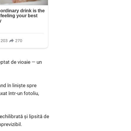
eptat de vioaie — un
nd în liniște spre
at într-un fotoliu,
hilibrată și lipsită de
previzibil.