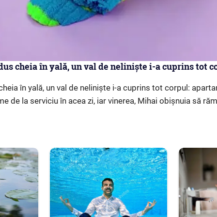
us cheia în yală, un val de neliniște i-a cuprins tot 
heia în yală, un val de neliniște i-a cuprins tot corpul: apart
 de la serviciu în acea zi, iar vinerea, Mihai obișnuia să ră