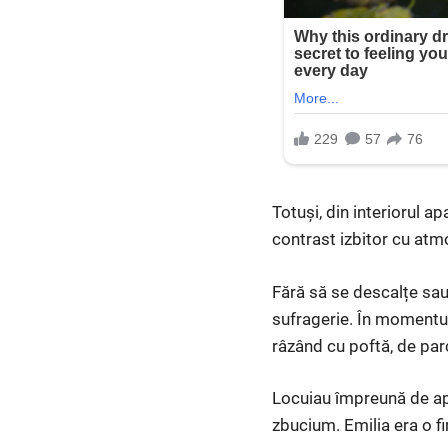
Totuși, din interiorul 
contrast izbitor cu atm
Fără să se descalțe sau 
sufragerie. În momentul 
râzând cu poftă, de parc
Locuiau împreună de apro
zbucium. Emilia era o fir