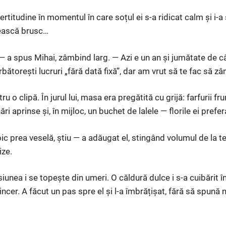
rtitudine în momentul în care soțul ei s-a ridicat calm și i-a
șească brusc…
 — a spus Mihai, zâmbind larg. — Azi e un an și jumătate de
bătorești lucruri „fără dată fixă”, dar am vrut să te fac să z
u o clipă. În jurul lui, masa era pregătită cu grijă: farfurii fr
i aprinse și, în mijloc, un buchet de lalele — florile ei prefer
c prea veselă, știu — a adăugat el, stingând volumul de la t
ize.
iunea i se topește din umeri. O căldură dulce i s-a cuibărit în 
ncer. A făcut un pas spre el și l-a îmbrățișat, fără să spună 