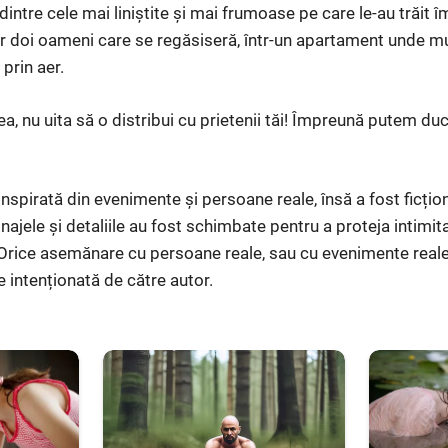
intre cele mai liniștite și mai frumoase pe care le-au trăit împ
r doi oameni care se regăsiseră, într-un apartament unde muz
prin aer.
ea, nu uita să o distribui cu prietenii tăi! Împreună putem d
spirată din evenimente și persoane reale, însă a fost ficțion
ajele și detaliile au fost schimbate pentru a proteja intimit
 Orice asemănare cu persoane reale, sau cu evenimente reale
e intenționată de către autor.