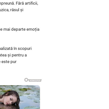
reună. Fără artificii,
ica, râsul și
uce mai departe emoția
alizată în scopuri
atea și pentru a
 este pur