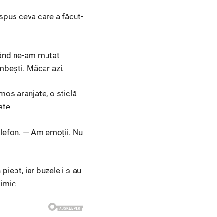
 spus ceva care a făcut-
 când ne-am mutat
âmbești. Măcar azi.
umos aranjate, o sticlă
ate.
elefon. — Am emoții. Nu
piept, iar buzele i s-au
nimic.