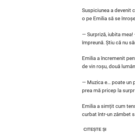
Suspiciunea a devenit ce
o pe Emilia să se înro
— Surpriză, iubita mea!
împreună. Știu că nu săr
Emilia a încremenit pentr
de vin roșu, două lumânăr
— Muzica e… poate un pi
prea mă pricep la surpr
Emilia a simțit cum tens
curbat într-un zâmbet si