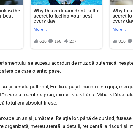
apartamentului se auzeau acorduri de muzică puternică, neașt
osfera pe care o anticipase.
să-și scoată paltonul, Emilia a pășit înăuntru cu grijă, mergâ
în care a trecut de prag, inima i s-a strâns: Mihai stătea relax
ă totul era absolut firesc.
ape un an și jumătate. Relația lor, până de curând, fusese ec
e organizată, mereu atentă la detalii, reticentă la riscuri și im