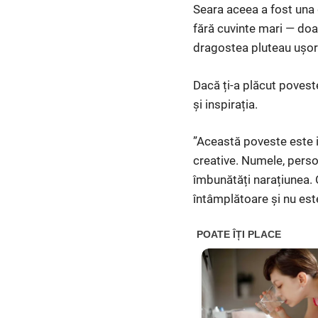
Seara aceea a fost una d
fără cuvinte mari — doa
dragostea pluteau ușor 
Dacă ți-a plăcut povest
și inspirația.
”Această poveste este in
creative. Numele, person
îmbunătăți narațiunea.
întâmplătoare și nu est