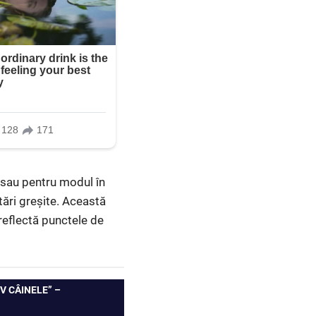
 sau pentru modul în
tări greșite. Această
 reflectă punctele de
V CÂINELE” –