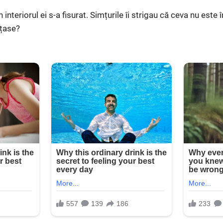
n interiorul ei s-a fisurat. Simțurile îi strigau că ceva nu este
țase?