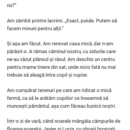
nu?”
Am zâmbit printre lacrimi. „Exact, puiule. Putem să
facem minuni pentru alții.”
Și așa am făcut. Am renovat casa mică, dar n-am
părăsit-o. A rămas căminul nostru, cu zidurile care
ne-au văzut plânsul și râsul. Am deschis un centru
pentru mame tinere din sat, unde nicio fată nu mai
trebuie să aleagă între copil și rușine.
Am cumpărat terenuri pe care am ridicat o mică
fermă, ca să le arătăm copiilor ce înseamnă să
muncești pământul, așa cum făceau bunicii noștri.
Într-o zi de vară, când soarele mângâia câmpurile de
floarea-soarelui, Javier și Lucia, cu obrajii bronzați,