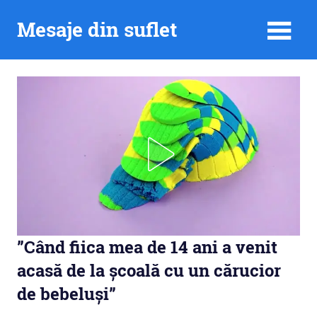
Skip
Mesaje din suflet
to
content
”Când fiica mea de 14 ani a venit
acasă de la școală cu un cărucior
de bebeluși”