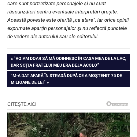
care sunt portretizate personajele și nu sunt
răspunzători pentru eventuale interpretări greșite.
Această poveste este oferită „ca atare”, iar orice opinii
exprimate aparțin personajelor și nu reflectă punctele
de vedere ale autorului sau ale editorului.
Navigare
PREVIOUS
”VOIAM DOAR SĂ MĂ ODIHNESC ÎN CASA MEA DE LA LAC,
POST:
DAR SOȚIA FRATELUI MEU ERA DEJA ACOLO”
în
NEXT
”M-A DAT AFARĂ ÎN STRADĂ DUPĂ CE A MOȘTENIT 75 DE
articole
POST:
MILIOANE DE LEI”