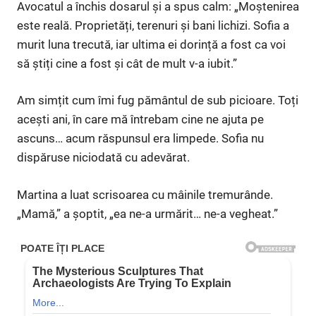
Avocatul a închis dosarul și a spus calm: „Moștenirea
este reală. Proprietăți, terenuri și bani lichizi. Sofia a
murit luna trecută, iar ultima ei dorință a fost ca voi
să știți cine a fost și cât de mult v-a iubit.”
Am simțit cum îmi fug pământul de sub picioare. Toți
acești ani, în care mă întrebam cine ne ajuta pe
ascuns… acum răspunsul era limpede. Sofia nu
dispăruse niciodată cu adevărat.
Martina a luat scrisoarea cu mâinile tremurânde.
„Mamă,” a șoptit, „ea ne-a urmărit… ne-a vegheat.”