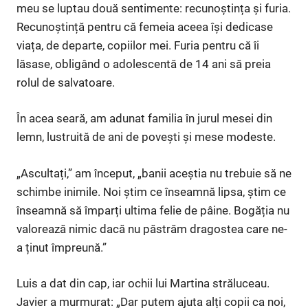
meu se luptau două sentimente: recunoștința și furia.
Recunoștință pentru că femeia aceea își dedicase
viața, de departe, copiilor mei. Furia pentru că îi
lăsase, obligând o adolescentă de 14 ani să preia
rolul de salvatoare.
În acea seară, am adunat familia în jurul mesei din
lemn, lustruită de ani de povești și mese modeste.
„Ascultați,” am început, „banii aceștia nu trebuie să ne
schimbe inimile. Noi știm ce înseamnă lipsa, știm ce
înseamnă să împarți ultima felie de pâine. Bogăția nu
valorează nimic dacă nu păstrăm dragostea care ne-
a ținut împreună.”
Luis a dat din cap, iar ochii lui Martina străluceau.
Javier a murmurat: „Dar putem ajuta alți copii ca noi,