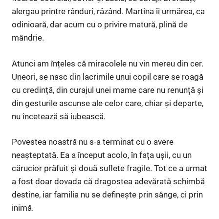
alergau printre rânduri, râzând. Martina îi urmărea, ca
odinioară, dar acum cu o privire matură, plină de
mândrie.
Atunci am înțeles că miracolele nu vin mereu din cer.
Uneori, se nasc din lacrimile unui copil care se roagă
cu credință, din curajul unei mame care nu renunță și
din gesturile ascunse ale celor care, chiar și departe,
nu încetează să iubească.
Povestea noastră nu s-a terminat cu o avere
neașteptată. Ea a început acolo, în fața ușii, cu un
cărucior prăfuit și două suflete fragile. Tot ce a urmat
a fost doar dovada că dragostea adevărată schimbă
destine, iar familia nu se definește prin sânge, ci prin
inimă.