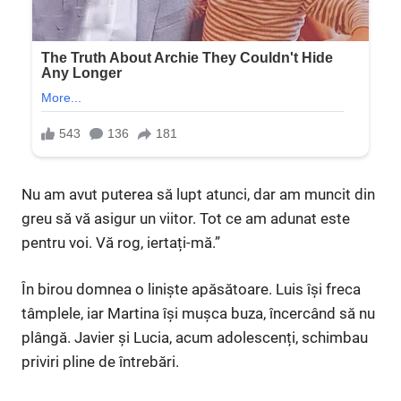
Nu am avut puterea să lupt atunci, dar am muncit din
greu să vă asigur un viitor. Tot ce am adunat este
pentru voi. Vă rog, iertați-mă.”
În birou domnea o liniște apăsătoare. Luis își freca
tâmplele, iar Martina își mușca buza, încercând să nu
plângă. Javier și Lucia, acum adolescenți, schimbau
priviri pline de întrebări.