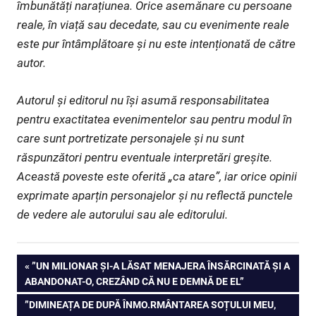
îmbunătăți narațiunea. Orice asemănare cu persoane
reale, în viață sau decedate, sau cu evenimente reale
este pur întâmplătoare și nu este intenționată de către
autor.
Autorul și editorul nu își asumă responsabilitatea
pentru exactitatea evenimentelor sau pentru modul în
care sunt portretizate personajele și nu sunt
răspunzători pentru eventuale interpretări greșite.
Această poveste este oferită „ca atare”, iar orice opinii
exprimate aparțin personajelor și nu reflectă punctele
de vedere ale autorului sau ale editorului.
Navigare
PREVIOUS
”UN MILIONAR ȘI-A LĂSAT MENAJERA ÎNSĂRCINATĂ ȘI A
POST:
ABANDONAT-O, CREZÂND CĂ NU E DEMNĂ DE EL”
în
NEXT
”DIMINEAȚA DE DUPĂ ÎNMO.RMÂNTAREA SOȚULUI MEU,