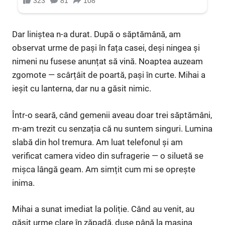
Dar liniștea n-a durat. După o săptămână, am
observat urme de pași în fața casei, deși ningea și
nimeni nu fusese anunțat să vină. Noaptea auzeam
zgomote — scârțâit de poartă, pași în curte. Mihai a
ieșit cu lanterna, dar nu a găsit nimic.
Într-o seară, când gemenii aveau doar trei săptămâni,
m-am trezit cu senzația că nu suntem singuri. Lumina
slabă din hol tremura. Am luat telefonul și am
verificat camera video din sufragerie — o siluetă se
mișca lângă geam. Am simțit cum mi se oprește
inima.
Mihai a sunat imediat la poliție. Când au venit, au
găsit urme clare în zăpadă, duse până la mașina