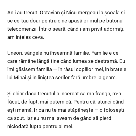
Anii au trecut. Octavian și Nicu mergeau la școală și
se certau doar pentru cine apasă primul pe butonul
telecomenzii. Într-o seară, când i-am privit adormiți,
am înțeles ceva.
Uneori, sângele nu înseamnă familie. Familie e cel
care rămâne lângă tine când lumea se destramă. Eu
îmi găsisem familia — în râsul copiilor mei, în brațele
lui Mihai și în liniștea serilor fără umbre la geam.
Și chiar dacă trecutul a încercat să mă frângă, m-a
făcut, de fapt, mai puternică. Pentru că, atunci când
ești mamă, frica nu te mai stăpânește — o folosești
ca scut. Iar eu nu mai aveam de gând să pierd
niciodată lupta pentru ai mei.