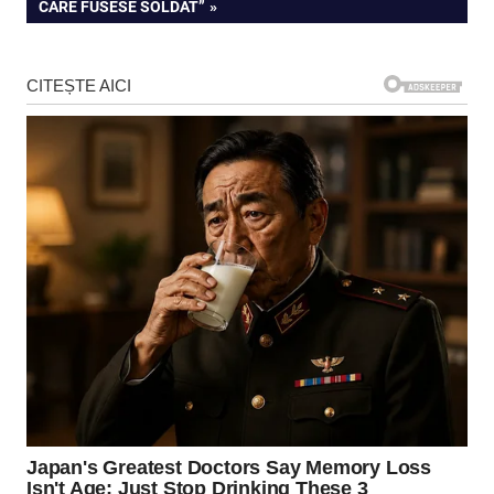
articole
POST:
CARE FUSESE SOLDAT”