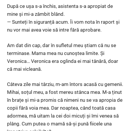
După ce ușa s-a închis, asistenta s-a apropiat de
mine și mi-a zâmbit blând.
— Sunteți în siguranță acum. Îi vom nota în raport și
nu vor mai avea voie să intre fără aprobare.
Am dat din cap, dar în sufletul meu știam că nu se
terminase. Mama mea nu cunoștea limite. Și
Veronica… Veronica era oglinda ei mai tânără, doar
că mai vicleană.
Câteva zile mai târziu, m-am întors acasă cu gemenii.
Mihai, soțul meu, a fost mereu stânca mea. M-a ținut
în brațe și mi-a promis că nimeni nu se va apropia de
copii fără voia mea. Dar noaptea, când toată casa
adormea, mă uitam la cei doi micuți și îmi venea să
plâng. Cum putea o mamă să-și pună fiicele una