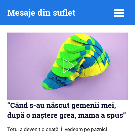
Skip
Mesaje din suflet
to
content
”Când s-au născut gemenii mei,
după o naștere grea, mama a spus”
Totul a devenit o ceață. Îi vedeam pe paznici