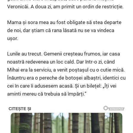
Veronicăi. A doua zi, am primit un ordin de restricție.
Mama și sora mea au fost obligate să stea departe
de noi, dar știam că rana lăsată nu se va vindeca
ușor.
Lunile au trecut. Gemenii creșteau frumos, iar casa
noastră redevenea un loc cald. Dar într-o zi, când
Mihai era la serviciu, a venit poștașul cu o cutie mică.
Înăuntru era o pereche de botoșei albaștri, identici cu
cei în care îi adusesem acasă. Și un bilețel: „Îți vei
aminti mereu că trebuia să împărți.”