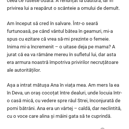
ceea ce fusese odată. A renunțat la băutură, iar în
privirea lui a reapărut o scânteie a omului de demult.
Am început să cred în salvare. Într-o seară
furtunoasă, pe când vântul bătea în geamuri, mi-a
spus cu ezitare că vrea să-mi prezinte o femeie.
Inima mi-a încremenit – o uitase deja pe mama? A
jurat că ea va rămâne mereu în sufletul lui, dar asta
era armura noastră împotriva privirilor necruțătoare
ale autorităților.
Așa a intrat mătușa Ana în viața mea. Am mers la ea
în Deva, un oraș cocoțat între dealuri, unde locuia într-
o casă mică, cu vedere spre râul Strei, înconjurată de
pomi bătrâni. Ana era un vârtej – caldă, dar neclintită,
cu o voce care alina și mâini gata să te cuprindă.