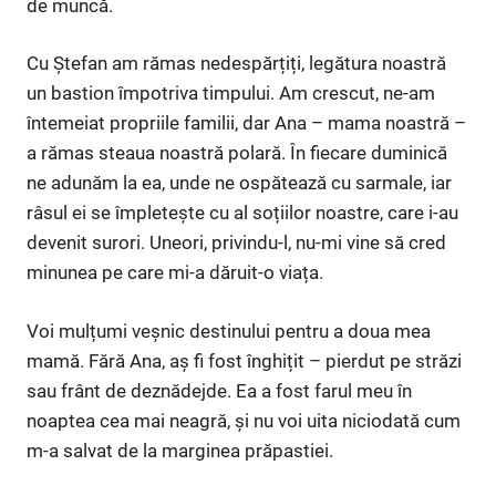
de muncă.
Cu Ștefan am rămas nedespărțiți, legătura noastră
un bastion împotriva timpului. Am crescut, ne-am
întemeiat propriile familii, dar Ana – mama noastră –
a rămas steaua noastră polară. În fiecare duminică
ne adunăm la ea, unde ne ospătează cu sarmale, iar
râsul ei se împletește cu al soțiilor noastre, care i-au
devenit surori. Uneori, privindu-l, nu-mi vine să cred
minunea pe care mi-a dăruit-o viața.
Voi mulțumi veșnic destinului pentru a doua mea
mamă. Fără Ana, aș fi fost înghițit – pierdut pe străzi
sau frânt de deznădejde. Ea a fost farul meu în
noaptea cea mai neagră, și nu voi uita niciodată cum
m-a salvat de la marginea prăpastiei.