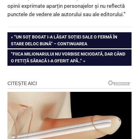
opinii exprimate aparțin personajelor și nu reflectă
punctele de vedere ale autorului sau ale editorului.”
Navigare
PREVIOUS
”UN SOȚ BOGAT I-A LĂSAT SOȚIEI SALE O FERMĂ ÎN
POST:
STARE DELOC BUNĂ” – CONTINUAREA
în
NEXT
”FIICA MILIONARULUI NU VORBISE NICIODATĂ, DAR CÂND
articole
POST:
O FETIȚĂ SĂRACĂ I-A OFERIT APĂ..”