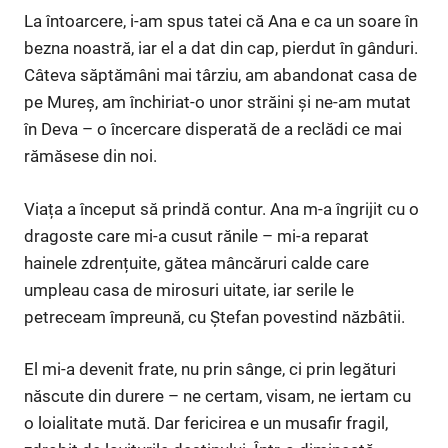
La întoarcere, i-am spus tatei că Ana e ca un soare în
bezna noastră, iar el a dat din cap, pierdut în gânduri.
Câteva săptămâni mai târziu, am abandonat casa de
pe Mureș, am închiriat-o unor străini și ne-am mutat
în Deva – o încercare disperată de a reclădi ce mai
rămăsese din noi.
Viața a început să prindă contur. Ana m-a îngrijit cu o
dragoste care mi-a cusut rănile – mi-a reparat
hainele zdrențuite, gătea mâncăruri calde care
umpleau casa de mirosuri uitate, iar serile le
petreceam împreună, cu Ștefan povestind năzbâtii.
El mi-a devenit frate, nu prin sânge, ci prin legături
născute din durere – ne certam, visam, ne iertam cu
o loialitate mută. Dar fericirea e un musafir fragil,