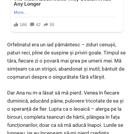
Orfelinatul era un iad pământesc – ziduri cenușii,
paturi reci, pline de suspine și priviri goale. Timpul se
târa, fiecare zi o povară mai grea pe umerii mei. Mă
simțeam ca un strigoi, abandonat și inutil, bântuit de
coșmaruri despre o singurătate fără sfârșit.
Dar Ana nu m-a lăsat să mă pierd. Venea în fiecare
duminică, aducând pâine, pulovere tricotate de ea și
o speranță de fier. Lupta ca o leoaică – alerga pe la
birouri, completa teancuri de hârtii, plângea în fața
funcționarilor, doar ca să mă aducă înapoi. Lunile se
lungeau, iar eu începeam să-mi pierd credința,