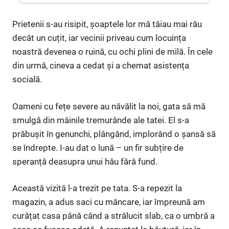
Prietenii s-au risipit, șoaptele lor mă tăiau mai rău
decât un cuțit, iar vecinii priveau cum locuința
noastră devenea o ruină, cu ochi plini de milă. În cele
din urmă, cineva a cedat și a chemat asistența
socială.
Oameni cu fețe severe au năvălit la noi, gata să mă
smulgă din mâinile tremurânde ale tatei. El s-a
prăbușit în genunchi, plângând, implorând o șansă să
se îndrepte. I-au dat o lună – un fir subțire de
speranță deasupra unui hău fără fund.
Această vizită l-a trezit pe tata. S-a repezit la
magazin, a adus saci cu mâncare, iar împreună am
curățat casa până când a strălucit slab, ca o umbră a