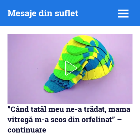
Skip
Mesaje din suflet
to
content
”Când tatăl meu ne-a trădat, mama
vitregă m-a scos din orfelinat” –
continuare