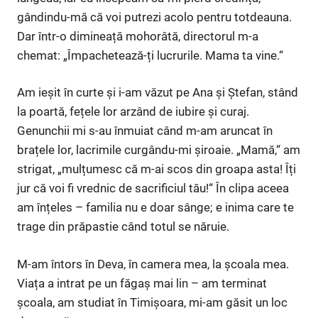
gândindu-mă că voi putrezi acolo pentru totdeauna.
Dar într-o dimineață mohorâtă, directorul m-a
chemat: „Împachetează-ți lucrurile. Mama ta vine.“
Am ieșit în curte și i-am văzut pe Ana și Ștefan, stând
la poartă, fețele lor arzând de iubire și curaj.
Genunchii mi s-au înmuiat când m-am aruncat în
brațele lor, lacrimile curgându-mi șiroaie. „Mamă,“ am
strigat, „mulțumesc că m-ai scos din groapa asta! Îți
jur că voi fi vrednic de sacrificiul tău!“ În clipa aceea
am înțeles – familia nu e doar sânge; e inima care te
trage din prăpastie când totul se năruie.
M-am întors în Deva, în camera mea, la școala mea.
Viața a intrat pe un făgaș mai lin – am terminat
școala, am studiat în Timișoara, mi-am găsit un loc