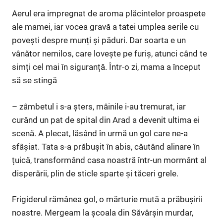
Aerul era impregnat de aroma plăcintelor proaspete
ale mamei, iar vocea gravă a tatei umplea serile cu
povești despre munți și păduri. Dar soarta e un
vânător nemilos, care lovește pe furiș, atunci când te
simți cel mai în siguranță. Într-o zi, mama a început
să se stingă
– zâmbetul i s-a șters, mâinile i-au tremurat, iar
curând un pat de spital din Arad a devenit ultima ei
scenă. A plecat, lăsând în urmă un gol care ne-a
sfâșiat. Tata s-a prăbușit în abis, căutând alinare în
țuică, transformând casa noastră într-un mormânt al
disperării, plin de sticle sparte și tăceri grele.
Frigiderul rămânea gol, o mărturie mută a prăbușirii
noastre. Mergeam la școala din Săvârșin murdar,