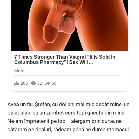
Avea un fiu, Ștefan, cu doi ani mai mic decât mine, un
băiat slab, cu un zâmbet care topi gheața din mine.
Ne-am împrietenit pe loc – alergam prin curte, ne
cățăram pe dealuri, râdeam până ne durea stomacul.