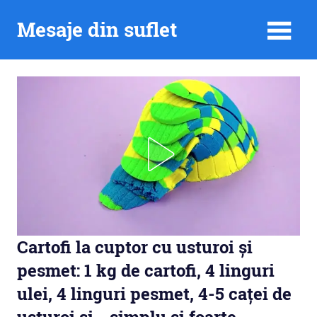
Skip
Mesaje din suflet
to
content
Cartofi la cuptor cu usturoi și
pesmet: 1 kg de cartofi, 4 linguri
ulei, 4 linguri pesmet, 4-5 caței de