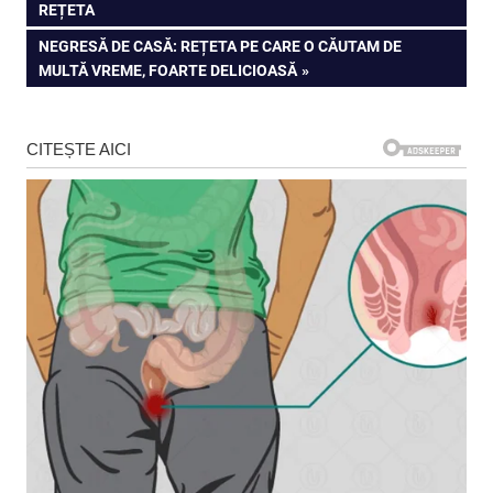
în
REȚETA
articole
NEXT
NEGRESĂ DE CASĂ: REȚETA PE CARE O CĂUTAM DE
POST:
MULTĂ VREME, FOARTE DELICIOASĂ