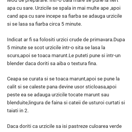
Mod de preparare: Intr-o oala mare se pune la fiert
apa cu sare. Urzicile se spala in mai multe ape ,apoi
cand apa cu sare incepe sa fiarba se adauga urzicile
si se lasa sa fiarba circa 5 minute.
Indicat ar fi sa folositi urzici crude de primavara.Dupa
5 minute se scot urzicile intr-o sita se lasa la
scurs,apoi se toaca marunt.Le puteti pune si intr-un
blender daca doriti sa aiba o textura fina.
Ceapa se curata si se toaca marunt,apoi se pune la
calit si se caleste pana devine usor sticloasa,apoi
peste ea se adauga urzicile tocate marunt sau
blenduite,lingura de faina si cateii de usturoi curtati si
taiati in 2.
Daca doriti ca urzicile sa isi pastreze culoarea verde