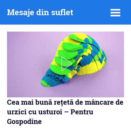
Skip
Mesaje din suflet
to
content
Cea mai bună rețetă de mâncare de
urzici cu usturoi – Pentru
Gospodine