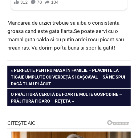
Mancarea de urzici trebuie sa aiba o consistenta
groasa cand este gata fiarta.Se poate servi cu o
mamaliguta calda si cu putin ardei rosu picant sau
hrean ras. Va dorim pofta buna si spor la gatit!
Navigare
PREVIOUS
PERFECTE PENTRU MASA ÎN FAMILIE – PLĂCINTE LA
POST:
TIGAIE UMPLUTE CU VERDEȚĂ ȘI CAȘCAVAL – SĂ NE SPUI
în
DACĂ ȚI-AU PLĂCUT
articole
NEXT
O PRĂJITURĂ CERUTĂ DE FOARTE MULTE GOSPODINE –
POST:
PRĂJITURA FIGARO – REȚETA