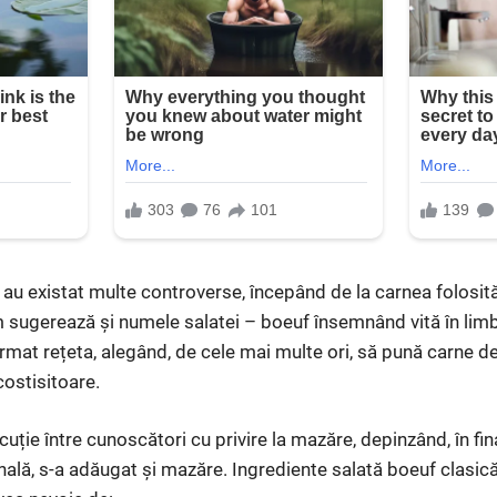
f au existat multe controverse, începând de la carnea folosită.
m sugerează și numele salatei – boeuf însemnând vită în limb
mat rețeta, alegând, de cele mai multe ori, să pună carne de 
costisitoare.
scuție între cunoscători cu privire la mazăre, depinzând, în fin
ginală, s-a adăugat și mazăre. Ingrediente salată boeuf clasic