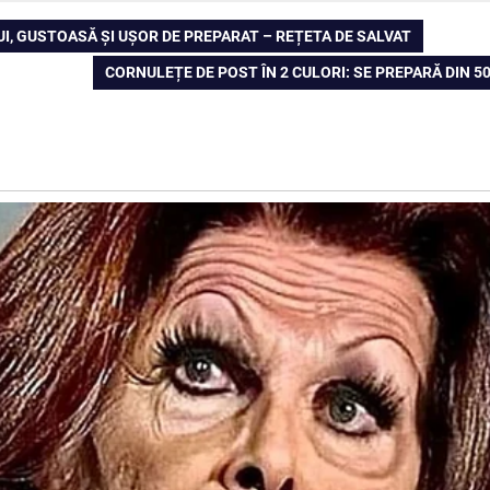
PUI, GUSTOASĂ ȘI UȘOR DE PREPARAT – REȚETA DE SALVAT
NEXT
CORNULEȚE DE POST ÎN 2 CULORI: SE PREPARĂ DIN 500
POST: