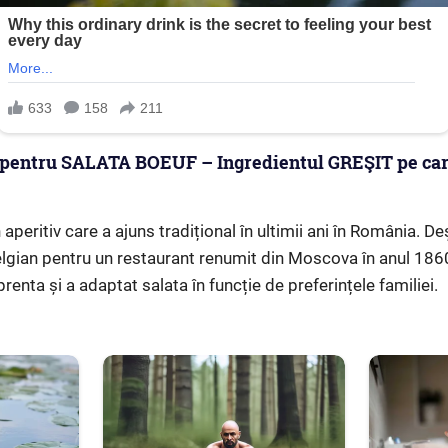
 pentru SALATA BOEUF – Ingredientul GREŞIT pe car
aperitiv care a ajuns tradițional în ultimii ani în România. Deș
lgian pentru un restaurant renumit din Moscova în anul 1860,
nta și a adaptat salata în funcție de preferințele familiei.