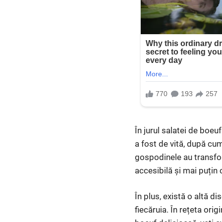
În jurul salatei de boeu
a fost de vită, după cu
gospodinele au transfor
accesibilă și mai puțin 
În plus, există o altă di
fiecăruia. În rețeta ori