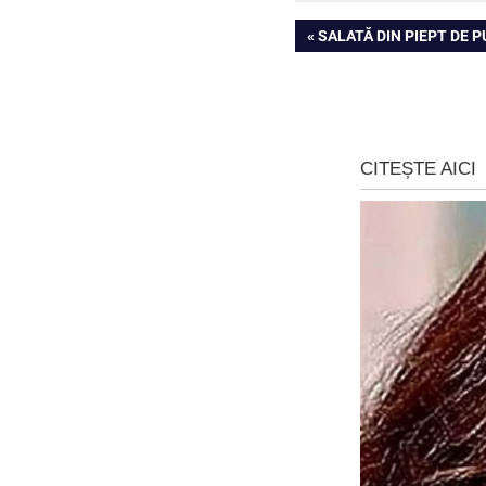
Navigare
PREVIOUS
SALATĂ DIN PIEPT DE 
POST:
în
articole