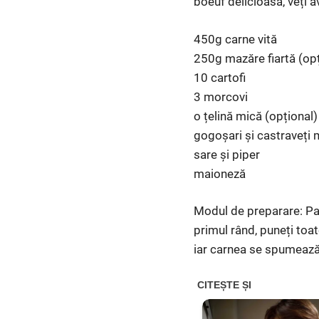
boeuf delicioasă, veți a
450g carne vită
250g mazăre fiartă (opț
10 cartofi
3 morcovi
o țelină mică (opțional)
gogoșari și castraveți 
sare și piper
maioneză
Modul de preparare: Paș
primul rând, puneți toate
iar carnea se spumează