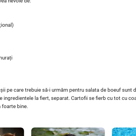
vea nevoie de:
ional)
murați
ii pe care trebuie să-i urmăm pentru salata de boeuf sunt de
 ingredientele la fiert, separat. Cartofii se fierb cu tot cu co
 foarte bine.