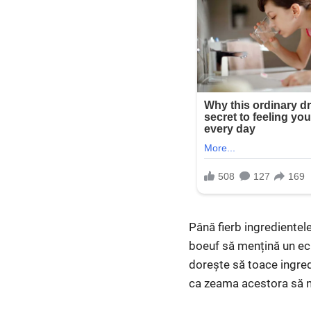
Până fierb ingredientel
boeuf să mențină un ech
dorește să toace ingredi
ca zeama acestora să nu 