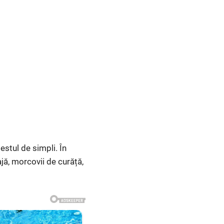
stul de simpli. În
ajă, morcovii de curăță,