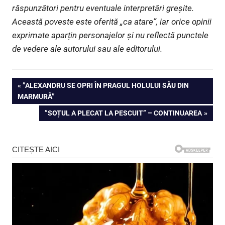
răspunzători pentru eventuale interpretări greșite.
Această poveste este oferită „ca atare”, iar orice opinii
exprimate aparțin personajelor și nu reflectă punctele
de vedere ale autorului sau ale editorului.
Navigare
PREVIOUS
”ALEXANDRU SE OPRI ÎN PRAGUL HOLULUI SĂU DIN
POST:
MARMURĂ”
în
NEXT
”SOȚUL A PLECAT LA PESCUIT” – CONTINUAREA
articole
POST: