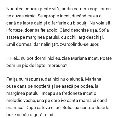
Noaptea cobora peste vilă, iar din camera copiilor nu
se auzea nimic. Se apropie încet, ducând cu ea o
cană de lapte cald și o farfurie cu biscuiți. Nu voia să-
i forțeze, doar să fie acolo. Când deschise ușa, Sofia
stătea pe marginea patului, cu ochii larg deschiși.
Emil dormea, dar neliniștit, zvârcolindu-se ușor.
– Hei… nu pot dormi nici eu, zise Mariana încet. Poate
bem un pic de lapte împreună?
Fetița nu răspunse, dar nici nu o alungă. Mariana
puse cana pe noptieră și se așeză pe podea, la
marginea patului. Începu să fredoneze încet o
melodie veche, una pe care i-o cânta mama ei când
era mică. După câteva clipe, Sofia luă cana, o duse la
buze și bău o gură mică.