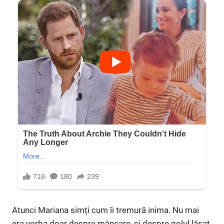
Atunci Mariana simți cum îi tremură inima. Nu mai
era vorba doar despre mâncare, ci despre golul lăsat