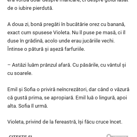
de o iubire pierdută.
A doua zi, bonă pregăti în bucătărie orez cu banană,
exact cum spusese Violeta. Nu îl puse pe masă, ci îl
duse în grădină, acolo unde erau jucăriile vechi.
Întinse o pătură și așeză farfuriile.
– Astăzi luăm prânzul afară. Cu păsările, cu vântul și
cu soarele.
Emil și Sofia o priviră neîncrezători, dar când o văzură
că gustă prima, se apropiară. Emil luă o lingură, apoi
alta. Sofia îl urmă.
Violeta, privind de la fereastră, își făcu cruce încet.