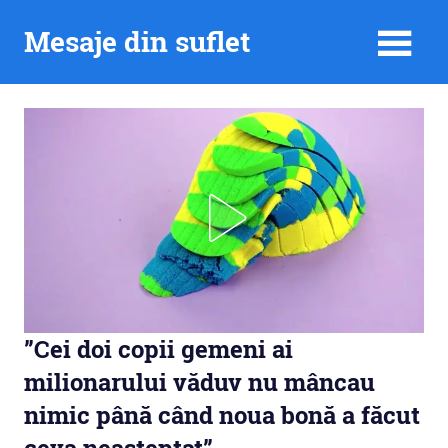
Skip
Mesaje din suflet
to
content
”Cei doi copii gemeni ai
milionarului văduv nu mâncau
nimic până când noua bonă a făcut