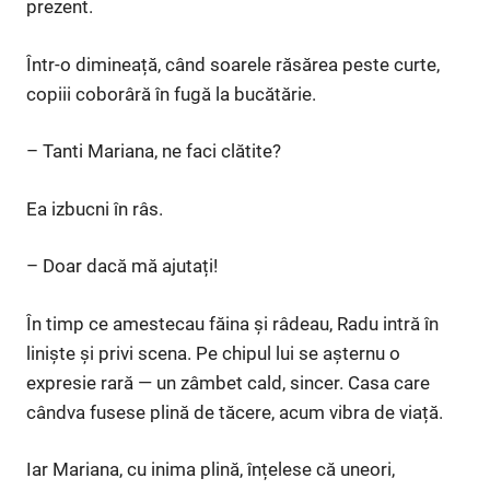
prezent.
Într-o dimineață, când soarele răsărea peste curte,
copiii coborâră în fugă la bucătărie.
– Tanti Mariana, ne faci clătite?
Ea izbucni în râs.
– Doar dacă mă ajutați!
În timp ce amestecau făina și râdeau, Radu intră în
liniște și privi scena. Pe chipul lui se așternu o
expresie rară — un zâmbet cald, sincer. Casa care
cândva fusese plină de tăcere, acum vibra de viață.
Iar Mariana, cu inima plină, înțelese că uneori,