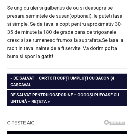
Se ung cu ulei si galbenus de ou si deasupra se
presara semintele de susan(optional), le puteti lasa
si simple. Se da tava la copt pentru aproximativ 30-
35 de minute la 180 de grade pana ce trigoanele
cresc si se rumenesc frumos la suprafata.Se lasa la
racit in tava inainte de a fi servite. Va dorim pofta
buna si spor la gatit!
Navigare
PREVIOUS
DE SALVAT – CARTOFI COPȚI UMPLUȚI CU BACON ȘI
POST:
CAȘCAVAL
în
NEXT
DE SALVAT PENTRU GOSPODINE – GOGOȘI PUFOASE CU
articole
POST:
UNTURĂ – REȚETA