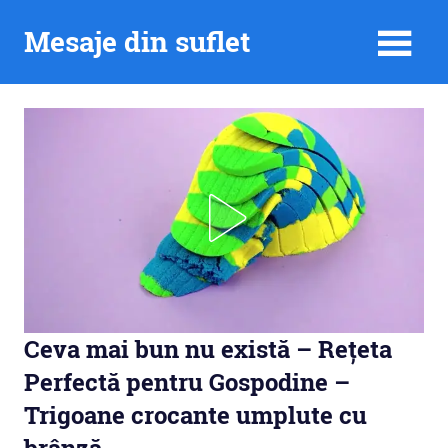
Skip
Mesaje din suflet
to
content
Ceva mai bun nu există – Rețeta
Perfectă pentru Gospodine –
Trigoane crocante umplute cu