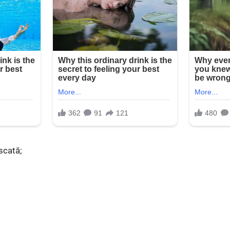
uscată;