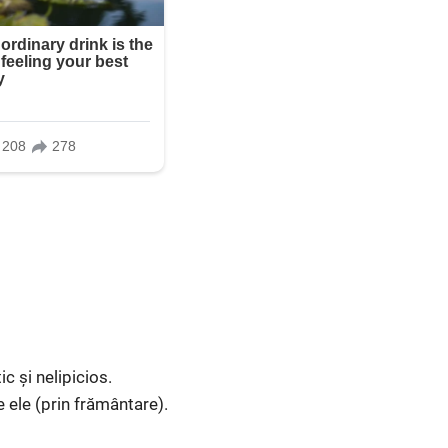
c și nelipicios.
e ele (prin frământare).