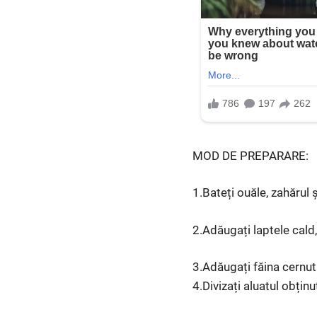
MOD DE PREPARARE:
1.Bateți ouăle, zahărul 
2.Adăugați laptele cald,
3.Adăugați făina cernută
4.Divizați aluatul obțin