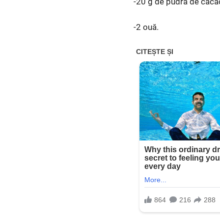
-20 g de pudră de caca
-2 ouă.