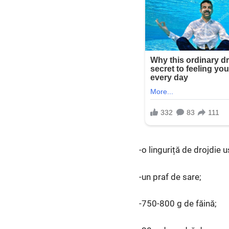
-o linguriță de drojdie 
-un praf de sare;
-750-800 g de făină;