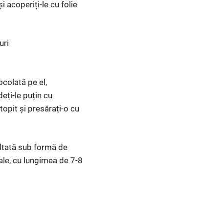
i acoperiți-le cu folie
uri
ocolată pe el,
deți-le puțin cu
topit și presărați-o cu
zultată sub formă de
gale, cu lungimea de 7-8