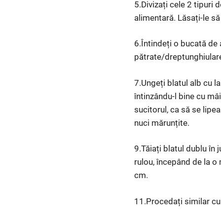
5.Divizați cele 2 tipuri 
alimentară. Lăsați-le s
6.Întindeți o bucată de 
pătrate/dreptunghiular
7.Ungeți blatul alb cu l
întinzându-l bine cu mâin
sucitorul, ca să se lipe
nuci mărunțite.
9.Tăiați blatul dublu în
rulou, începând de la o 
cm.
11.Procedați similar cu 