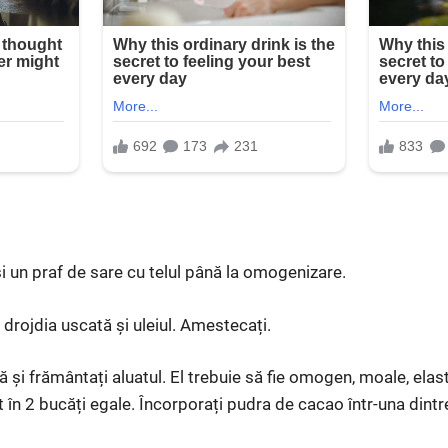
și un praf de sare cu telul până la omogenizare.
 drojdia uscată și uleiul. Amestecați.
 și frământați aluatul. El trebuie să fie omogen, moale, elasti
ut în 2 bucăți egale. Încorporați pudra de cacao într-una dintr