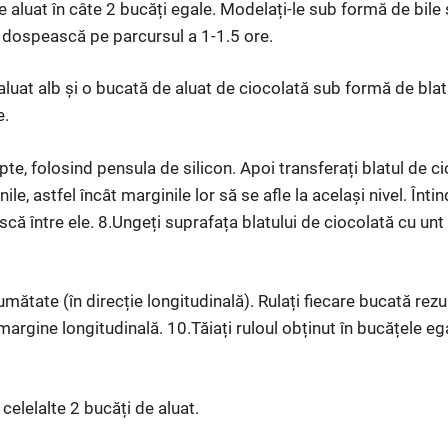
de aluat în câte 2 bucăți egale. Modelați-le sub formă de bile ș
ă dospească pe parcursul a 1-1.5 ore.
aluat alb și o bucată de aluat de ciocolată sub formă de blat
e.
apte, folosind pensula de silicon. Apoi transferați blatul de ci
ile, astfel încât marginile lor să se afle la același nivel. Întin
ască între ele. 8.Ungeți suprafața blatului de ciocolată cu unt 
 jumătate (în direcție longitudinală). Rulați fiecare bucată re
margine longitudinală. 10.Tăiați ruloul obținut în bucățele e
celelalte 2 bucăți de aluat.