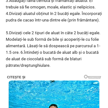
3.Adăugați făina cernută și frământați aluatul. El
trebuie să fie omogen, moale, elastic și nelipicios.
4.Divizați aluatul obținut în 2 bucăți egale. Încorporați
pudra de cacao într-una dintre ele (prin frământare).
5.Divizați cele 2 tipuri de aluat în câte 2 bucăți egale.
Modelați-le sub formă de bile și acoperiți-le cu folie
alimentară. Lăsați-le să dospească pe parcursul a 1-
1.5 ore. 6.Întindeți o bucată de aluat alb și o bucată
de aluat de ciocolată sub formă de blaturi
pătrate/dreptunghiulare.