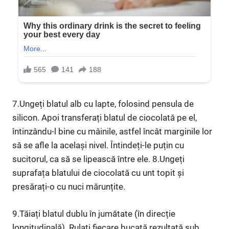
7.Ungeți blatul alb cu lapte, folosind pensula de
silicon. Apoi transferați blatul de ciocolată pe el,
întinzându-l bine cu mâinile, astfel încât marginile lor
să se afle la același nivel. Întindeți-le puțin cu
sucitorul, ca să se lipească între ele. 8.Ungeți
suprafața blatului de ciocolată cu unt topit și
presărați-o cu nuci mărunțite.
9.Tăiați blatul dublu în jumătate (în direcție
longitudinală). Rulați fiecare bucată rezultată sub