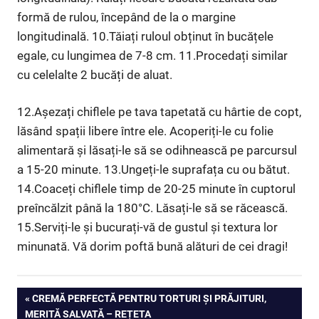
formă de rulou, începând de la o margine
longitudinală. 10.Tăiați ruloul obținut în bucățele
egale, cu lungimea de 7-8 cm. 11.Procedați similar
cu celelalte 2 bucăți de aluat.
12.Așezați chiflele pe tava tapetată cu hârtie de copt,
lăsând spații libere între ele. Acoperiți-le cu folie
alimentară și lăsați-le să se odihnească pe parcursul
a 15-20 minute. 13.Ungeți-le suprafața cu ou bătut.
14.Coaceți chiflele timp de 20-25 minute în cuptorul
preîncălzit până la 180°C. Lăsați-le să se răcească.
15.Serviți-le și bucurați-vă de gustul și textura lor
minunată. Vă dorim poftă bună alături de cei dragi!
Navigare
PREVIOUS
CREMĂ PERFECTĂ PENTRU TORTURI ȘI PRĂJITURI,
POST:
MERITĂ SALVATĂ – REȚETA