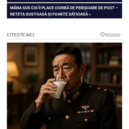
în
NEXT
MÂNA SUS CUI ÎI PLACE CIORBĂ DE PERIȘOARE DE POST –
articole
POST:
REȚETA GUSTOASĂ ȘI FOARTE SĂȚIOASĂ