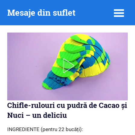
Skip
Mesaje din suflet
to
content
Chifle-rulouri cu pudră de Cacao și
Nuci – un deliciu
INGREDIENTE (pentru 22 bucăți):