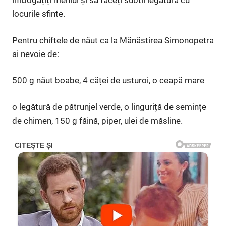
îmbogățiți meniul și să faceți subtil legătura cu
locurile sfinte.
Pentru chiftele de năut ca la Mănăstirea Simonopetra
ai nevoie de:
500 g năut boabe, 4 căței de usturoi, o ceapă mare
o legătură de pătrunjel verde, o linguriță de semințe
de chimen, 150 g făină, piper, ulei de măsline.