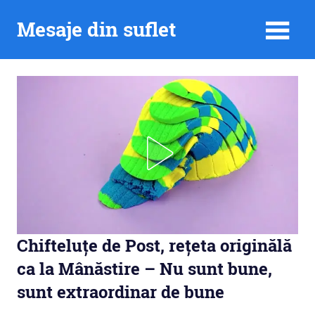
Skip
Mesaje din suflet
to
content
Chifteluțe de Post, rețeta originălă
ca la Mânăstire – Nu sunt bune,
sunt extraordinar de bune