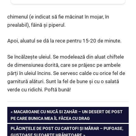
chimenul (e indicat să fie măcinat în mojar, în
prealabil), făină și piperul.
Apoi, aluatul se dă la rece pentru 15-20 de minute.
Se încălzește uleiul. Se modelează din aluat chiftele
de dimensiunea dorită, care se prăjesc pe ambele
părți în uleiul încins. Se servesc calde cu orice fel de
garnitură alături. Sunt la fel de bune și cu o salată
verde cu ridichi. Poftă bună!
Navigare
PREVIOUS
MACAROANE CU NUCĂ SI ZAHĂR – UN DESERT DE POST
POST:
PE CARE BUNICA MEA ÎL FĂCEA CU DRAG
în
NEXT
PLĂCINȚELE DE POST CU CARTOFI ȘI MĂRAR – PUFOASE,
POST:
GUSTOASE ȘI FOARTE HRĂNITOARE