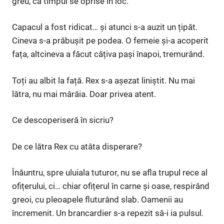
greu, că timpul se oprise în loc.
Capacul a fost ridicat… și atunci s-a auzit un țipăt.
Cineva s-a prăbușit pe podea. O femeie și-a acoperit
fața, altcineva a făcut câțiva pași înapoi, tremurând.
Toți au albit la față. Rex s-a așezat liniștit. Nu mai
lătra, nu mai mârâia. Doar privea atent.
Ce descoperiseră în sicriu?
De ce lătra Rex cu atâta disperare?
Înăuntru, spre uluiala tuturor, nu se afla trupul rece al
ofițerului, ci… chiar ofițerul în carne și oase, respirând
greoi, cu pleoapele fluturând slab. Oamenii au
încremenit. Un brancardier s-a repezit să-i ia pulsul.