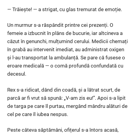
— Trăiește! — a strigat, cu glas tremurat de emoție.
Un murmur s-a răspândit printre cei prezenți. O
femeie a izbucnit în plâns de bucurie, iar altcineva a
căzut în genunchi, mulțumind cerului. Medicii chemați
în grabă au intervenit imediat, au administrat oxigen
și l-au transportat la ambulanță. Se pare că fusese o
eroare medicală — o comă profundă confundată cu
decesul.
Rex s-a ridicat, dând din coadă, și a lătrat scurt, de
parcă ar fi vrut să spună: „V-am zis eu!”. Apoi s-a lipit
de targa pe care îl purtau, mergând mândru alături de
cel pe care îl iubea nespus.
Peste câteva săptămâni, ofițerul s-a întors acasă,