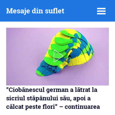
Skip
Mesaje din suflet
to
content
”Ciobănescul german a lătrat la
sicriul stăpânului său, apoi a
călcat peste flori” – continuarea