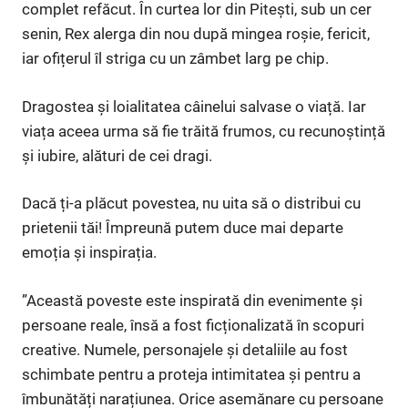
complet refăcut. În curtea lor din Pitești, sub un cer
senin, Rex alerga din nou după mingea roșie, fericit,
iar ofițerul îl striga cu un zâmbet larg pe chip.
Dragostea și loialitatea câinelui salvase o viață. Iar
viața aceea urma să fie trăită frumos, cu recunoștință
și iubire, alături de cei dragi.
Dacă ți-a plăcut povestea, nu uita să o distribui cu
prietenii tăi! Împreună putem duce mai departe
emoția și inspirația.
”Această poveste este inspirată din evenimente și
persoane reale, însă a fost ficționalizată în scopuri
creative. Numele, personajele și detaliile au fost
schimbate pentru a proteja intimitatea și pentru a
îmbunătăți narațiunea. Orice asemănare cu persoane