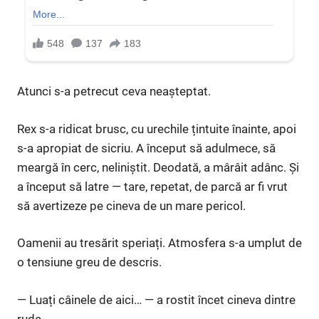
Atunci s-a petrecut ceva neașteptat.
Rex s-a ridicat brusc, cu urechile țintuite înainte, apoi
s-a apropiat de sicriu. A început să adulmece, să
meargă în cerc, neliniștit. Deodată, a mârâit adânc. Și
a început să latre — tare, repetat, de parcă ar fi vrut
să avertizeze pe cineva de un mare pericol.
Oamenii au tresărit speriați. Atmosfera s-a umplut de
o tensiune greu de descris.
— Luați câinele de aici… — a rostit încet cineva dintre
rude.