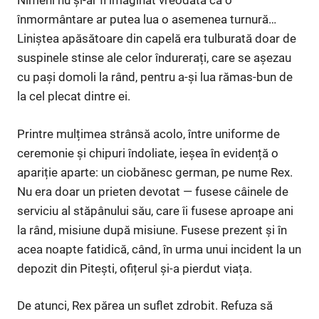
Nimeni nu și-ar fi imaginat vreodată că o
înmormântare ar putea lua o asemenea turnură…
Liniștea apăsătoare din capelă era tulburată doar de
suspinele stinse ale celor îndurerați, care se așezau
cu pași domoli la rând, pentru a-și lua rămas-bun de
la cel plecat dintre ei.
Printre mulțimea strânsă acolo, între uniforme de
ceremonie și chipuri îndoliate, ieșea în evidență o
apariție aparte: un ciobănesc german, pe nume Rex.
Nu era doar un prieten devotat — fusese câinele de
serviciu al stăpânului său, care îi fusese aproape ani
la rând, misiune după misiune. Fusese prezent și în
acea noapte fatidică, când, în urma unui incident la un
depozit din Pitești, ofițerul și-a pierdut viața.
De atunci, Rex părea un suflet zdrobit. Refuza să