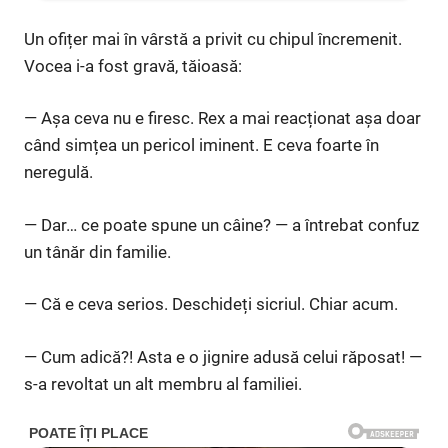
Un ofițer mai în vârstă a privit cu chipul încremenit.
Vocea i-a fost gravă, tăioasă:
— Așa ceva nu e firesc. Rex a mai reacționat așa doar
când simțea un pericol iminent. E ceva foarte în
neregulă.
— Dar… ce poate spune un câine? — a întrebat confuz
un tânăr din familie.
— Că e ceva serios. Deschideți sicriul. Chiar acum.
— Cum adică?! Asta e o jignire adusă celui răposat! —
s-a revoltat un alt membru al familiei.