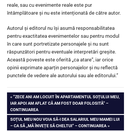
reale, sau cu evenimente reale este pur
întâmplătoare și nu este intenționată de către autor.
Autorul și editorul nu își asumă responsabilitatea
pentru exactitatea evenimentelor sau pentru modul
în care sunt portretizate personajele și nu sunt
răspunzători pentru eventuale interpretări greșite.
Această poveste este oferită „ca atare”, iar orice
opinii exprimate aparțin personajelor și nu reflectă
punctele de vedere ale autorului sau ale editorului.”
Navigare
PREVIOUS
”ZECE ANI AM LOCUIT ÎN APARTAMENTUL SOȚULUI MEU,
POST:
IAR APOI AM AFLAT CĂ AM FOST DOAR FOLOSITĂ” –
în
CONTINUAREA
articole
NEXT
SOȚUL MEU NOU VOIA SĂ-I DEA SALARIUL MEU MAMEI LUI
POST:
– CA SĂ „MĂ ÎNVEȚE SĂ CHELTUI” – CONTINUAREA