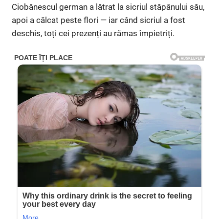
Ciobănescul german a lătrat la sicriul stăpânului său,
apoi a călcat peste flori — iar când sicriul a fost
deschis, toți cei prezenți au rămas împietriți.